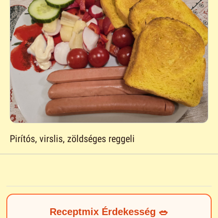
Pirítós, virslis, zöldséges reggeli
Receptmix Érdekesség 🥗