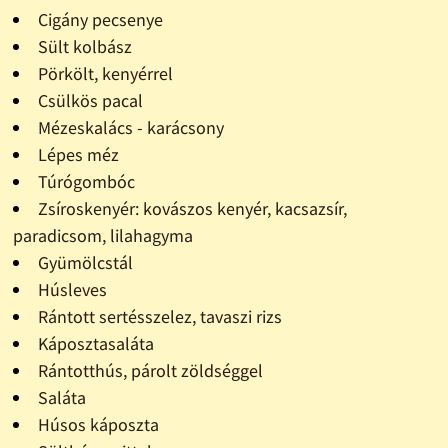
Cigány pecsenye
Sült kolbász
Pörkölt, kenyérrel
Csülkös pacal
Mézeskalács - karácsony
Lépes méz
Túrógombóc
Zsíroskenyér: kovászos kenyér, kacsazsír,
paradicsom, lilahagyma
Gyümölcstál
Húsleves
Rántott sertésszelez, tavaszi rizs
Káposztasaláta
Rántotthús, párolt zöldséggel
Saláta
Húsos káposzta