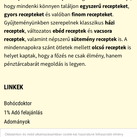
hogy mindenki könnyen találjon
egyszerű recepteket
,
gyors recepteket
és valóban
finom recepteket
.
Gyűjteményünkben szerepelnek klasszikus
házi
receptek
, változatos
ebéd receptek
és
vacsora
receptek
, valamint népszerű
sütemény receptek
is. A
mindennapokra szánt ötletek mellett
olcsó receptek
is
helyet kaptak, hogy a főzés ne csak élmény, hanem
pénztárcabarát megoldás is legyen.
LINKEK
Bohócdoktor
1% Adó felajánlás
Adományok
Leszokni
Oldalainkon és mobil alkalmazásainkban cookie-kat használunk felhasználói élmény