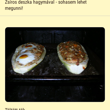
Zsíros deszka hagymával - sohasem lehet
megunni!
Töltött tök