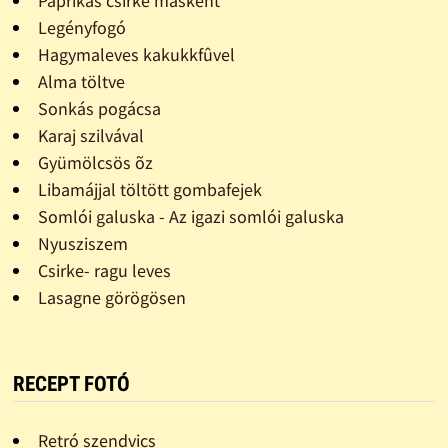
Paprikás csirke másként
Legényfogó
Hagymaleves kakukkfûvel
Alma töltve
Sonkás pogácsa
Karaj szilvával
Gyümölcsös õz
Libamájjal töltött gombafejek
Somlói galuska - Az igazi somlói galuska
Nyusziszem
Csirke- ragu leves
Lasagne görögösen
RECEPT FOTÓ
Retró szendvics