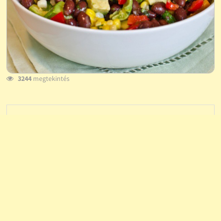
3244
megtekintés