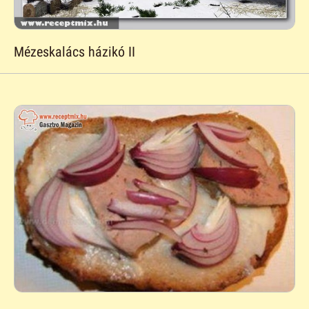
Mézeskalács házikó II