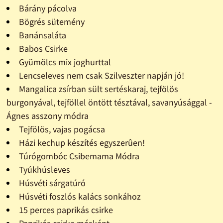
Bárány pácolva
Bögrés sütemény
Banánsaláta
Babos Csirke
Gyümölcs mix joghurttal
Lencseleves nem csak Szilveszter napján jó!
Mangalica zsírban sült sertéskaraj, tejfölös
burgonyával, tejföllel öntött tésztával, savanyúsággal -
Ágnes asszony módra
Tejfölös, vajas pogácsa
Házi kechup készítés egyszerûen!
Túrógombóc Csibemama Módra
Tyúkhúsleves
Húsvéti sárgatúró
Húsvéti foszlós kalács sonkához
15 perces paprikás csirke