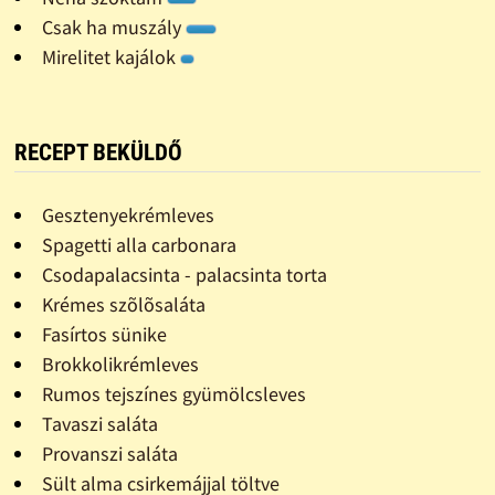
Csak ha muszály
Mirelitet kajálok
RECEPT BEKÜLDŐ
Gesztenyekrémleves
Spagetti alla carbonara
Csodapalacsinta - palacsinta torta
Krémes szõlõsaláta
Fasírtos sünike
Brokkolikrémleves
Rumos tejszínes gyümölcsleves
Tavaszi saláta
Provanszi saláta
Sült alma csirkemájjal töltve