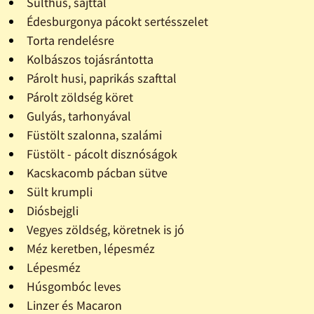
Sülthús, sajttal
Édesburgonya pácokt sertésszelet
Torta rendelésre
Kolbászos tojásrántotta
Párolt husi, paprikás szafttal
Párolt zöldség köret
Gulyás, tarhonyával
Füstölt szalonna, szalámi
Füstölt - pácolt disznóságok
Kacskacomb pácban sütve
Sült krumpli
Diósbejgli
Vegyes zöldség, köretnek is jó
Méz keretben, lépesméz
Lépesméz
Húsgombóc leves
Linzer és Macaron