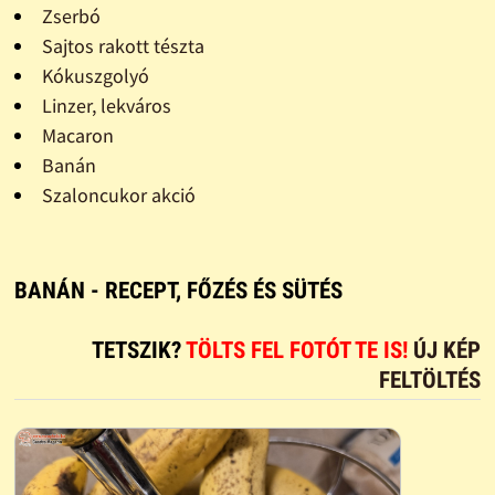
Zserbó
Sajtos rakott tészta
Kókuszgolyó
Linzer, lekváros
Macaron
Banán
Szaloncukor akció
BANÁN - RECEPT, FŐZÉS ÉS SÜTÉS
TETSZIK?
TÖLTS FEL FOTÓT TE IS!
ÚJ KÉP
FELTÖLTÉS