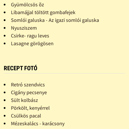
Gyümölcsös õz
Libamájjal töltött gombafejek
Somlói galuska - Az igazi somlói galuska
Nyusziszem
Csirke- ragu leves
Lasagne görögösen
RECEPT FOTÓ
Retró szendvics
Cigány pecsenye
Sült kolbász
Pörkölt, kenyérrel
Csülkös pacal
Mézeskalács - karácsony