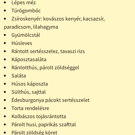
Lépes méz
Túrógombóc
Zsíroskenyér: kovászos kenyér, kacsazsír,
paradicsom, lilahagyma
Gyümölcstál
Húsleves
Rántott sertésszelez, tavaszi rizs
Káposztasaláta
Rántotthús, párolt zöldséggel
Saláta
Húsos káposzta
Sülthús, sajttal
Édesburgonya pácokt sertésszelet
Torta rendelésre
Kolbászos tojásrántotta
Párolt husi, paprikás szafttal
Párolt zöldség köret