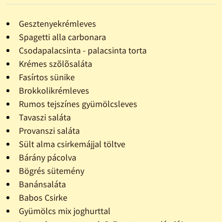
Gesztenyekrémleves
Spagetti alla carbonara
Csodapalacsinta - palacsinta torta
Krémes szõlõsaláta
Fasírtos sünike
Brokkolikrémleves
Rumos tejszínes gyümölcsleves
Tavaszi saláta
Provanszi saláta
Sült alma csirkemájjal töltve
Bárány pácolva
Bögrés sütemény
Banánsaláta
Babos Csirke
Gyümölcs mix joghurttal