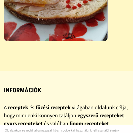
INFORMÁCIÓK
A
receptek
és
főzési receptek
világában oldalunk célja,
hogy mindenki könnyen találjon
egyszerű recepteket
,
gyors recepteket
és valóban
finom recepteket
.
Oldalainkon és mobil alkalmazásainkban cookie-kat használunk felhasználói élmény
Gyűjteményünkben szerepelnek klasszikus
házi