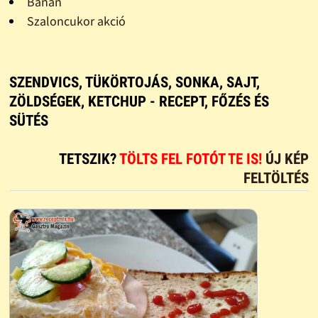
Banán
Szaloncukor akció
SZENDVICS, TÜKÖRTOJÁS, SONKA, SAJT,
ZÖLDSÉGEK, KETCHUP - RECEPT, FŐZÉS ÉS
SÜTÉS
TETSZIK?
TÖLTS FEL FOTÓT TE IS!
ÚJ KÉP
FELTÖLTÉS