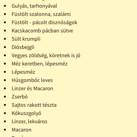
Gulyás, tarhonyával
Füstölt szalonna, szalámi
Füstölt - pácolt disznóságok
Kacskacomb pácban sütve
Sült krumpli
Diósbejgli
Vegyes zöldség, köretnek is jó
Méz keretben, lépesméz
Lépesméz
Húsgombóc leves
Linzer és Macaron
Zserbó
Sajtos rakott tészta
Kókuszgolyó
Linzer, lekváros
Macaron