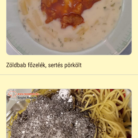
Zöldbab főzelék, sertés pörkölt