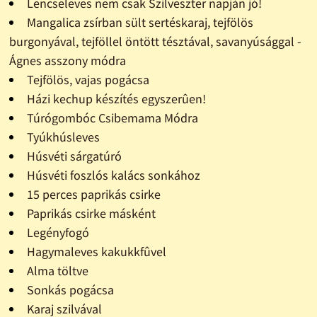
Lencseleves nem csak Szilveszter napján jó!
Mangalica zsírban sült sertéskaraj, tejfölös
burgonyával, tejföllel öntött tésztával, savanyúsággal -
Ágnes asszony módra
Tejfölös, vajas pogácsa
Házi kechup készítés egyszerûen!
Túrógombóc Csibemama Módra
Tyúkhúsleves
Húsvéti sárgatúró
Húsvéti foszlós kalács sonkához
15 perces paprikás csirke
Paprikás csirke másként
Legényfogó
Hagymaleves kakukkfûvel
Alma töltve
Sonkás pogácsa
Karaj szilvával