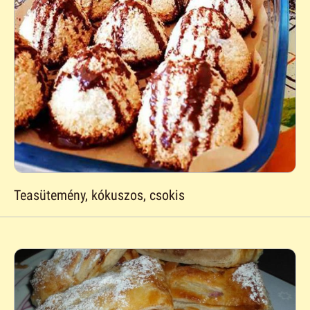
Teasütemény, kókuszos, csokis