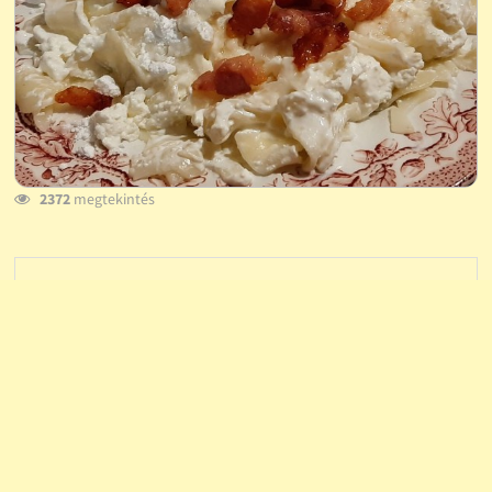
2372
megtekintés