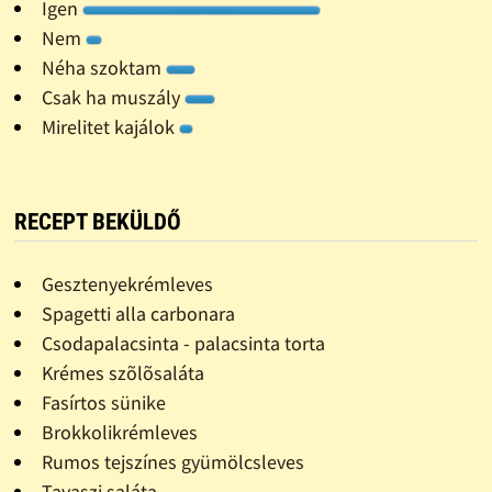
Igen
Nem
Néha szoktam
Csak ha muszály
Mirelitet kajálok
RECEPT BEKÜLDŐ
Gesztenyekrémleves
Spagetti alla carbonara
Csodapalacsinta - palacsinta torta
Krémes szõlõsaláta
Fasírtos sünike
Brokkolikrémleves
Rumos tejszínes gyümölcsleves
Tavaszi saláta