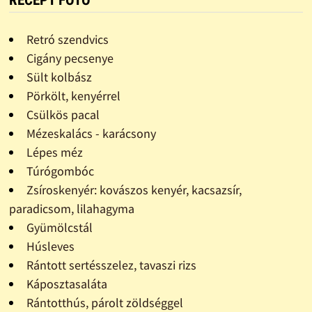
Retró szendvics
Cigány pecsenye
Sült kolbász
Pörkölt, kenyérrel
Csülkös pacal
Mézeskalács - karácsony
Lépes méz
Túrógombóc
Zsíroskenyér: kovászos kenyér, kacsazsír,
paradicsom, lilahagyma
Gyümölcstál
Húsleves
Rántott sertésszelez, tavaszi rizs
Káposztasaláta
Rántotthús, párolt zöldséggel