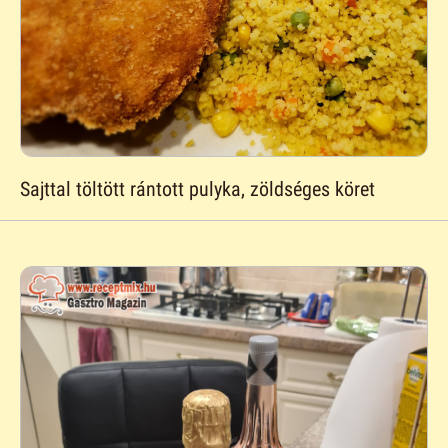
Sajttal töltött rántott pulyka, zöldséges köret