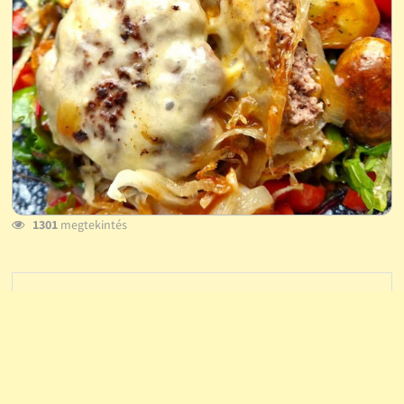
1301
megtekintés