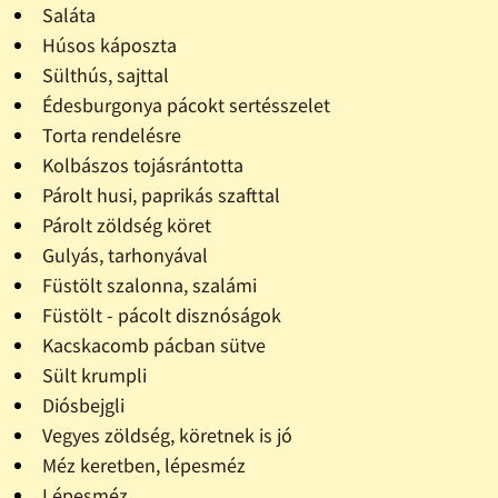
Saláta
Húsos káposzta
Sülthús, sajttal
Édesburgonya pácokt sertésszelet
Torta rendelésre
Kolbászos tojásrántotta
Párolt husi, paprikás szafttal
Párolt zöldség köret
Gulyás, tarhonyával
Füstölt szalonna, szalámi
Füstölt - pácolt disznóságok
Kacskacomb pácban sütve
Sült krumpli
Diósbejgli
Vegyes zöldség, köretnek is jó
Méz keretben, lépesméz
Lépesméz