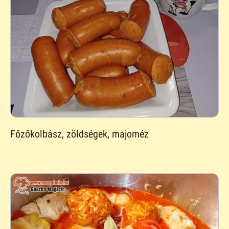
Főzőkolbász, zöldségek, majoméz