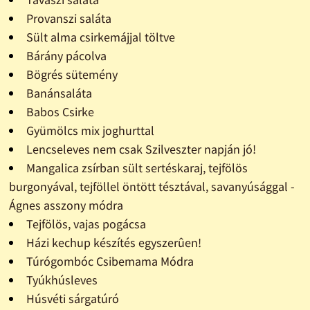
Provanszi saláta
Sült alma csirkemájjal töltve
Bárány pácolva
Bögrés sütemény
Banánsaláta
Babos Csirke
Gyümölcs mix joghurttal
Lencseleves nem csak Szilveszter napján jó!
Mangalica zsírban sült sertéskaraj, tejfölös
burgonyával, tejföllel öntött tésztával, savanyúsággal -
Ágnes asszony módra
Tejfölös, vajas pogácsa
Házi kechup készítés egyszerûen!
Túrógombóc Csibemama Módra
Tyúkhúsleves
Húsvéti sárgatúró