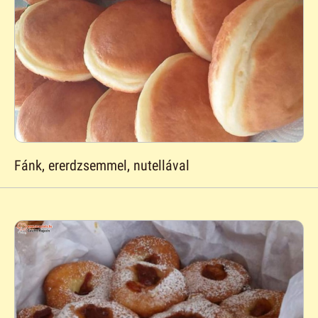
Fánk, ererdzsemmel, nutellával