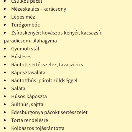
Csülkös pacal
Mézeskalács - karácsony
Lépes méz
Túrógombóc
Zsíroskenyér: kovászos kenyér, kacsazsír,
paradicsom, lilahagyma
Gyümölcstál
Húsleves
Rántott sertésszelez, tavaszi rizs
Káposztasaláta
Rántotthús, párolt zöldséggel
Saláta
Húsos káposzta
Sülthús, sajttal
Édesburgonya pácokt sertésszelet
Torta rendelésre
Kolbászos tojásrántotta