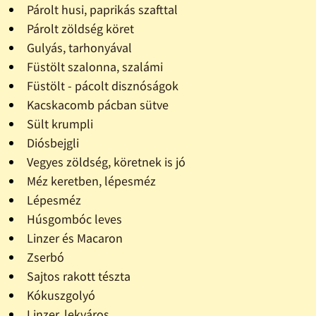
Párolt husi, paprikás szafttal
Párolt zöldség köret
Gulyás, tarhonyával
Füstölt szalonna, szalámi
Füstölt - pácolt disznóságok
Kacskacomb pácban sütve
Sült krumpli
Diósbejgli
Vegyes zöldség, köretnek is jó
Méz keretben, lépesméz
Lépesméz
Húsgombóc leves
Linzer és Macaron
Zserbó
Sajtos rakott tészta
Kókuszgolyó
Linzer, lekváros