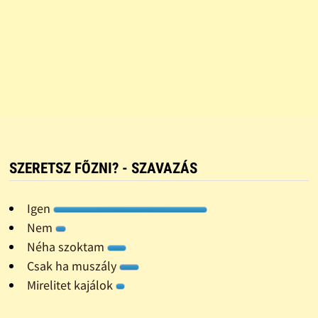
SZERETSZ FÕZNI? - SZAVAZÁS
Igen
Nem
Néha szoktam
Csak ha muszály
Mirelitet kajálok