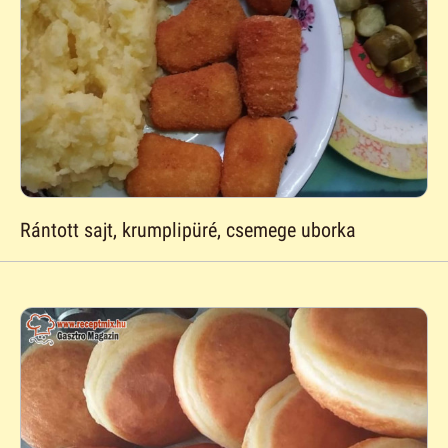
Rántott sajt, krumplipüré, csemege uborka