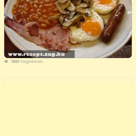
7897
megtekintés