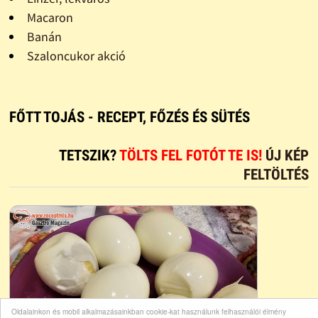
Macaron
Banán
Szaloncukor akció
FŐTT TOJÁS - RECEPT, FŐZÉS ÉS SÜTÉS
TETSZIK?
TÖLTS FEL FOTÓT TE IS!
ÚJ KÉP
FELTÖLTÉS
Oldalainkon és mobil alkalmazásainkban cookie-kat használunk felhasználói élmény