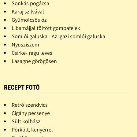
Sonkás pogácsa
Karaj szilvával
Gyümölcsös õz
Libamájjal töltött gombafejek
Somlói galuska - Az igazi somlói galuska
Nyusziszem
Csirke- ragu leves
Lasagne görögösen
RECEPT FOTÓ
Retró szendvics
Cigány pecsenye
Sült kolbász
Pörkölt, kenyérrel