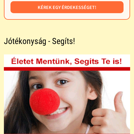
KÉREK EGY ÉRDEKESSÉGET!
Jótékonyság - Segíts!