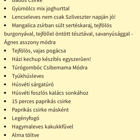
Gyümölcs mix joghurttal
Lencseleves nem csak Szilveszter napján jó!
Mangalica zsírban sült sertéskaraj, tejfölös
burgonyával, tejföllel öntött tésztával, savanyúsággal -
Ágnes asszony módra
Tejfölös, vajas pogácsa
Házi kechup készítés egyszerûen!
Túrógombóc Csibemama Módra
Tyúkhúsleves
Húsvéti sárgatúró
Húsvéti foszlós kalács sonkához
15 perces paprikás csirke
Paprikás csirke másként
Legényfogó
Hagymaleves kakukkfûvel
Alma töltve