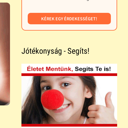
KÉREK EGY ÉRDEKESSÉGET!
Jótékonyság - Segíts!