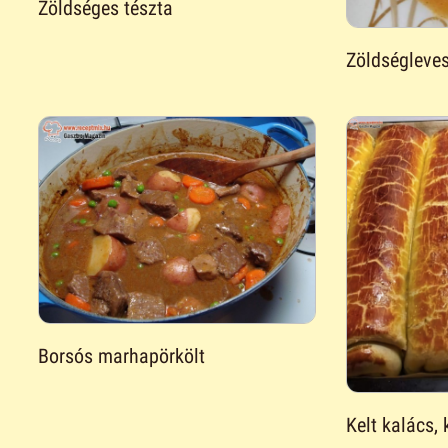
Zöldséges tészta
Zöldségleve
Borsós marhapörkölt
Kelt kalács,