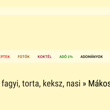
EPTEK
FOTÓK
KOKTÉL
ADÓ 1%
ADOMÁNYOK
agyi, torta, keksz, nasi
» Mákos