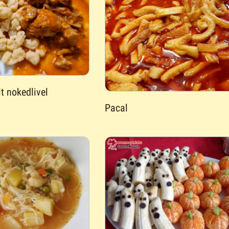
t nokedlivel
Pacal