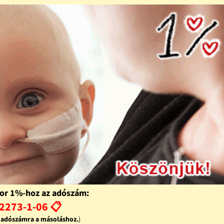
or 1%-hoz az adószám:
2273-1-06 📋
z adószámra a másoláshoz.
)