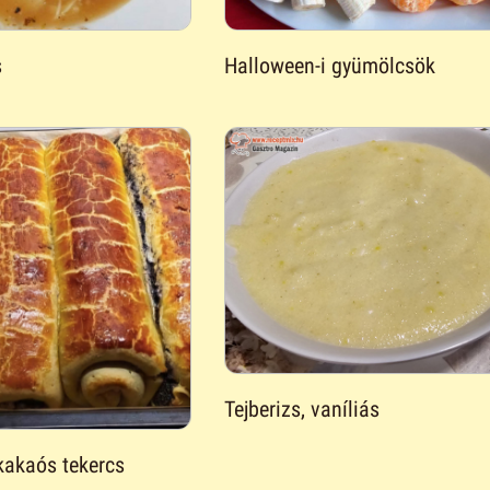
s
Halloween-i gyümölcsök
Tejberizs, vaníliás
 kakaós tekercs