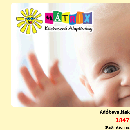
Adóbevallásk
1847
(
Kattintson a