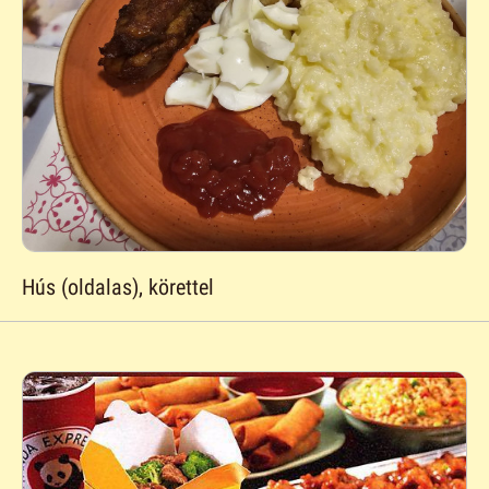
Hús (oldalas), körettel