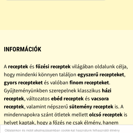
INFORMÁCIÓK
A
receptek
és
főzési receptek
világában oldalunk célja,
hogy mindenki könnyen találjon
egyszerű recepteket
,
gyors recepteket
és valóban
finom recepteket
.
Gyűjteményünkben szerepelnek klasszikus
házi
receptek
, változatos
ebéd receptek
és
vacsora
receptek
, valamint népszerű
sütemény receptek
is. A
mindennapokra szánt ötletek mellett
olcsó receptek
is
helyet kaptak, hogy a főzés ne csak élmény, hanem
pénztárcabarát megoldás is legyen.
Oldalainkon és mobil alkalmazásainkban cookie-kat használunk felhasználói élmény