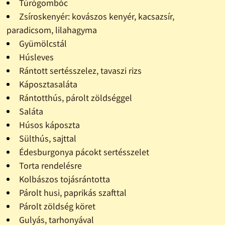
Túrógombóc
Zsíroskenyér: kovászos kenyér, kacsazsír,
paradicsom, lilahagyma
Gyümölcstál
Húsleves
Rántott sertésszelez, tavaszi rizs
Káposztasaláta
Rántotthús, párolt zöldséggel
Saláta
Húsos káposzta
Sülthús, sajttal
Édesburgonya pácokt sertésszelet
Torta rendelésre
Kolbászos tojásrántotta
Párolt husi, paprikás szafttal
Párolt zöldség köret
Gulyás, tarhonyával