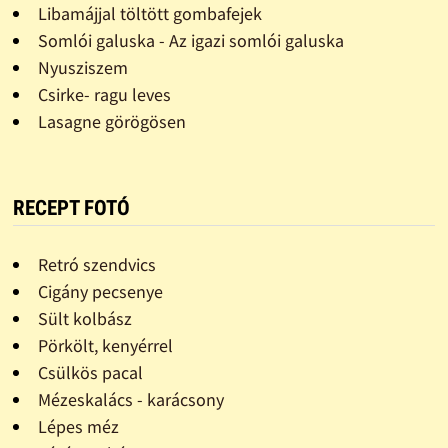
Libamájjal töltött gombafejek
Somlói galuska - Az igazi somlói galuska
Nyusziszem
Csirke- ragu leves
Lasagne görögösen
RECEPT FOTÓ
Retró szendvics
Cigány pecsenye
Sült kolbász
Pörkölt, kenyérrel
Csülkös pacal
Mézeskalács - karácsony
Lépes méz