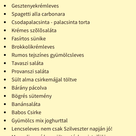
Gesztenyekrémleves
Spagetti alla carbonara
Csodapalacsinta - palacsinta torta
Krémes szõlõsaláta
Fasírtos sünike
Brokkolikrémleves
Rumos tejszínes gyümölcsleves
Tavaszi saláta
Provanszi saláta
Sült alma csirkemájjal töltve
Bárány pácolva
Bögrés sütemény
Banánsaláta
Babos Csirke
Gyümölcs mix joghurttal
Lencseleves nem csak Szilveszter napján jó!