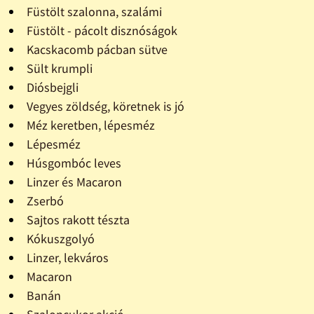
Füstölt szalonna, szalámi
Füstölt - pácolt disznóságok
Kacskacomb pácban sütve
Sült krumpli
Diósbejgli
Vegyes zöldség, köretnek is jó
Méz keretben, lépesméz
Lépesméz
Húsgombóc leves
Linzer és Macaron
Zserbó
Sajtos rakott tészta
Kókuszgolyó
Linzer, lekváros
Macaron
Banán