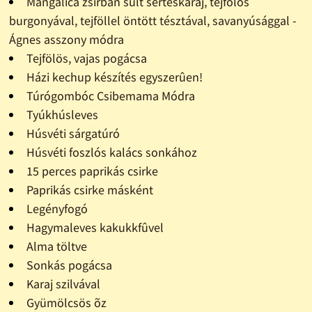
Mangalica zsírban sült sertéskaraj, tejfölös
burgonyával, tejföllel öntött tésztával, savanyúsággal -
Ágnes asszony módra
Tejfölös, vajas pogácsa
Házi kechup készítés egyszerûen!
Túrógombóc Csibemama Módra
Tyúkhúsleves
Húsvéti sárgatúró
Húsvéti foszlós kalács sonkához
15 perces paprikás csirke
Paprikás csirke másként
Legényfogó
Hagymaleves kakukkfûvel
Alma töltve
Sonkás pogácsa
Karaj szilvával
Gyümölcsös õz