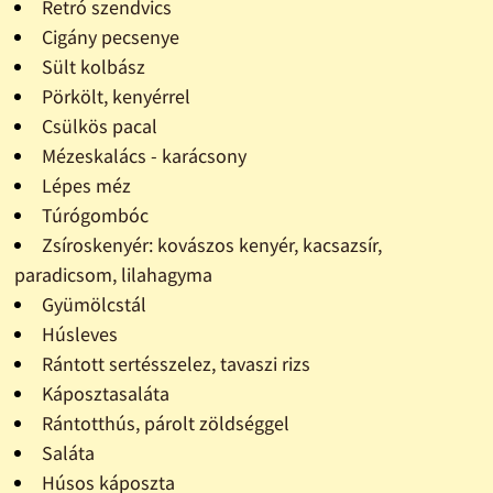
Retró szendvics
Cigány pecsenye
Sült kolbász
Pörkölt, kenyérrel
Csülkös pacal
Mézeskalács - karácsony
Lépes méz
Túrógombóc
Zsíroskenyér: kovászos kenyér, kacsazsír,
paradicsom, lilahagyma
Gyümölcstál
Húsleves
Rántott sertésszelez, tavaszi rizs
Káposztasaláta
Rántotthús, párolt zöldséggel
Saláta
Húsos káposzta