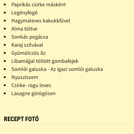
Paprikás csirke másként
Legényfogó
Hagymaleves kakukkfûvel
Alma töltve
Sonkás pogácsa
Karaj szilvával
Gyümölcsös õz
Libamájjal töltött gombafejek
Somlói galuska - Az igazi somlói galuska
Nyusziszem
Csirke- ragu leves
Lasagne görögösen
RECEPT FOTÓ