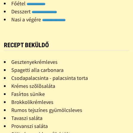
Főétel
Desszert
Nasi a végére
RECEPT BEKÜLDŐ
Gesztenyekrémleves
Spagetti alla carbonara
Csodapalacsinta - palacsinta torta
Krémes szõlõsaláta
Fasírtos sünike
Brokkolikrémleves
Rumos tejszínes gyümölcsleves
Tavaszi saláta
Provanszi saláta