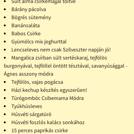
Sült alma csirkemájjal töltve
Bárány pácolva
Bögrés sütemény
Banánsaláta
Babos Csirke
Gyümölcs mix joghurttal
Lencseleves nem csak Szilveszter napján jó!
Mangalica zsírban sült sertéskaraj, tejfölös
burgonyával, tejföllel öntött tésztával, savanyúsággal -
Ágnes asszony módra
Tejfölös, vajas pogácsa
Házi kechup készítés egyszerûen!
Túrógombóc Csibemama Módra
Tyúkhúsleves
Húsvéti sárgatúró
Húsvéti foszlós kalács sonkához
15 perces paprikás csirke