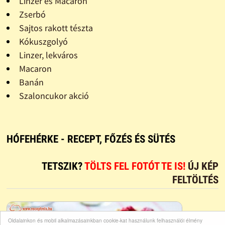
Linzer és Macaron
Zserbó
Sajtos rakott tészta
Kókuszgolyó
Linzer, lekváros
Macaron
Banán
Szaloncukor akció
HÓFEHÉRKE - RECEPT, FŐZÉS ÉS SÜTÉS
TETSZIK?
TÖLTS FEL FOTÓT TE IS!
ÚJ KÉP
FELTÖLTÉS
Oldalainkon és mobil alkalmazásainkban cookie-kat használunk felhasználói élmény