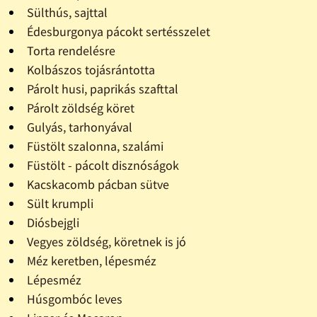
Sülthús, sajttal
Édesburgonya pácokt sertésszelet
Torta rendelésre
Kolbászos tojásrántotta
Párolt husi, paprikás szafttal
Párolt zöldség köret
Gulyás, tarhonyával
Füstölt szalonna, szalámi
Füstölt - pácolt disznóságok
Kacskacomb pácban sütve
Sült krumpli
Diósbejgli
Vegyes zöldség, köretnek is jó
Méz keretben, lépesméz
Lépesméz
Húsgombóc leves