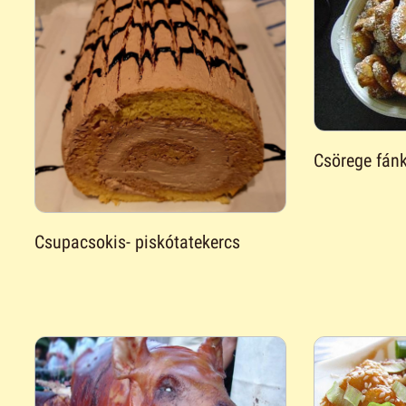
Csörege fán
Csupacsokis- piskótatekercs