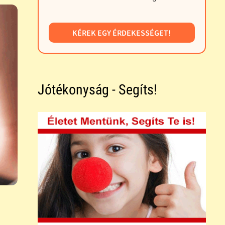
KÉREK EGY ÉRDEKESSÉGET!
Jótékonyság - Segíts!