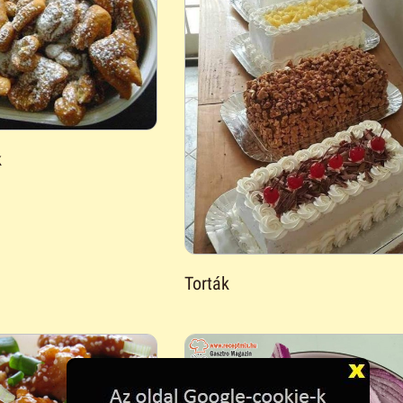
k
Torták