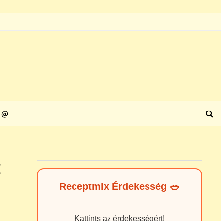
@
t
Receptmix Érdekesség 🥗
Kattints az érdekességért!