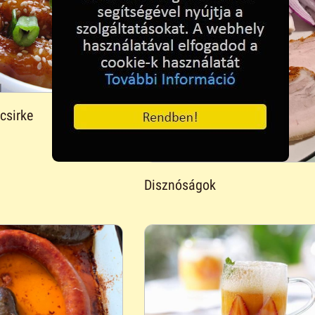
csirke
Disznóságok