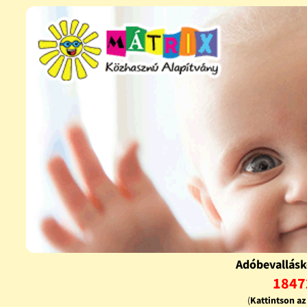
Adóbevallásk
1847
(
Kattintson a