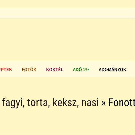
EPTEK
FOTÓK
KOKTÉL
ADÓ 1%
ADOMÁNYOK
agyi, torta, keksz, nasi
» Fonot