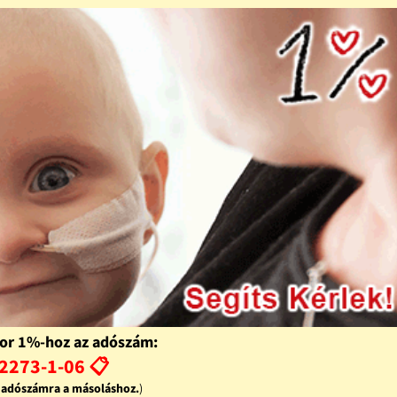
or 1%-hoz az adószám:
2273-1-06 📋
z adószámra a másoláshoz.
)