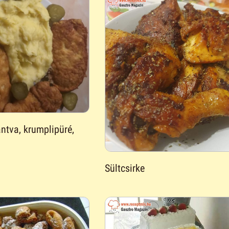
ántva, krumplipüré,
Sültcsirke