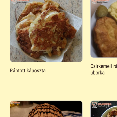
Csirkemell r
Rántott káposzta
uborka