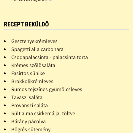
RECEPT BEKÜLDŐ
Gesztenyekrémleves
Spagetti alla carbonara
Csodapalacsinta - palacsinta torta
Krémes szõlõsaláta
Fasírtos sünike
Brokkolikrémleves
Rumos tejszínes gyümölcsleves
Tavaszi saláta
Provanszi saláta
Sült alma csirkemájjal töltve
Bárány pácolva
Bögrés sütemény