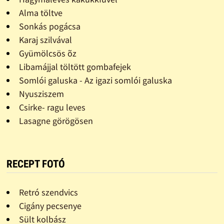
Alma töltve
Sonkás pogácsa
Karaj szilvával
Gyümölcsös õz
Libamájjal töltött gombafejek
Somlói galuska - Az igazi somlói galuska
Nyusziszem
Csirke- ragu leves
Lasagne görögösen
RECEPT FOTÓ
Retró szendvics
Cigány pecsenye
Sült kolbász