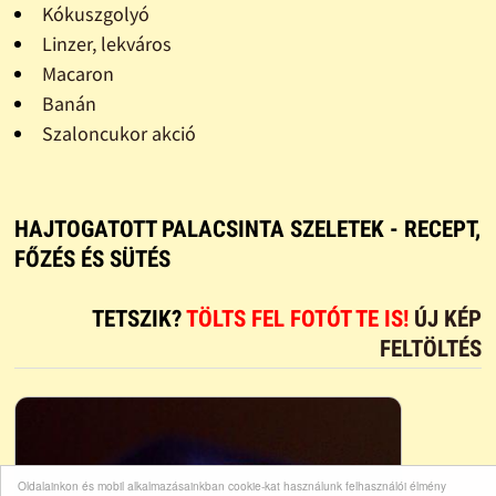
Kókuszgolyó
Linzer, lekváros
Macaron
Banán
Szaloncukor akció
HAJTOGATOTT PALACSINTA SZELETEK - RECEPT,
FŐZÉS ÉS SÜTÉS
TETSZIK?
TÖLTS FEL FOTÓT TE IS!
ÚJ KÉP
FELTÖLTÉS
Oldalainkon és mobil alkalmazásainkban cookie-kat használunk felhasználói élmény