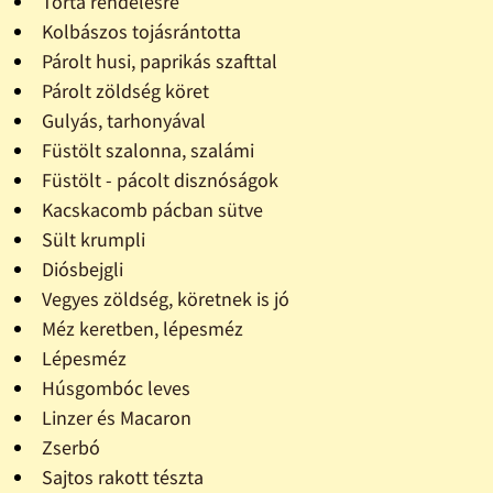
Torta rendelésre
Kolbászos tojásrántotta
Párolt husi, paprikás szafttal
Párolt zöldség köret
Gulyás, tarhonyával
Füstölt szalonna, szalámi
Füstölt - pácolt disznóságok
Kacskacomb pácban sütve
Sült krumpli
Diósbejgli
Vegyes zöldség, köretnek is jó
Méz keretben, lépesméz
Lépesméz
Húsgombóc leves
Linzer és Macaron
Zserbó
Sajtos rakott tészta