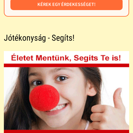
KÉREK EGY ÉRDEKESSÉGET!
Jótékonyság - Segíts!