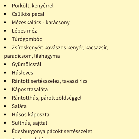
Pörkölt, kenyérrel
Csülkös pacal
Mézeskalács - karácsony
Lépes méz
Túrógombóc
Zsíroskenyér: kovászos kenyér, kacsazsír,
paradicsom, lilahagyma
Gyümölcstál
Húsleves
Rántott sertésszelez, tavaszi rizs
Káposztasaláta
Rántotthús, párolt zöldséggel
Saláta
Húsos káposzta
Sülthús, sajttal
Édesburgonya pácokt sertésszelet