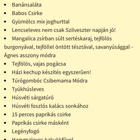
Banánsaláta
Babos Csirke
Gyümölcs mix joghurttal
Lencseleves nem csak Szilveszter napján jó!
Mangalica zsírban sült sertéskaraj, tejfölös
burgonyával, tejföllel öntött tésztával, savanyúsággal -
Ágnes asszony módra
Tejfölös, vajas pogácsa
Házi kechup készítés egyszerûen!
Túrógombóc Csibemama Módra
Tyúkhúsleves
Húsvéti sárgatúró
Húsvéti foszlós kalács sonkához
15 perces paprikás csirke
Paprikás csirke másként
Legényfogó
Hagymaleves kakukkfûvel