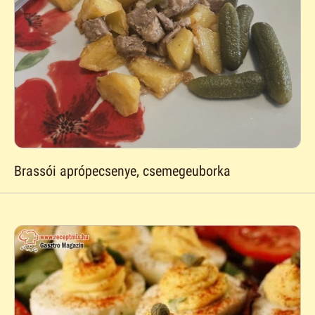
Brassói aprópecsenye, csemegeuborka