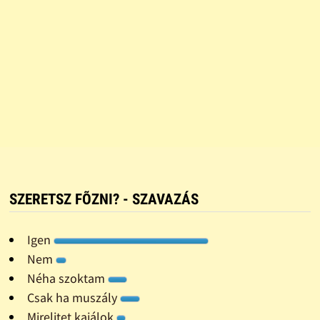
SZERETSZ FÕZNI? - SZAVAZÁS
Igen
Nem
Néha szoktam
Csak ha muszály
Mirelitet kajálok