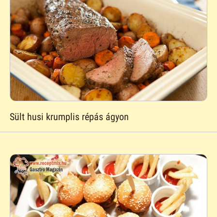
Sült husi krumplis répás ágyon