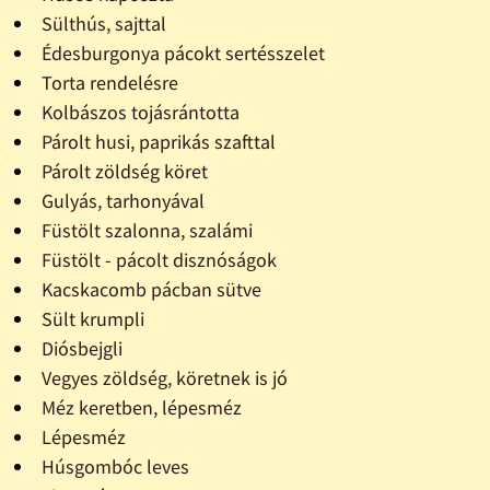
Sülthús, sajttal
Édesburgonya pácokt sertésszelet
Torta rendelésre
Kolbászos tojásrántotta
Párolt husi, paprikás szafttal
Párolt zöldség köret
Gulyás, tarhonyával
Füstölt szalonna, szalámi
Füstölt - pácolt disznóságok
Kacskacomb pácban sütve
Sült krumpli
Diósbejgli
Vegyes zöldség, köretnek is jó
Méz keretben, lépesméz
Lépesméz
Húsgombóc leves