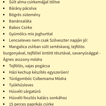
Sült alma csirkemájjal töltve
Bárány pácolva
Bögrés sütemény
Banánsaláta
Babos Csirke
Gyümölcs mix joghurttal
Lencseleves nem csak Szilveszter napján jó!
Mangalica zsírban sült sertéskaraj, tejfölös
burgonyával, tejföllel öntött tésztával, savanyúsággal -
Ágnes asszony módra
Tejfölös, vajas pogácsa
Házi kechup készítés egyszerûen!
Túrógombóc Csibemama Módra
Tyúkhúsleves
Húsvéti sárgatúró
Húsvéti foszlós kalács sonkához
15 perces paprikás csirke