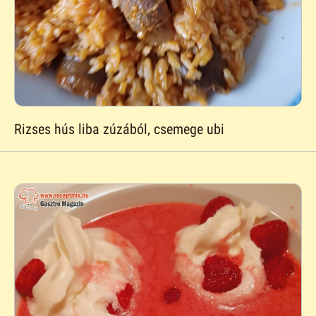
Rizses hús liba zúzából, csemege ubi