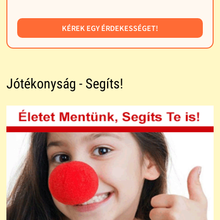
KÉREK EGY ÉRDEKESSÉGET!
Jótékonyság - Segíts!