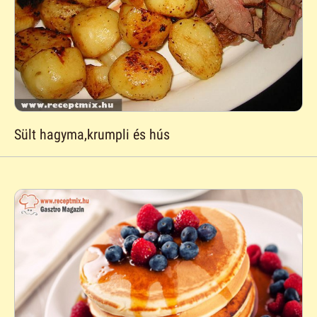
Sült hagyma,krumpli és hús