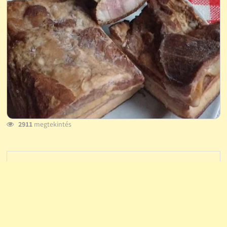
2911
megtekintés