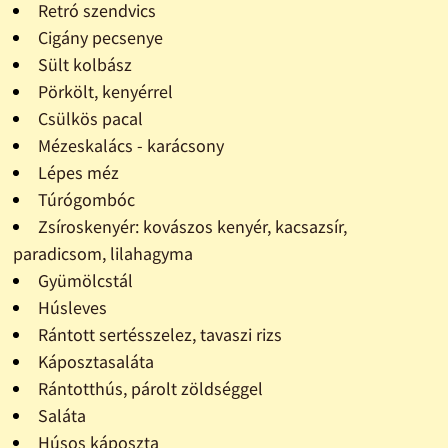
Retró szendvics
Cigány pecsenye
Sült kolbász
Pörkölt, kenyérrel
Csülkös pacal
Mézeskalács - karácsony
Lépes méz
Túrógombóc
Zsíroskenyér: kovászos kenyér, kacsazsír,
paradicsom, lilahagyma
Gyümölcstál
Húsleves
Rántott sertésszelez, tavaszi rizs
Káposztasaláta
Rántotthús, párolt zöldséggel
Saláta
Húsos káposzta