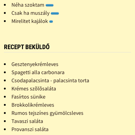
Néha szoktam
Csak ha muszály
Mirelitet kajálok
RECEPT BEKÜLDŐ
Gesztenyekrémleves
Spagetti alla carbonara
Csodapalacsinta - palacsinta torta
Krémes szõlõsaláta
Fasírtos sünike
Brokkolikrémleves
Rumos tejszínes gyümölcsleves
Tavaszi saláta
Provanszi saláta