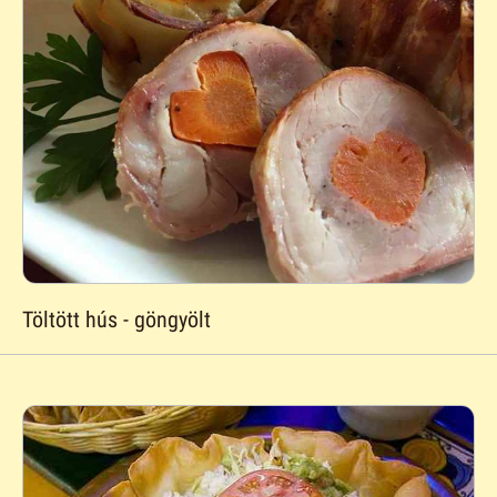
Töltött hús - göngyölt