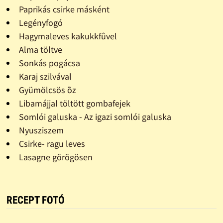
Paprikás csirke másként
Legényfogó
Hagymaleves kakukkfûvel
Alma töltve
Sonkás pogácsa
Karaj szilvával
Gyümölcsös õz
Libamájjal töltött gombafejek
Somlói galuska - Az igazi somlói galuska
Nyusziszem
Csirke- ragu leves
Lasagne görögösen
RECEPT FOTÓ