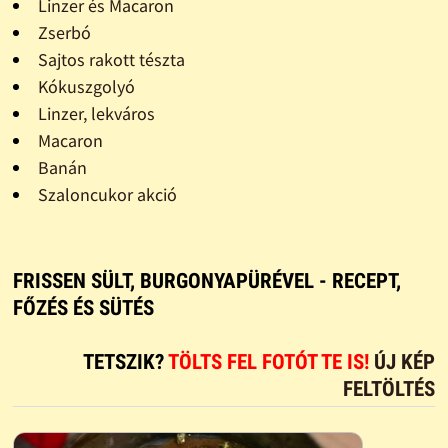
Linzer és Macaron
Zserbó
Sajtos rakott tészta
Kókuszgolyó
Linzer, lekváros
Macaron
Banán
Szaloncukor akció
FRISSEN SÜLT, BURGONYAPÜRÉVEL - RECEPT,
FŐZÉS ÉS SÜTÉS
TETSZIK?
TÖLTS FEL FOTÓT TE IS!
ÚJ KÉP
FELTÖLTÉS