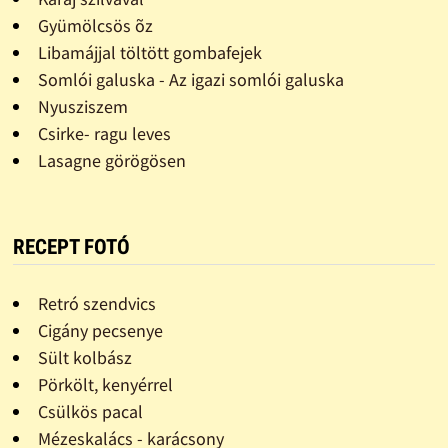
Gyümölcsös õz
Libamájjal töltött gombafejek
Somlói galuska - Az igazi somlói galuska
Nyusziszem
Csirke- ragu leves
Lasagne görögösen
RECEPT FOTÓ
Retró szendvics
Cigány pecsenye
Sült kolbász
Pörkölt, kenyérrel
Csülkös pacal
Mézeskalács - karácsony