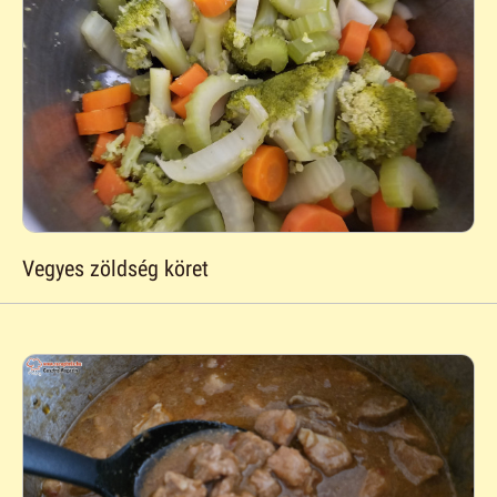
Vegyes zöldség köret