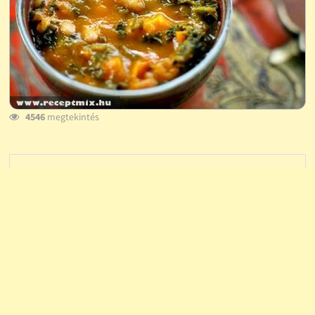
4546
megtekintés