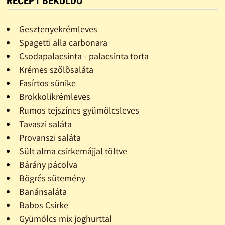
RECEPT BEKÜLDŐ
Gesztenyekrémleves
Spagetti alla carbonara
Csodapalacsinta - palacsinta torta
Krémes szõlõsaláta
Fasírtos sünike
Brokkolikrémleves
Rumos tejszínes gyümölcsleves
Tavaszi saláta
Provanszi saláta
Sült alma csirkemájjal töltve
Bárány pácolva
Bögrés sütemény
Banánsaláta
Babos Csirke
Gyümölcs mix joghurttal