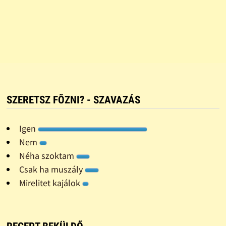
SZERETSZ FÕZNI? - SZAVAZÁS
Igen
Nem
Néha szoktam
Csak ha muszály
Mirelitet kajálok