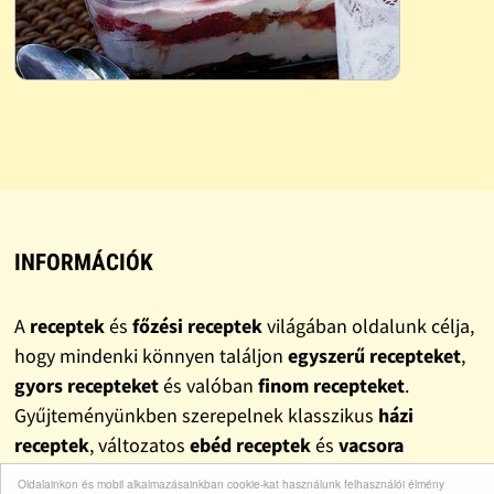
INFORMÁCIÓK
A
receptek
és
főzési receptek
világában oldalunk célja,
hogy mindenki könnyen találjon
egyszerű recepteket
,
gyors recepteket
és valóban
finom recepteket
.
Gyűjteményünkben szerepelnek klasszikus
házi
receptek
, változatos
ebéd receptek
és
vacsora
receptek
, valamint népszerű
sütemény receptek
is. A
Oldalainkon és mobil alkalmazásainkban cookie-kat használunk felhasználói élmény