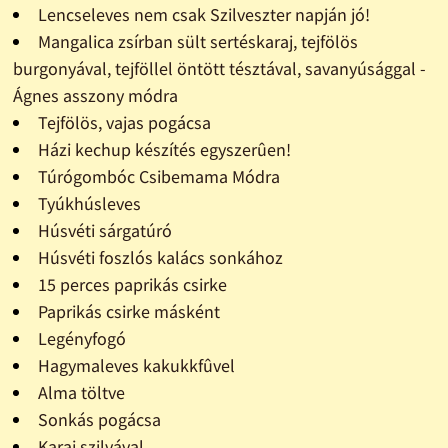
Lencseleves nem csak Szilveszter napján jó!
Mangalica zsírban sült sertéskaraj, tejfölös
burgonyával, tejföllel öntött tésztával, savanyúsággal -
Ágnes asszony módra
Tejfölös, vajas pogácsa
Házi kechup készítés egyszerûen!
Túrógombóc Csibemama Módra
Tyúkhúsleves
Húsvéti sárgatúró
Húsvéti foszlós kalács sonkához
15 perces paprikás csirke
Paprikás csirke másként
Legényfogó
Hagymaleves kakukkfûvel
Alma töltve
Sonkás pogácsa
Karaj szilvával