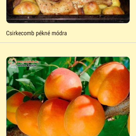
Csirkecomb pékné módra