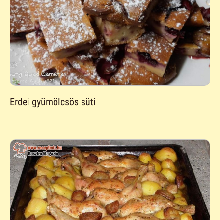
Erdei gyümölcsös süti