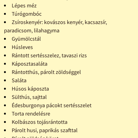
Lépes méz
Túrógombóc
Zsíroskenyér: kovászos kenyér, kacsazsír,
paradicsom, lilahagyma
Gyümölcstál
Húsleves
Rántott sertésszelez, tavaszi rizs
Káposztasaláta
Rántotthús, párolt zöldséggel
Saláta
Húsos káposzta
Sülthús, sajttal
Édesburgonya pácokt sertésszelet
Torta rendelésre
Kolbászos tojásrántotta
Párolt husi, paprikás szafttal