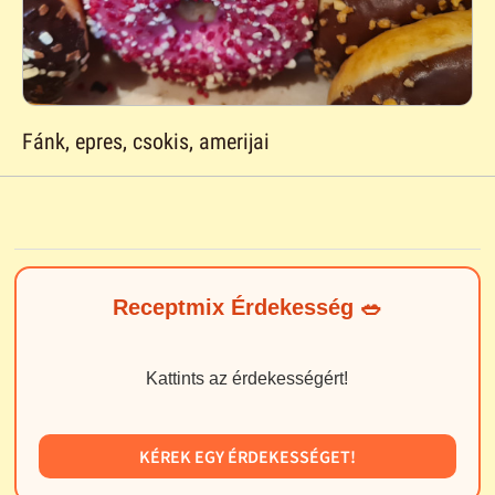
Fánk, epres, csokis, amerijai
Receptmix Érdekesség 🥗
Kattints az érdekességért!
KÉREK EGY ÉRDEKESSÉGET!