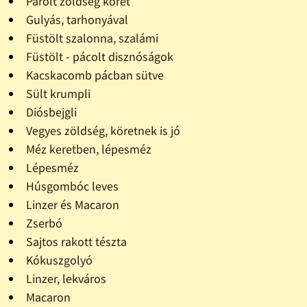
Párolt zöldség köret
Gulyás, tarhonyával
Füstölt szalonna, szalámi
Füstölt - pácolt disznóságok
Kacskacomb pácban sütve
Sült krumpli
Diósbejgli
Vegyes zöldség, köretnek is jó
Méz keretben, lépesméz
Lépesméz
Húsgombóc leves
Linzer és Macaron
Zserbó
Sajtos rakott tészta
Kókuszgolyó
Linzer, lekváros
Macaron