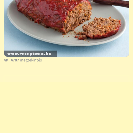
4707
megtekintés