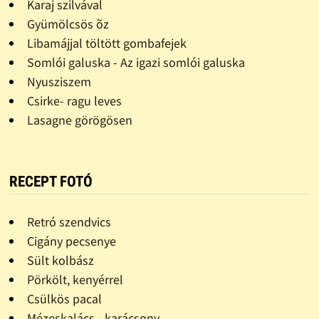
Karaj szilvával
Gyümölcsös õz
Libamájjal töltött gombafejek
Somlói galuska - Az igazi somlói galuska
Nyusziszem
Csirke- ragu leves
Lasagne görögösen
RECEPT FOTÓ
Retró szendvics
Cigány pecsenye
Sült kolbász
Pörkölt, kenyérrel
Csülkös pacal
Mézeskalács - karácsony