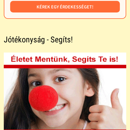
KÉREK EGY ÉRDEKESSÉGET!
Jótékonyság - Segíts!