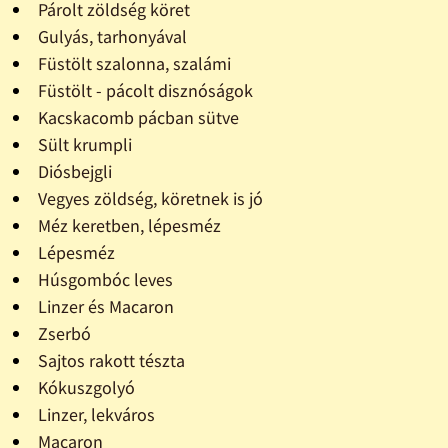
Párolt zöldség köret
Gulyás, tarhonyával
Füstölt szalonna, szalámi
Füstölt - pácolt disznóságok
Kacskacomb pácban sütve
Sült krumpli
Diósbejgli
Vegyes zöldség, köretnek is jó
Méz keretben, lépesméz
Lépesméz
Húsgombóc leves
Linzer és Macaron
Zserbó
Sajtos rakott tészta
Kókuszgolyó
Linzer, lekváros
Macaron