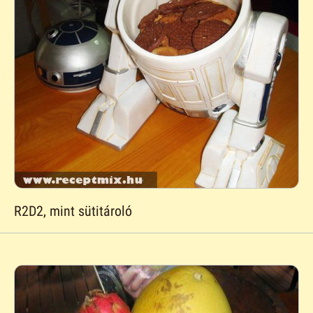
R2D2, mint sütitároló