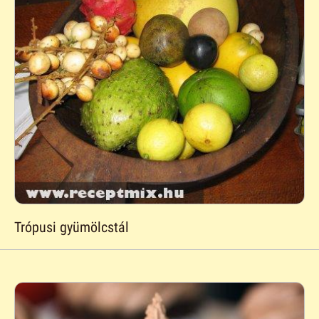
Trópusi gyümölcstál