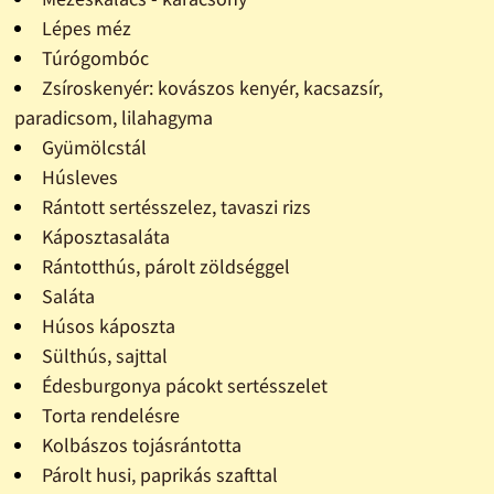
Lépes méz
Túrógombóc
Zsíroskenyér: kovászos kenyér, kacsazsír,
paradicsom, lilahagyma
Gyümölcstál
Húsleves
Rántott sertésszelez, tavaszi rizs
Káposztasaláta
Rántotthús, párolt zöldséggel
Saláta
Húsos káposzta
Sülthús, sajttal
Édesburgonya pácokt sertésszelet
Torta rendelésre
Kolbászos tojásrántotta
Párolt husi, paprikás szafttal