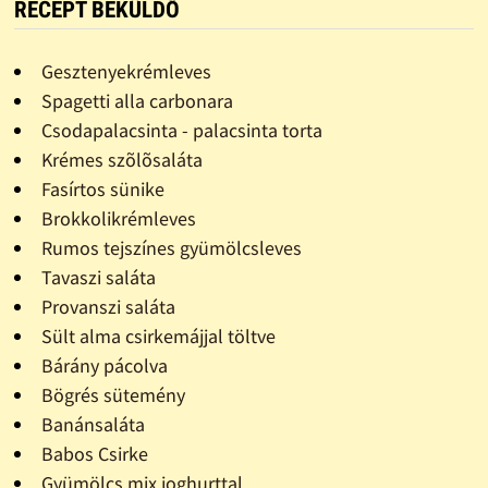
RECEPT BEKÜLDŐ
Gesztenyekrémleves
Spagetti alla carbonara
Csodapalacsinta - palacsinta torta
Krémes szõlõsaláta
Fasírtos sünike
Brokkolikrémleves
Rumos tejszínes gyümölcsleves
Tavaszi saláta
Provanszi saláta
Sült alma csirkemájjal töltve
Bárány pácolva
Bögrés sütemény
Banánsaláta
Babos Csirke
Gyümölcs mix joghurttal