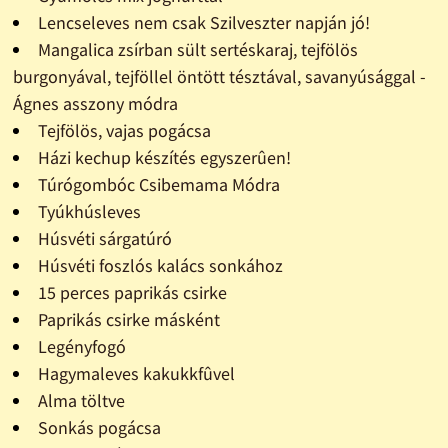
Lencseleves nem csak Szilveszter napján jó!
Mangalica zsírban sült sertéskaraj, tejfölös
burgonyával, tejföllel öntött tésztával, savanyúsággal -
Ágnes asszony módra
Tejfölös, vajas pogácsa
Házi kechup készítés egyszerûen!
Túrógombóc Csibemama Módra
Tyúkhúsleves
Húsvéti sárgatúró
Húsvéti foszlós kalács sonkához
15 perces paprikás csirke
Paprikás csirke másként
Legényfogó
Hagymaleves kakukkfûvel
Alma töltve
Sonkás pogácsa