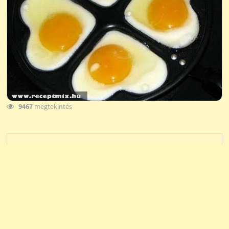
9467
megtekintés