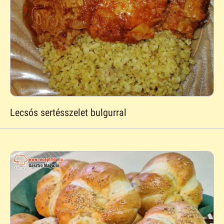
Lecsós sertésszelet bulgurral