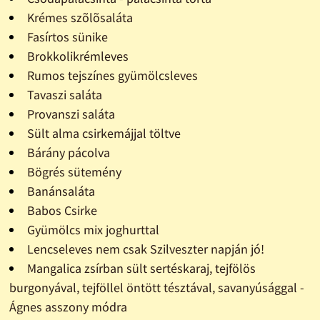
Krémes szõlõsaláta
Fasírtos sünike
Brokkolikrémleves
Rumos tejszínes gyümölcsleves
Tavaszi saláta
Provanszi saláta
Sült alma csirkemájjal töltve
Bárány pácolva
Bögrés sütemény
Banánsaláta
Babos Csirke
Gyümölcs mix joghurttal
Lencseleves nem csak Szilveszter napján jó!
Mangalica zsírban sült sertéskaraj, tejfölös
burgonyával, tejföllel öntött tésztával, savanyúsággal -
Ágnes asszony módra