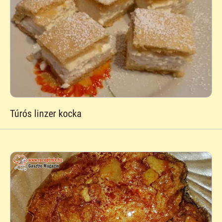
Túrós linzer kocka