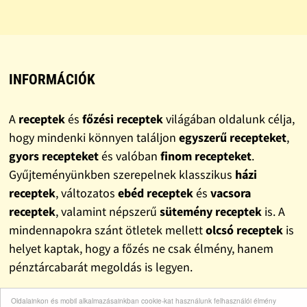
INFORMÁCIÓK
A
receptek
és
főzési receptek
világában oldalunk célja,
hogy mindenki könnyen találjon
egyszerű recepteket
,
gyors recepteket
és valóban
finom recepteket
.
Gyűjteményünkben szerepelnek klasszikus
házi
receptek
, változatos
ebéd receptek
és
vacsora
receptek
, valamint népszerű
sütemény receptek
is. A
mindennapokra szánt ötletek mellett
olcsó receptek
is
helyet kaptak, hogy a főzés ne csak élmény, hanem
pénztárcabarát megoldás is legyen.
Oldalainkon és mobil alkalmazásainkban cookie-kat használunk felhasználói élmény