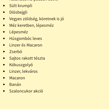
Sült krumpli
Diósbejgli
Vegyes zöldség, köretnek is jó
Méz keretben, lépesméz
Lépesméz
Húsgombóc leves
Linzer és Macaron
Zserbó
Sajtos rakott tészta
Kókuszgolyó
Linzer, lekváros
Macaron
Banán
Szaloncukor akció