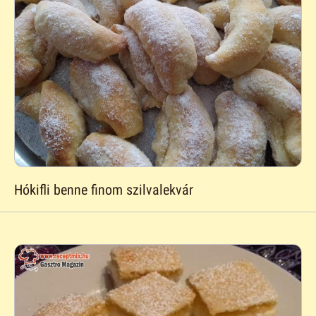
Hókifli benne finom szilvalekvár