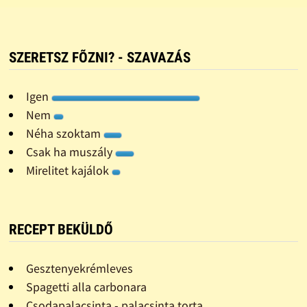
SZERETSZ FÕZNI? - SZAVAZÁS
Igen
Nem
Néha szoktam
Csak ha muszály
Mirelitet kajálok
RECEPT BEKÜLDŐ
Gesztenyekrémleves
Spagetti alla carbonara
Csodapalacsinta - palacsinta torta