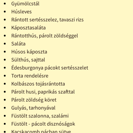
Gyümölcstál
Húsleves
Rántott sertésszelez, tavaszi rizs
Káposztasaláta
Rántotthús, párolt zöldséggel
Saláta
Húsos káposzta
Sülthús, sajttal
Édesburgonya pácokt sertésszelet
Torta rendelésre
Kolbászos tojásrántotta
Párolt husi, paprikás szafttal
Párolt zöldség köret
Gulyás, tarhonyával
Füstölt szalonna, szalámi
Füstölt - pácolt disznóságok
Kacskacomb pácban sütve