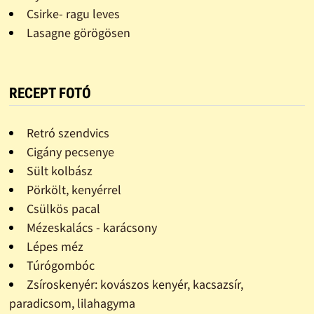
Csirke- ragu leves
Lasagne görögösen
RECEPT FOTÓ
Retró szendvics
Cigány pecsenye
Sült kolbász
Pörkölt, kenyérrel
Csülkös pacal
Mézeskalács - karácsony
Lépes méz
Túrógombóc
Zsíroskenyér: kovászos kenyér, kacsazsír,
paradicsom, lilahagyma