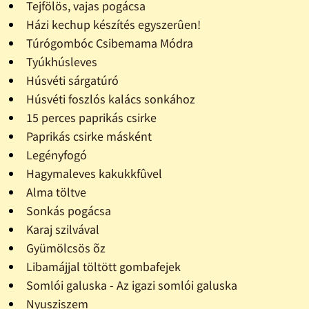
Tejfölös, vajas pogácsa
Házi kechup készítés egyszerûen!
Túrógombóc Csibemama Módra
Tyúkhúsleves
Húsvéti sárgatúró
Húsvéti foszlós kalács sonkához
15 perces paprikás csirke
Paprikás csirke másként
Legényfogó
Hagymaleves kakukkfûvel
Alma töltve
Sonkás pogácsa
Karaj szilvával
Gyümölcsös õz
Libamájjal töltött gombafejek
Somlói galuska - Az igazi somlói galuska
Nyusziszem