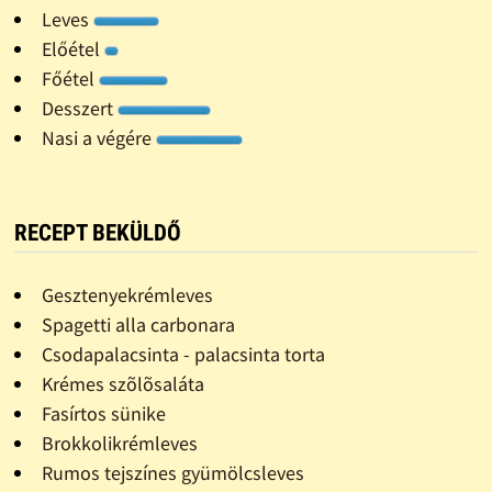
Leves
Előétel
Főétel
Desszert
Nasi a végére
RECEPT BEKÜLDŐ
Gesztenyekrémleves
Spagetti alla carbonara
Csodapalacsinta - palacsinta torta
Krémes szõlõsaláta
Fasírtos sünike
Brokkolikrémleves
Rumos tejszínes gyümölcsleves