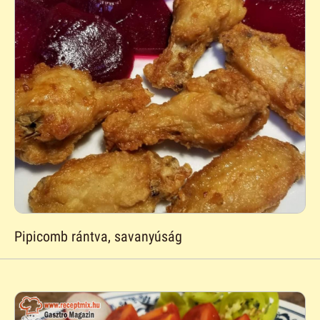
Pipicomb rántva, savanyúság