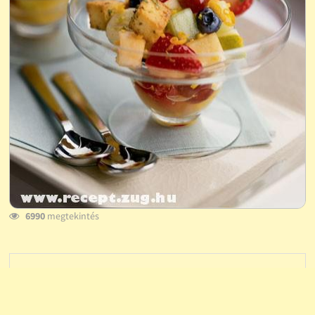
6990
megtekintés