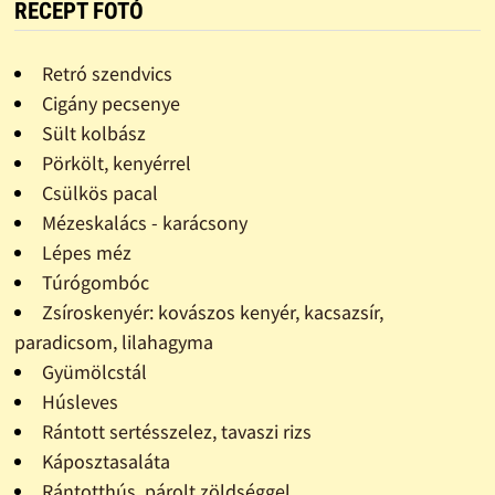
RECEPT FOTÓ
Retró szendvics
Cigány pecsenye
Sült kolbász
Pörkölt, kenyérrel
Csülkös pacal
Mézeskalács - karácsony
Lépes méz
Túrógombóc
Zsíroskenyér: kovászos kenyér, kacsazsír,
paradicsom, lilahagyma
Gyümölcstál
Húsleves
Rántott sertésszelez, tavaszi rizs
Káposztasaláta
Rántotthús, párolt zöldséggel