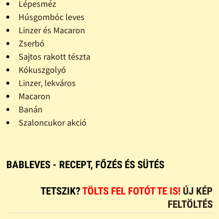
Lépesméz
Húsgombóc leves
Linzer és Macaron
Zserbó
Sajtos rakott tészta
Kókuszgolyó
Linzer, lekváros
Macaron
Banán
Szaloncukor akció
BABLEVES - RECEPT, FŐZÉS ÉS SÜTÉS
TETSZIK?
TÖLTS FEL FOTÓT TE IS!
ÚJ KÉP
FELTÖLTÉS