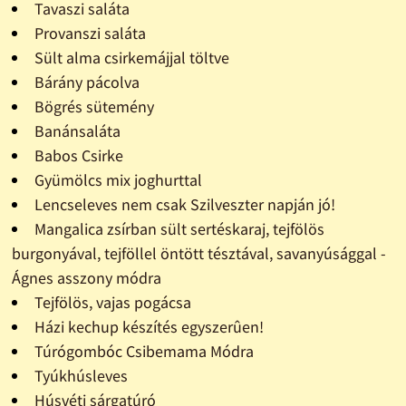
Tavaszi saláta
Provanszi saláta
Sült alma csirkemájjal töltve
Bárány pácolva
Bögrés sütemény
Banánsaláta
Babos Csirke
Gyümölcs mix joghurttal
Lencseleves nem csak Szilveszter napján jó!
Mangalica zsírban sült sertéskaraj, tejfölös
burgonyával, tejföllel öntött tésztával, savanyúsággal -
Ágnes asszony módra
Tejfölös, vajas pogácsa
Házi kechup készítés egyszerûen!
Túrógombóc Csibemama Módra
Tyúkhúsleves
Húsvéti sárgatúró