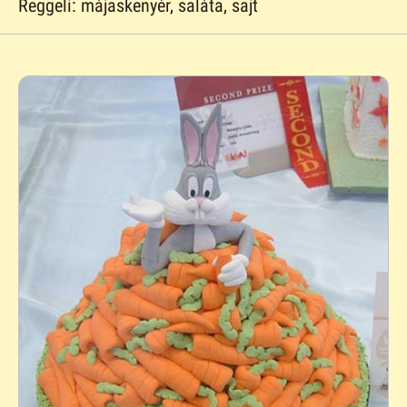
Reggeli: májaskenyér, saláta, sajt