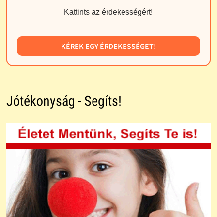
Kattints az érdekességért!
KÉREK EGY ÉRDEKESSÉGET!
Jótékonyság - Segíts!