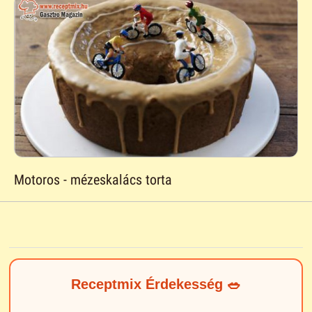
Motoros - mézeskalács torta
Receptmix Érdekesség 🥗