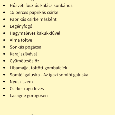
Húsvéti foszlós kalács sonkához
15 perces paprikás csirke
Paprikás csirke másként
Legényfogó
Hagymaleves kakukkfûvel
Alma töltve
Sonkás pogácsa
Karaj szilvával
Gyümölcsös õz
Libamájjal töltött gombafejek
Somlói galuska - Az igazi somlói galuska
Nyusziszem
Csirke- ragu leves
Lasagne görögösen