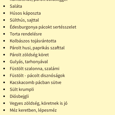
Saláta
Húsos káposzta
Sülthús, sajttal
Édesburgonya pácokt sertésszelet
Torta rendelésre
Kolbászos tojásrántotta
Párolt husi, paprikás szafttal
Párolt zöldség köret
Gulyás, tarhonyával
Füstölt szalonna, szalámi
Füstölt - pácolt disznóságok
Kacskacomb pácban sütve
Sült krumpli
Diósbejgli
Vegyes zöldség, köretnek is jó
Méz keretben, lépesméz