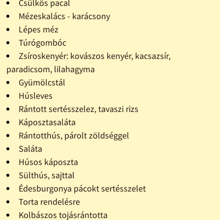
Csülkös pacal
Mézeskalács - karácsony
Lépes méz
Túrógombóc
Zsíroskenyér: kovászos kenyér, kacsazsír,
paradicsom, lilahagyma
Gyümölcstál
Húsleves
Rántott sertésszelez, tavaszi rizs
Káposztasaláta
Rántotthús, párolt zöldséggel
Saláta
Húsos káposzta
Sülthús, sajttal
Édesburgonya pácokt sertésszelet
Torta rendelésre
Kolbászos tojásrántotta