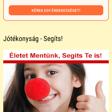
KÉREK EGY ÉRDEKESSÉGET!
Jótékonyság - Segíts!