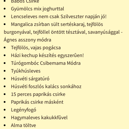
Babos Csirke
Gyümölcs mix joghurttal
Lencseleves nem csak Szilveszter napján jó!
Mangalica zsírban sült sertéskaraj, tejfölös
burgonyával, tejföllel öntött tésztával, savanyúsággal -
Ágnes asszony módra
Tejfölös, vajas pogácsa
Házi kechup készítés egyszerûen!
Túrógombóc Csibemama Módra
Tyúkhúsleves
Húsvéti sárgatúró
Húsvéti foszlós kalács sonkához
15 perces paprikás csirke
Paprikás csirke másként
Legényfogó
Hagymaleves kakukkfûvel
Alma töltve