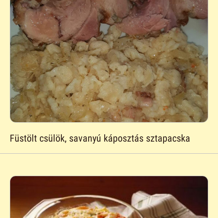
Füstölt csülök, savanyú káposztás sztapacska