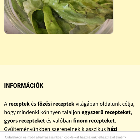
INFORMÁCIÓK
A
receptek
és
főzési receptek
világában oldalunk célja,
hogy mindenki könnyen találjon
egyszerű recepteket
,
gyors recepteket
és valóban
finom recepteket
.
Gyűjteményünkben szerepelnek klasszikus
házi
receptek
, változatos
ebéd receptek
és
vacsora
Oldalainkon és mobil alkalmazásainkban cookie-kat használunk felhasználói élmény