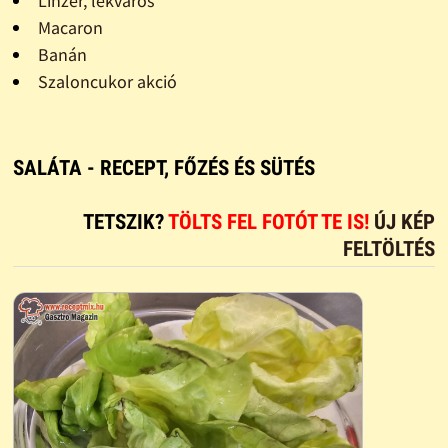
Linzer, lekváros
Macaron
Banán
Szaloncukor akció
SALÁTA - RECEPT, FŐZÉS ÉS SÜTÉS
TETSZIK?
TÖLTS FEL FOTÓT TE IS!
ÚJ KÉP
FELTÖLTÉS