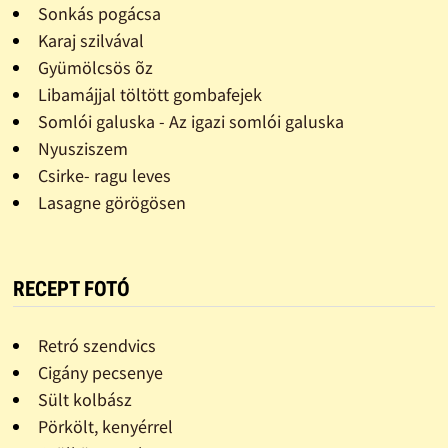
Sonkás pogácsa
Karaj szilvával
Gyümölcsös õz
Libamájjal töltött gombafejek
Somlói galuska - Az igazi somlói galuska
Nyusziszem
Csirke- ragu leves
Lasagne görögösen
RECEPT FOTÓ
Retró szendvics
Cigány pecsenye
Sült kolbász
Pörkölt, kenyérrel