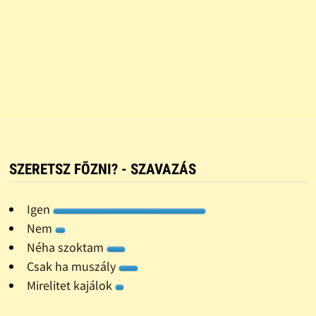
SZERETSZ FÕZNI? - SZAVAZÁS
Igen
Nem
Néha szoktam
Csak ha muszály
Mirelitet kajálok