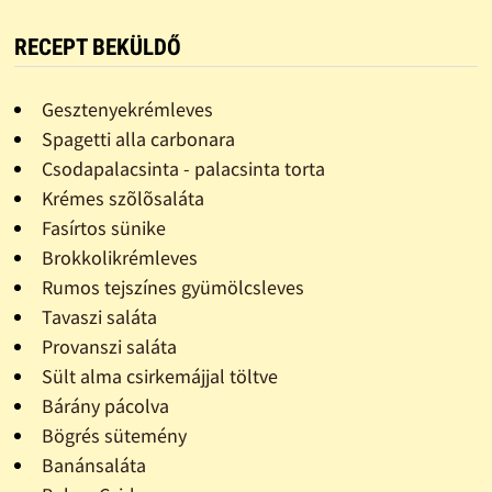
RECEPT BEKÜLDŐ
Gesztenyekrémleves
Spagetti alla carbonara
Csodapalacsinta - palacsinta torta
Krémes szõlõsaláta
Fasírtos sünike
Brokkolikrémleves
Rumos tejszínes gyümölcsleves
Tavaszi saláta
Provanszi saláta
Sült alma csirkemájjal töltve
Bárány pácolva
Bögrés sütemény
Banánsaláta