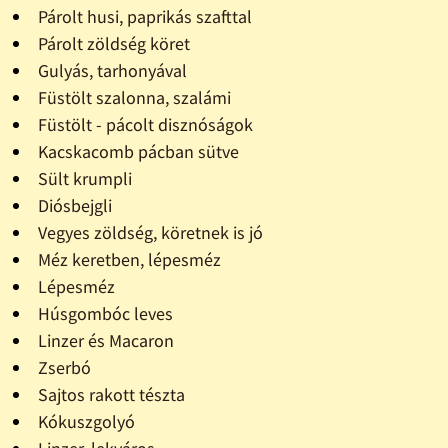
Párolt husi, paprikás szafttal
Párolt zöldség köret
Gulyás, tarhonyával
Füstölt szalonna, szalámi
Füstölt - pácolt disznóságok
Kacskacomb pácban sütve
Sült krumpli
Diósbejgli
Vegyes zöldség, köretnek is jó
Méz keretben, lépesméz
Lépesméz
Húsgombóc leves
Linzer és Macaron
Zserbó
Sajtos rakott tészta
Kókuszgolyó