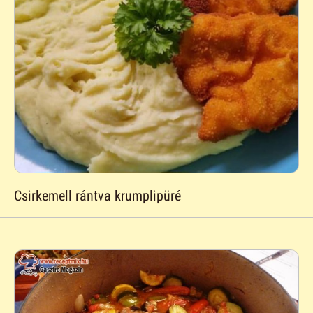
Csirkemell rántva krumplipüré