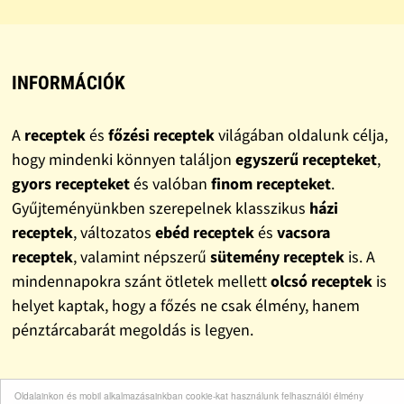
INFORMÁCIÓK
A
receptek
és
főzési receptek
világában oldalunk célja,
hogy mindenki könnyen találjon
egyszerű recepteket
,
gyors recepteket
és valóban
finom recepteket
.
Gyűjteményünkben szerepelnek klasszikus
házi
receptek
, változatos
ebéd receptek
és
vacsora
receptek
, valamint népszerű
sütemény receptek
is. A
mindennapokra szánt ötletek mellett
olcsó receptek
is
helyet kaptak, hogy a főzés ne csak élmény, hanem
pénztárcabarát megoldás is legyen.
LINKEK
Oldalainkon és mobil alkalmazásainkban cookie-kat használunk felhasználói élmény