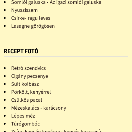
Somlói galuska - Az igazi somlói galuska
Nyusziszem
Csirke- ragu leves
Lasagne görögösen
RECEPT FOTÓ
Retró szendvics
Cigány pecsenye
Sült kolbász
Pörkölt, kenyérrel
Csülkös pacal
Mézeskalács - karácsony
Lépes méz
Túrógombóc
Zsíroskenyér: kovászos kenyér, kacsazsír,