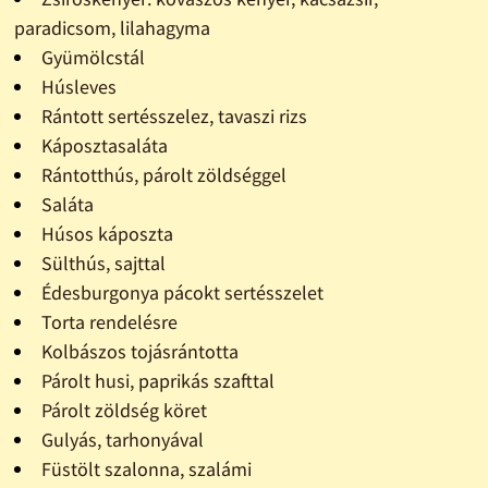
paradicsom, lilahagyma
Gyümölcstál
Húsleves
Rántott sertésszelez, tavaszi rizs
Káposztasaláta
Rántotthús, párolt zöldséggel
Saláta
Húsos káposzta
Sülthús, sajttal
Édesburgonya pácokt sertésszelet
Torta rendelésre
Kolbászos tojásrántotta
Párolt husi, paprikás szafttal
Párolt zöldség köret
Gulyás, tarhonyával
Füstölt szalonna, szalámi