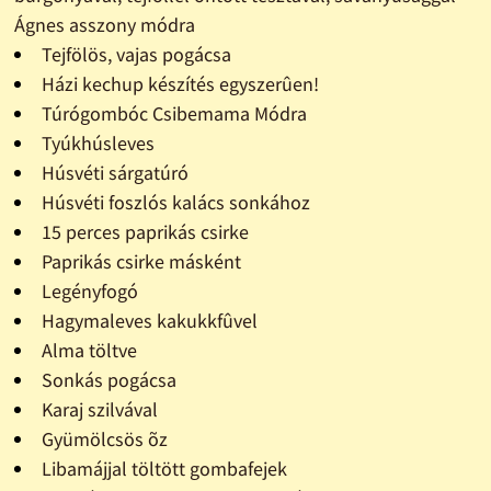
Ágnes asszony módra
Tejfölös, vajas pogácsa
Házi kechup készítés egyszerûen!
Túrógombóc Csibemama Módra
Tyúkhúsleves
Húsvéti sárgatúró
Húsvéti foszlós kalács sonkához
15 perces paprikás csirke
Paprikás csirke másként
Legényfogó
Hagymaleves kakukkfûvel
Alma töltve
Sonkás pogácsa
Karaj szilvával
Gyümölcsös õz
Libamájjal töltött gombafejek