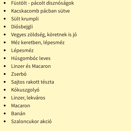
Füstölt - pácolt disznóságok
Kacskacomb pácban sütve
Sült krumpli
Diósbejgli
Vegyes zöldség, köretnek is jó
Méz keretben, lépesméz
Lépesméz
Húsgombóc leves
Linzer és Macaron
Zserbó
Sajtos rakott tészta
Kókuszgolyó
Linzer, lekváros
Macaron
Banán
Szaloncukor akció