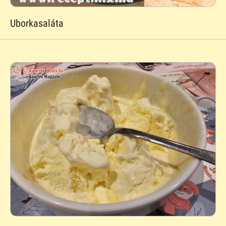
Uborkasaláta