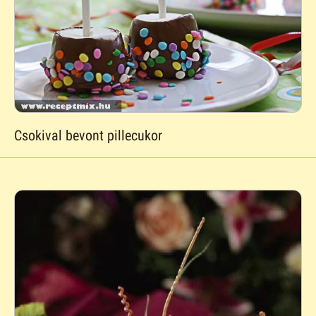
Csokival bevont pillecukor