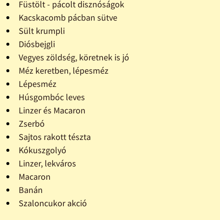
Füstölt - pácolt disznóságok
Kacskacomb pácban sütve
Sült krumpli
Diósbejgli
Vegyes zöldség, köretnek is jó
Méz keretben, lépesméz
Lépesméz
Húsgombóc leves
Linzer és Macaron
Zserbó
Sajtos rakott tészta
Kókuszgolyó
Linzer, lekváros
Macaron
Banán
Szaloncukor akció