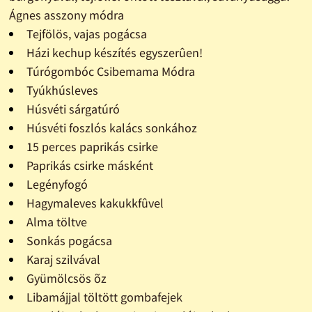
Ágnes asszony módra
Tejfölös, vajas pogácsa
Házi kechup készítés egyszerûen!
Túrógombóc Csibemama Módra
Tyúkhúsleves
Húsvéti sárgatúró
Húsvéti foszlós kalács sonkához
15 perces paprikás csirke
Paprikás csirke másként
Legényfogó
Hagymaleves kakukkfûvel
Alma töltve
Sonkás pogácsa
Karaj szilvával
Gyümölcsös õz
Libamájjal töltött gombafejek