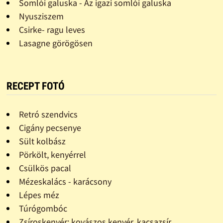
Somlói galuska - Az igazi somlói galuska
Nyusziszem
Csirke- ragu leves
Lasagne görögösen
RECEPT FOTÓ
Retró szendvics
Cigány pecsenye
Sült kolbász
Pörkölt, kenyérrel
Csülkös pacal
Mézeskalács - karácsony
Lépes méz
Túrógombóc
Zsíroskenyér: kovászos kenyér, kacsazsír,