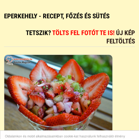
EPERKEHELY - RECEPT, FŐZÉS ÉS SÜTÉS
TETSZIK?
TÖLTS FEL FOTÓT TE IS!
ÚJ KÉP
FELTÖLTÉS
Oldalainkon és mobil alkalmazásainkban cookie-kat használunk felhasználói élmény