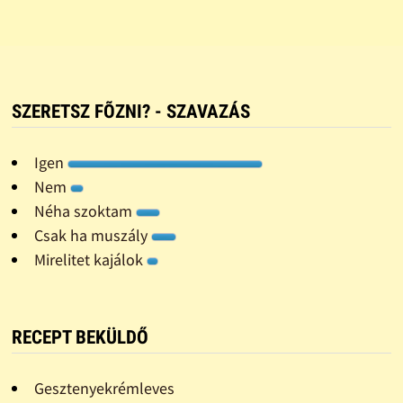
SZERETSZ FÕZNI? - SZAVAZÁS
Igen
Nem
Néha szoktam
Csak ha muszály
Mirelitet kajálok
RECEPT BEKÜLDŐ
Gesztenyekrémleves