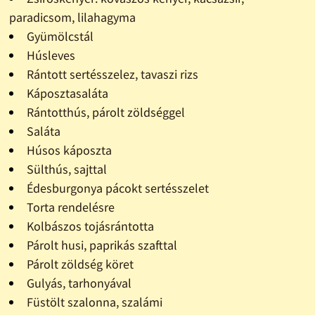
paradicsom, lilahagyma
Gyümölcstál
Húsleves
Rántott sertésszelez, tavaszi rizs
Káposztasaláta
Rántotthús, párolt zöldséggel
Saláta
Húsos káposzta
Sülthús, sajttal
Édesburgonya pácokt sertésszelet
Torta rendelésre
Kolbászos tojásrántotta
Párolt husi, paprikás szafttal
Párolt zöldség köret
Gulyás, tarhonyával
Füstölt szalonna, szalámi