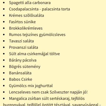
Spagetti alla carbonara
Csodapalacsinta - palacsinta torta
Krémes szõlõsaláta
Fasírtos sünike
Brokkolikrémleves
Rumos tejszínes gyümölcsleves
Tavaszi saláta
Provanszi saláta
Sült alma csirkemájjal töltve
Bárány pácolva
Bögrés sütemény
Banánsaláta
Babos Csirke
Gyümölcs mix joghurttal
Lencseleves nem csak Szilveszter napján jó!
Mangalica zsírban sült sertéskaraj, tejfölös
burgonyával, tejföllel öntött tésztával, savanyúsággal -