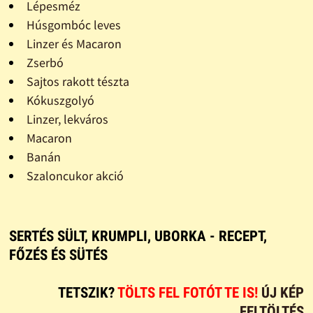
Lépesméz
Húsgombóc leves
Linzer és Macaron
Zserbó
Sajtos rakott tészta
Kókuszgolyó
Linzer, lekváros
Macaron
Banán
Szaloncukor akció
SERTÉS SÜLT, KRUMPLI, UBORKA - RECEPT,
FŐZÉS ÉS SÜTÉS
TETSZIK?
TÖLTS FEL FOTÓT TE IS!
ÚJ KÉP
FELTÖLTÉS