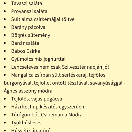
Tavaszi saláta
Provanszi saláta
Sült alma csirkemájjal töltve
Bárány pácolva
Bögrés sütemény
Banánsaláta
Babos Csirke
Gyümölcs mix joghurttal
Lencseleves nem csak Szilveszter napján jó!
Mangalica zsírban sült sertéskaraj, tejfölös
burgonyával, tejföllel öntött tésztával, savanyúsággal -
Ágnes asszony módra
Tejfölös, vajas pogácsa
Házi kechup készítés egyszerûen!
Túrógombóc Csibemama Módra
Tyúkhúsleves
Húsvéti sárgatúró