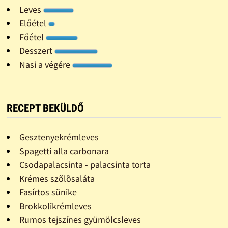
Leves
Előétel
Főétel
Desszert
Nasi a végére
RECEPT BEKÜLDŐ
Gesztenyekrémleves
Spagetti alla carbonara
Csodapalacsinta - palacsinta torta
Krémes szõlõsaláta
Fasírtos sünike
Brokkolikrémleves
Rumos tejszínes gyümölcsleves