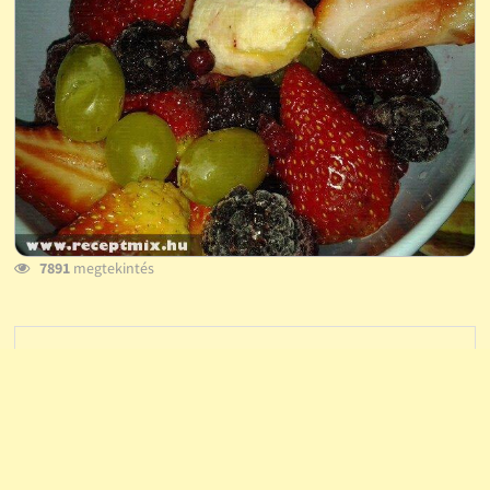
7891
megtekintés