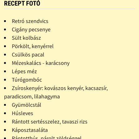
RECEPT FOTÓ
Retró szendvics
Cigány pecsenye
Sült kolbász
Pörkölt, kenyérrel
Csülkös pacal
Mézeskalács - karácsony
Lépes méz
Túrógombóc
Zsíroskenyér: kovászos kenyér, kacsazsír,
paradicsom, lilahagyma
Gyümölcstál
Húsleves
Rántott sertésszelez, tavaszi rizs
Káposztasaláta
Rántotthús, párolt zöldséggel