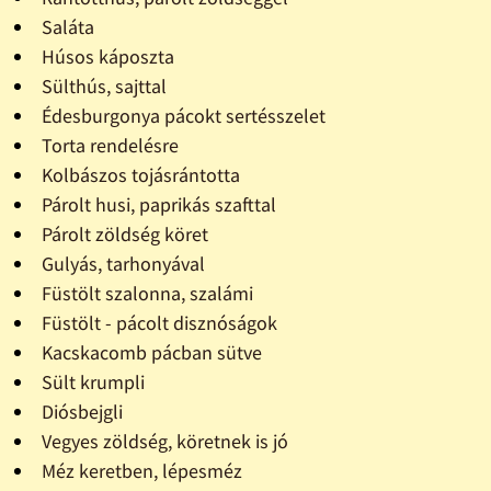
Saláta
Húsos káposzta
Sülthús, sajttal
Édesburgonya pácokt sertésszelet
Torta rendelésre
Kolbászos tojásrántotta
Párolt husi, paprikás szafttal
Párolt zöldség köret
Gulyás, tarhonyával
Füstölt szalonna, szalámi
Füstölt - pácolt disznóságok
Kacskacomb pácban sütve
Sült krumpli
Diósbejgli
Vegyes zöldség, köretnek is jó
Méz keretben, lépesméz