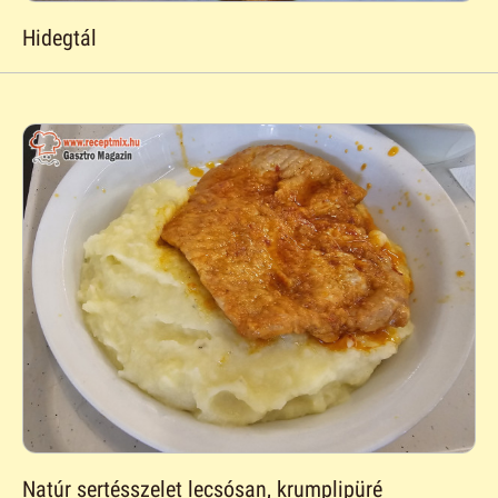
Hidegtál
Natúr sertésszelet lecsósan, krumplipüré