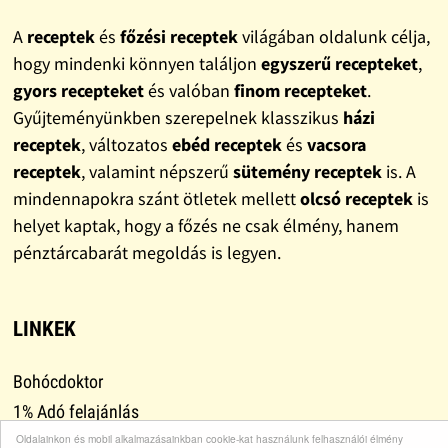
A
receptek
és
főzési receptek
világában oldalunk célja,
hogy mindenki könnyen találjon
egyszerű recepteket
,
gyors recepteket
és valóban
finom recepteket
.
Gyűjteményünkben szerepelnek klasszikus
házi
receptek
, változatos
ebéd receptek
és
vacsora
receptek
, valamint népszerű
sütemény receptek
is. A
mindennapokra szánt ötletek mellett
olcsó receptek
is
helyet kaptak, hogy a főzés ne csak élmény, hanem
pénztárcabarát megoldás is legyen.
LINKEK
Bohócdoktor
1% Adó felajánlás
Adományok
Oldalainkon és mobil alkalmazásainkban cookie-kat használunk felhasználói élmény