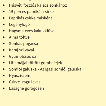
Húsvéti foszlós kalács sonkához
15 perces paprikás csirke
Paprikás csirke másként
Legényfogó
Hagymaleves kakukkfûvel
Alma töltve
Sonkás pogácsa
Karaj szilvával
Gyümölcsös õz
Libamájjal töltött gombafejek
Somlói galuska - Az igazi somlói galuska
Nyusziszem
Csirke- ragu leves
Lasagne görögösen