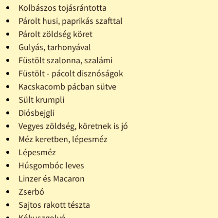
Kolbászos tojásrántotta
Párolt husi, paprikás szafttal
Párolt zöldség köret
Gulyás, tarhonyával
Füstölt szalonna, szalámi
Füstölt - pácolt disznóságok
Kacskacomb pácban sütve
Sült krumpli
Diósbejgli
Vegyes zöldség, köretnek is jó
Méz keretben, lépesméz
Lépesméz
Húsgombóc leves
Linzer és Macaron
Zserbó
Sajtos rakott tészta
Kókuszgolyó