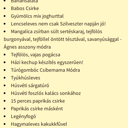
Banánsaláta
Babos Csirke
Gyümölcs mix joghurttal
Lencseleves nem csak Szilveszter napján jó!
Mangalica zsírban sült sertéskaraj, tejfölös
burgonyával, tejföllel öntött tésztával, savanyúsággal -
Ágnes asszony módra
Tejfölös, vajas pogácsa
Házi kechup készítés egyszerûen!
Túrógombóc Csibemama Módra
Tyúkhúsleves
Húsvéti sárgatúró
Húsvéti foszlós kalács sonkához
15 perces paprikás csirke
Paprikás csirke másként
Legényfogó
Hagymaleves kakukkfûvel