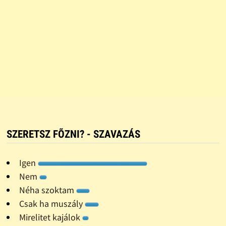
SZERETSZ FÕZNI? - SZAVAZÁS
Igen
Nem
Néha szoktam
Csak ha muszály
Mirelitet kajálok