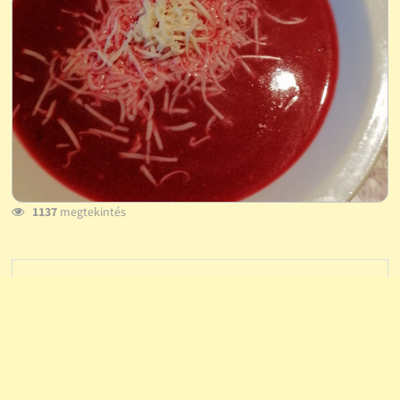
1137
megtekintés