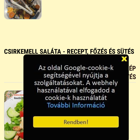
CSIRKEMELL SALÁTA - RECEPT, FŐZÉS ÉS SÜTÉS
TETSZIK?
TÖLTS FEL FOTÓT TE IS!
ÚJ KÉP
FELTÖLTÉS