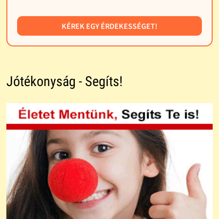
KÉREK EGY ÉRDEKESSÉGET!
Jótékonyság - Segíts!