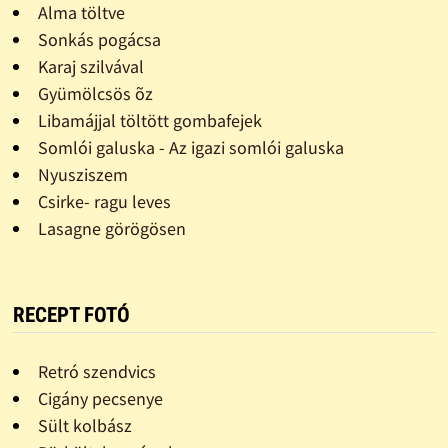
Alma töltve
Sonkás pogácsa
Karaj szilvával
Gyümölcsös õz
Libamájjal töltött gombafejek
Somlói galuska - Az igazi somlói galuska
Nyusziszem
Csirke- ragu leves
Lasagne görögösen
RECEPT FOTÓ
Retró szendvics
Cigány pecsenye
Sült kolbász