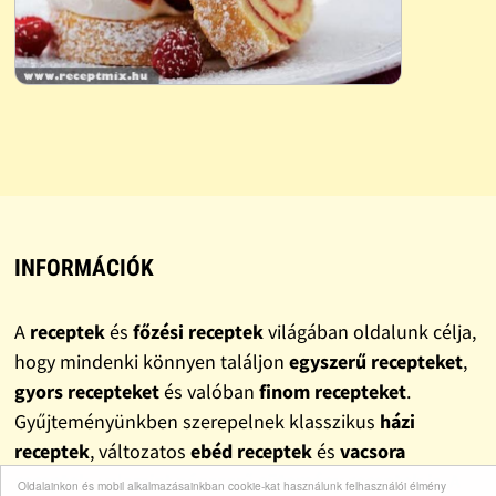
INFORMÁCIÓK
A
receptek
és
főzési receptek
világában oldalunk célja,
hogy mindenki könnyen találjon
egyszerű recepteket
,
gyors recepteket
és valóban
finom recepteket
.
Gyűjteményünkben szerepelnek klasszikus
házi
receptek
, változatos
ebéd receptek
és
vacsora
receptek
, valamint népszerű
sütemény receptek
is. A
Oldalainkon és mobil alkalmazásainkban cookie-kat használunk felhasználói élmény