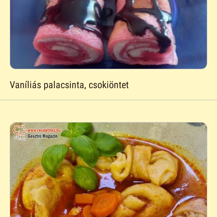
Vaníliás palacsinta, csokiöntet