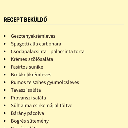
RECEPT BEKÜLDŐ
Gesztenyekrémleves
Spagetti alla carbonara
Csodapalacsinta - palacsinta torta
Krémes szõlõsaláta
Fasírtos sünike
Brokkolikrémleves
Rumos tejszínes gyümölcsleves
Tavaszi saláta
Provanszi saláta
Sült alma csirkemájjal töltve
Bárány pácolva
Bögrés sütemény