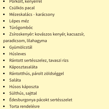
Pörkölt, kenyérrel
Csülkös pacal
Mézeskalács - karácsony
Lépes méz
Túrógombóc
Zsíroskenyér: kovászos kenyér, kacsazsír,
paradicsom, lilahagyma
Gyümölcstál
Húsleves
Rántott sertésszelez, tavaszi rizs
Káposztasaláta
Rántotthús, párolt zöldséggel
Saláta
Húsos káposzta
Sülthús, sajttal
Édesburgonya pácokt sertésszelet
Torta rendelésre