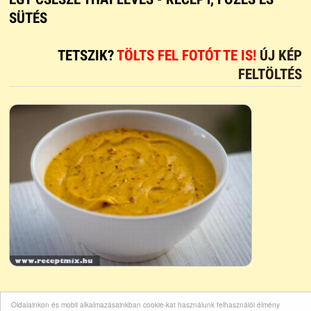
SÜTÉS
TETSZIK?
TÖLTS FEL FOTÓT TE IS!
ÚJ KÉP
FELTÖLTÉS
Oldalainkon és mobil alkalmazásainkban cookie-kat használunk felhasználói élmény