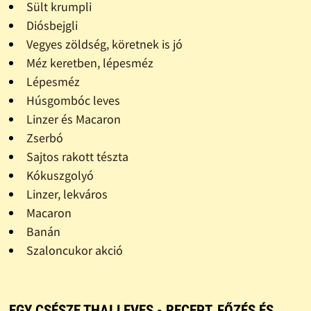
Sült krumpli
Diósbejgli
Vegyes zöldség, köretnek is jó
Méz keretben, lépesméz
Lépesméz
Húsgombóc leves
Linzer és Macaron
Zserbó
Sajtos rakott tészta
Kókuszgolyó
Linzer, lekváros
Macaron
Banán
Szaloncukor akció
EGY CSÉSZE THAI LEVES - RECEPT, FŐZÉS ÉS