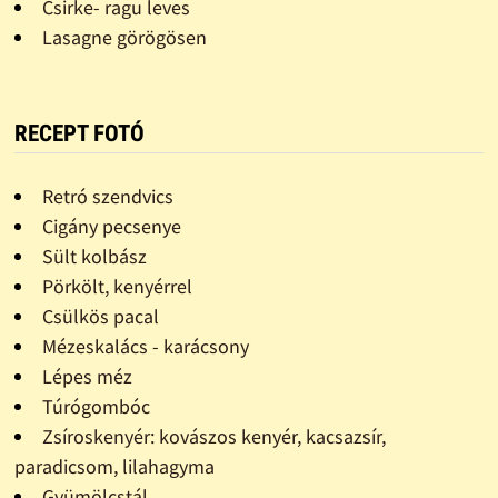
Csirke- ragu leves
Lasagne görögösen
RECEPT FOTÓ
Retró szendvics
Cigány pecsenye
Sült kolbász
Pörkölt, kenyérrel
Csülkös pacal
Mézeskalács - karácsony
Lépes méz
Túrógombóc
Zsíroskenyér: kovászos kenyér, kacsazsír,
paradicsom, lilahagyma
Gyümölcstál