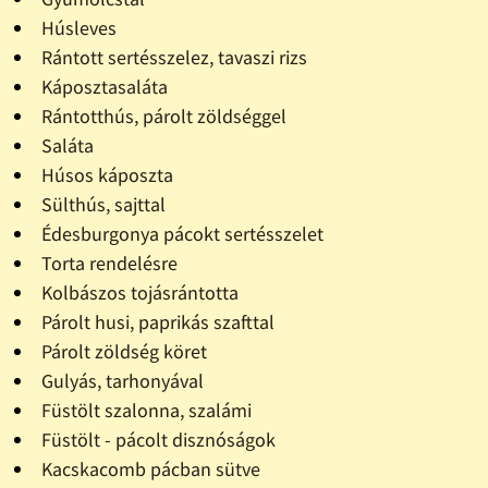
Húsleves
Rántott sertésszelez, tavaszi rizs
Káposztasaláta
Rántotthús, párolt zöldséggel
Saláta
Húsos káposzta
Sülthús, sajttal
Édesburgonya pácokt sertésszelet
Torta rendelésre
Kolbászos tojásrántotta
Párolt husi, paprikás szafttal
Párolt zöldség köret
Gulyás, tarhonyával
Füstölt szalonna, szalámi
Füstölt - pácolt disznóságok
Kacskacomb pácban sütve