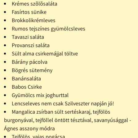
Krémes szõlõsaláta
Fasírtos sünike
Brokkolikrémleves
Rumos tejszínes gyümölcsleves
Tavaszi saláta
Provanszi saláta
Sült alma csirkemájjal töltve
Bárány pácolva
Bögrés sütemény
Banánsaláta
Babos Csirke
Gyümölcs mix joghurttal
Lencseleves nem csak Szilveszter napján jó!
Mangalica zsírban sült sertéskaraj, tejfölös
burgonyával, tejföllel öntött tésztával, savanyúsággal -
Ágnes asszony módra
Tejfölös, vajas pogácsa