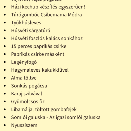
Házi kechup készítés egyszerûen!
Túrógombóc Csibemama Módra
Tyúkhúsleves
Húsvéti sárgatúró
Húsvéti foszlós kalács sonkához
15 perces paprikás csirke
Paprikás csirke másként
Legényfogó
Hagymaleves kakukkfûvel
Alma töltve
Sonkás pogácsa
Karaj szilvával
Gyümölcsös õz
Libamájjal töltött gombafejek
Somlói galuska - Az igazi somlói galuska
Nyusziszem