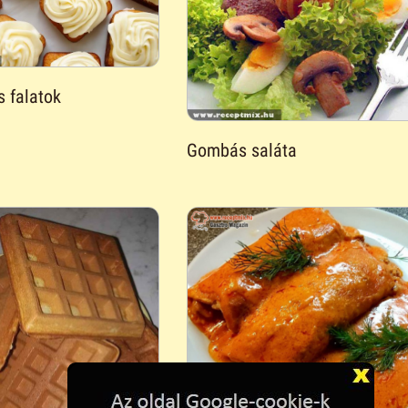
 falatok
Gombás saláta