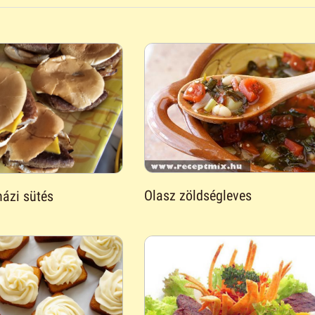
Olasz zöldségleves
ázi sütés