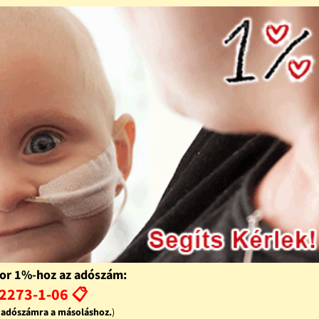
or 1%-hoz az adószám:
2273-1-06 📋
z adószámra a másoláshoz.
)