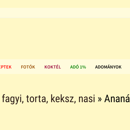
EPTEK
FOTÓK
KOKTÉL
ADÓ 1%
ADOMÁNYOK
agyi, torta, keksz, nasi
» Ananá