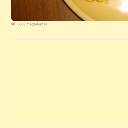
6663
megtekintés