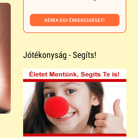
KÉREK EGY ÉRDEKESSÉGET!
Jótékonyság - Segíts!