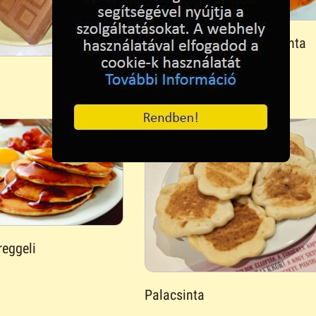
Hortobágyi húsos palacsinta
maradék pörköltből
reggeli
Palacsinta