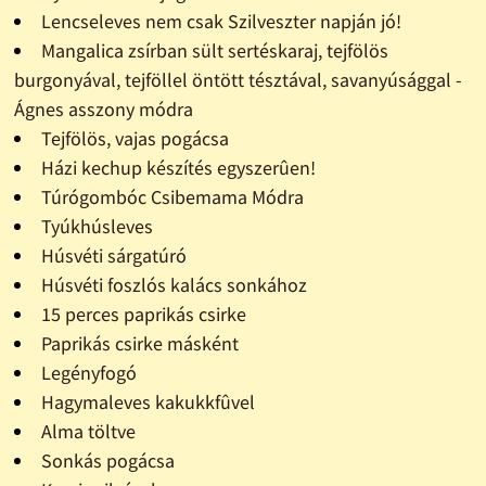
Lencseleves nem csak Szilveszter napján jó!
Mangalica zsírban sült sertéskaraj, tejfölös
burgonyával, tejföllel öntött tésztával, savanyúsággal -
Ágnes asszony módra
Tejfölös, vajas pogácsa
Házi kechup készítés egyszerûen!
Túrógombóc Csibemama Módra
Tyúkhúsleves
Húsvéti sárgatúró
Húsvéti foszlós kalács sonkához
15 perces paprikás csirke
Paprikás csirke másként
Legényfogó
Hagymaleves kakukkfûvel
Alma töltve
Sonkás pogácsa