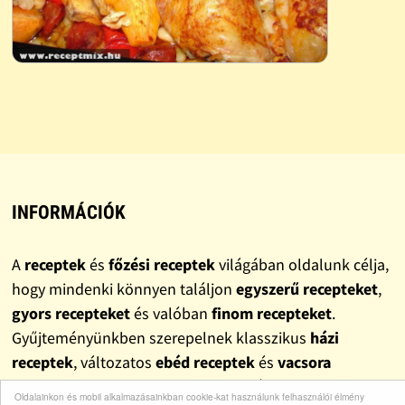
INFORMÁCIÓK
A
receptek
és
főzési receptek
világában oldalunk célja,
hogy mindenki könnyen találjon
egyszerű recepteket
,
gyors recepteket
és valóban
finom recepteket
.
Gyűjteményünkben szerepelnek klasszikus
házi
receptek
, változatos
ebéd receptek
és
vacsora
receptek
, valamint népszerű
sütemény receptek
is. A
Oldalainkon és mobil alkalmazásainkban cookie-kat használunk felhasználói élmény