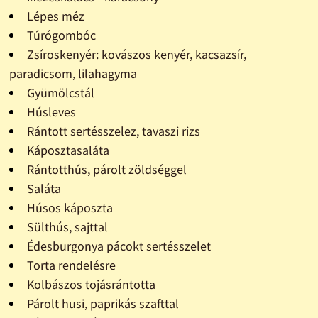
Lépes méz
Túrógombóc
Zsíroskenyér: kovászos kenyér, kacsazsír,
paradicsom, lilahagyma
Gyümölcstál
Húsleves
Rántott sertésszelez, tavaszi rizs
Káposztasaláta
Rántotthús, párolt zöldséggel
Saláta
Húsos káposzta
Sülthús, sajttal
Édesburgonya pácokt sertésszelet
Torta rendelésre
Kolbászos tojásrántotta
Párolt husi, paprikás szafttal