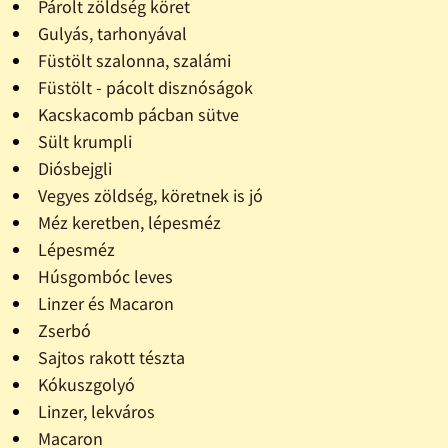
Párolt zöldség köret
Gulyás, tarhonyával
Füstölt szalonna, szalámi
Füstölt - pácolt disznóságok
Kacskacomb pácban sütve
Sült krumpli
Diósbejgli
Vegyes zöldség, köretnek is jó
Méz keretben, lépesméz
Lépesméz
Húsgombóc leves
Linzer és Macaron
Zserbó
Sajtos rakott tészta
Kókuszgolyó
Linzer, lekváros
Macaron