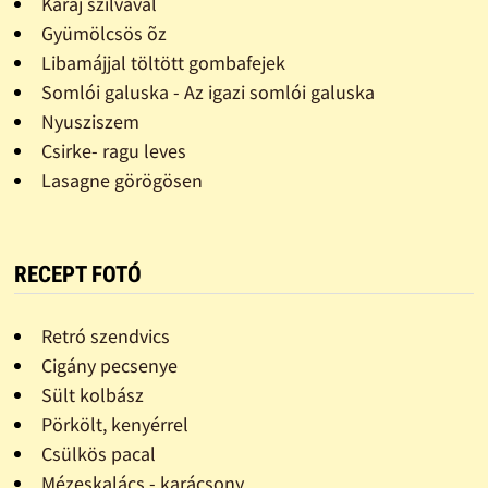
Karaj szilvával
Gyümölcsös õz
Libamájjal töltött gombafejek
Somlói galuska - Az igazi somlói galuska
Nyusziszem
Csirke- ragu leves
Lasagne görögösen
RECEPT FOTÓ
Retró szendvics
Cigány pecsenye
Sült kolbász
Pörkölt, kenyérrel
Csülkös pacal
Mézeskalács - karácsony