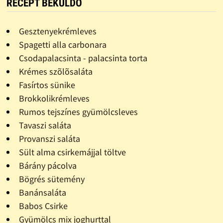
RECEPT BEKÜLDŐ
Gesztenyekrémleves
Spagetti alla carbonara
Csodapalacsinta - palacsinta torta
Krémes szõlõsaláta
Fasírtos sünike
Brokkolikrémleves
Rumos tejszínes gyümölcsleves
Tavaszi saláta
Provanszi saláta
Sült alma csirkemájjal töltve
Bárány pácolva
Bögrés sütemény
Banánsaláta
Babos Csirke
Gyümölcs mix joghurttal