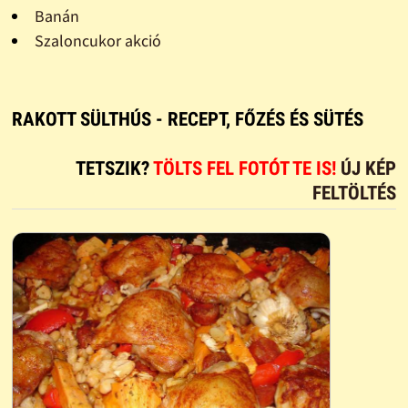
Banán
Szaloncukor akció
RAKOTT SÜLTHÚS - RECEPT, FŐZÉS ÉS SÜTÉS
TETSZIK?
TÖLTS FEL FOTÓT TE IS!
ÚJ KÉP
FELTÖLTÉS