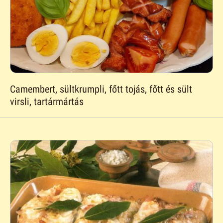
Camembert, sültkrumpli, főtt tojás, főtt és sült
virsli, tartármártás