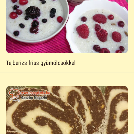
Tejberizs friss gyümölcsökkel