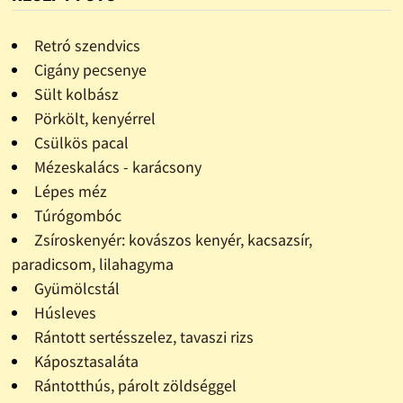
Retró szendvics
Cigány pecsenye
Sült kolbász
Pörkölt, kenyérrel
Csülkös pacal
Mézeskalács - karácsony
Lépes méz
Túrógombóc
Zsíroskenyér: kovászos kenyér, kacsazsír,
paradicsom, lilahagyma
Gyümölcstál
Húsleves
Rántott sertésszelez, tavaszi rizs
Káposztasaláta
Rántotthús, párolt zöldséggel