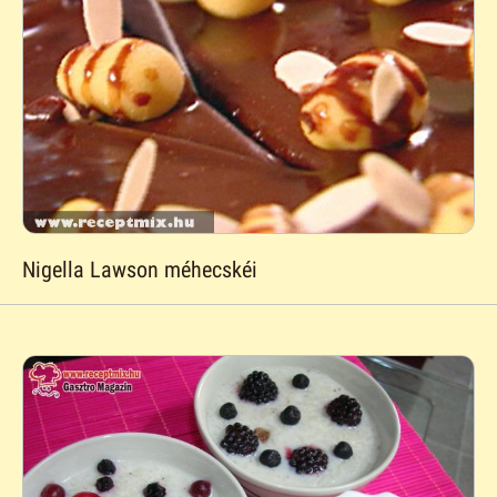
Nigella Lawson méhecskéi