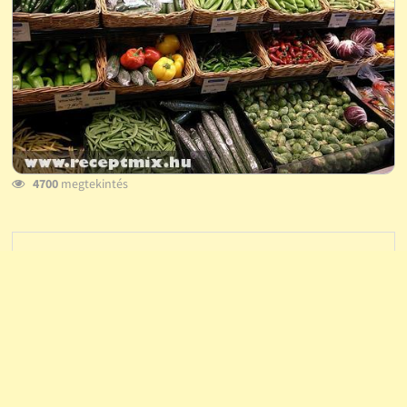
4700
megtekintés