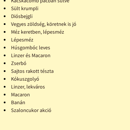
Kacskacomb pácban sütve
Sült krumpli
Diósbejgli
Vegyes zöldség, köretnek is jó
Méz keretben, lépesméz
Lépesméz
Húsgombóc leves
Linzer és Macaron
Zserbó
Sajtos rakott tészta
Kókuszgolyó
Linzer, lekváros
Macaron
Banán
Szaloncukor akció