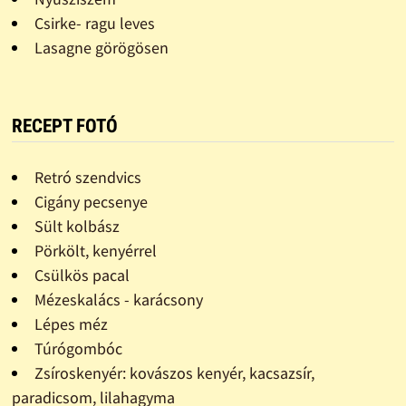
Csirke- ragu leves
Lasagne görögösen
RECEPT FOTÓ
Retró szendvics
Cigány pecsenye
Sült kolbász
Pörkölt, kenyérrel
Csülkös pacal
Mézeskalács - karácsony
Lépes méz
Túrógombóc
Zsíroskenyér: kovászos kenyér, kacsazsír,
paradicsom, lilahagyma