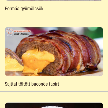
Formás gyümölcsök
Sajttal töltött baconös fasírt