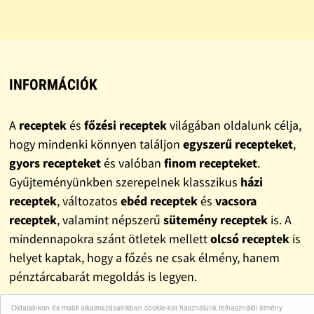
INFORMÁCIÓK
A
receptek
és
főzési receptek
világában oldalunk célja,
hogy mindenki könnyen találjon
egyszerű recepteket
,
gyors recepteket
és valóban
finom recepteket
.
Gyűjteményünkben szerepelnek klasszikus
házi
receptek
, változatos
ebéd receptek
és
vacsora
receptek
, valamint népszerű
sütemény receptek
is. A
mindennapokra szánt ötletek mellett
olcsó receptek
is
helyet kaptak, hogy a főzés ne csak élmény, hanem
pénztárcabarát megoldás is legyen.
Oldalainkon és mobil alkalmazásainkban cookie-kat használunk felhasználói élmény