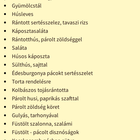
Gyümölcstál
Húsleves
Rántott sertésszelez, tavaszi rizs
Káposztasaláta
Rántotthús, párolt zöldséggel
Saláta
Húsos káposzta
Sülthús, sajttal
Édesburgonya pácokt sertésszelet
Torta rendelésre
Kolbászos tojásrántotta
Párolt husi, paprikás szafttal
Párolt zöldség köret
Gulyás, tarhonyával
Füstölt szalonna, szalámi
Füstölt - pácolt disznóságok