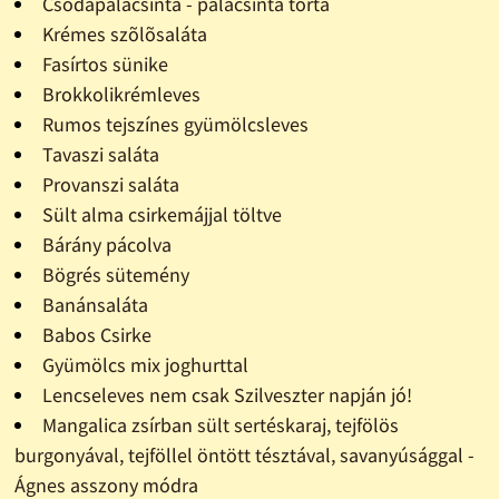
Csodapalacsinta - palacsinta torta
Krémes szõlõsaláta
Fasírtos sünike
Brokkolikrémleves
Rumos tejszínes gyümölcsleves
Tavaszi saláta
Provanszi saláta
Sült alma csirkemájjal töltve
Bárány pácolva
Bögrés sütemény
Banánsaláta
Babos Csirke
Gyümölcs mix joghurttal
Lencseleves nem csak Szilveszter napján jó!
Mangalica zsírban sült sertéskaraj, tejfölös
burgonyával, tejföllel öntött tésztával, savanyúsággal -
Ágnes asszony módra