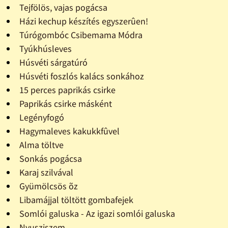
Tejfölös, vajas pogácsa
Házi kechup készítés egyszerûen!
Túrógombóc Csibemama Módra
Tyúkhúsleves
Húsvéti sárgatúró
Húsvéti foszlós kalács sonkához
15 perces paprikás csirke
Paprikás csirke másként
Legényfogó
Hagymaleves kakukkfûvel
Alma töltve
Sonkás pogácsa
Karaj szilvával
Gyümölcsös õz
Libamájjal töltött gombafejek
Somlói galuska - Az igazi somlói galuska
Nyusziszem