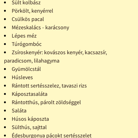
Sült kolbász
Pörkölt, kenyérrel
Csülkös pacal
Mézeskalács - karácsony
Lépes méz
Túrógombóc
Zsíroskenyér: kovászos kenyér, kacsazsír,
paradicsom, lilahagyma
Gyümölcstál
Húsleves
Rántott sertésszelez, tavaszi rizs
Káposztasaláta
Rántotthús, párolt zöldséggel
Saláta
Húsos káposzta
Sülthús, sajttal
Édesburgonya pácokt sertésszelet