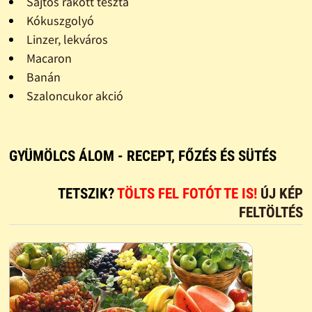
Sajtos rakott tészta
Kókuszgolyó
Linzer, lekváros
Macaron
Banán
Szaloncukor akció
GYÜMÖLCS ÁLOM - RECEPT, FŐZÉS ÉS SÜTÉS
TETSZIK?
TÖLTS FEL FOTÓT TE IS!
ÚJ KÉP
FELTÖLTÉS