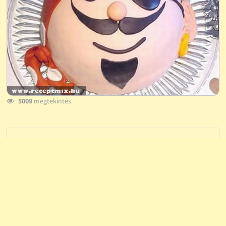
5009
megtekintés