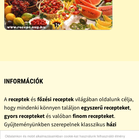
INFORMÁCIÓK
A
receptek
és
főzési receptek
világában oldalunk célja,
hogy mindenki könnyen találjon
egyszerű recepteket
,
gyors recepteket
és valóban
finom recepteket
.
Gyűjteményünkben szerepelnek klasszikus
házi
receptek
, változatos
ebéd receptek
és
vacsora
Oldalainkon és mobil alkalmazásainkban cookie-kat használunk felhasználói élmény