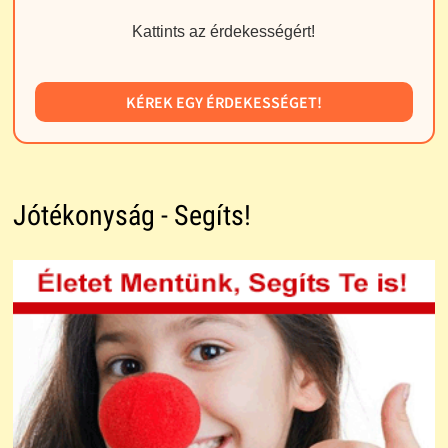
Kattints az érdekességért!
KÉREK EGY ÉRDEKESSÉGET!
Jótékonyság - Segíts!