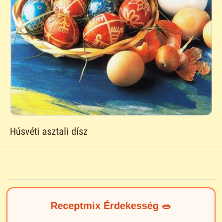
Húsvéti asztali dísz
Receptmix Érdekesség 🥗