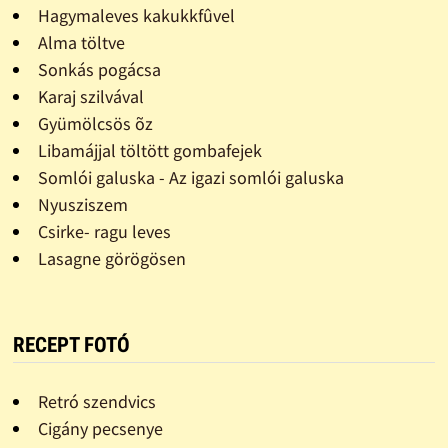
Hagymaleves kakukkfûvel
Alma töltve
Sonkás pogácsa
Karaj szilvával
Gyümölcsös õz
Libamájjal töltött gombafejek
Somlói galuska - Az igazi somlói galuska
Nyusziszem
Csirke- ragu leves
Lasagne görögösen
RECEPT FOTÓ
Retró szendvics
Cigány pecsenye