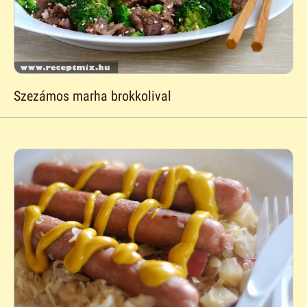
Szezámos marha brokkolival