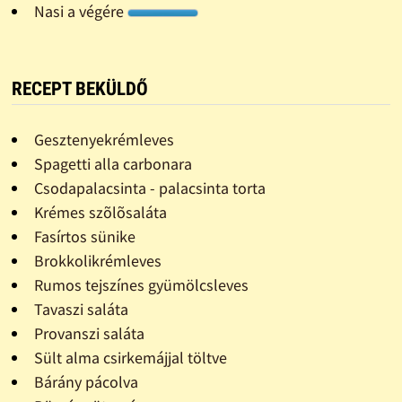
Nasi a végére
RECEPT BEKÜLDŐ
Gesztenyekrémleves
Spagetti alla carbonara
Csodapalacsinta - palacsinta torta
Krémes szõlõsaláta
Fasírtos sünike
Brokkolikrémleves
Rumos tejszínes gyümölcsleves
Tavaszi saláta
Provanszi saláta
Sült alma csirkemájjal töltve
Bárány pácolva