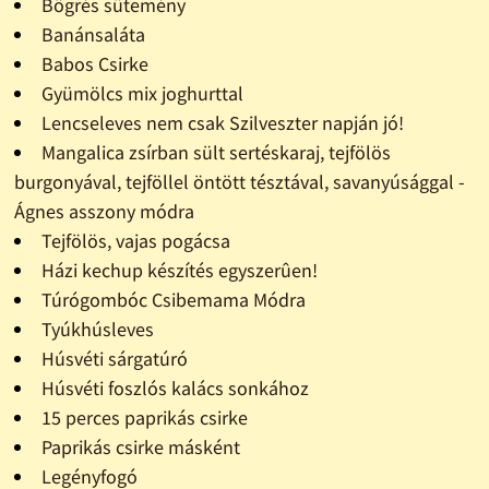
Bögrés sütemény
Banánsaláta
Babos Csirke
Gyümölcs mix joghurttal
Lencseleves nem csak Szilveszter napján jó!
Mangalica zsírban sült sertéskaraj, tejfölös
burgonyával, tejföllel öntött tésztával, savanyúsággal -
Ágnes asszony módra
Tejfölös, vajas pogácsa
Házi kechup készítés egyszerûen!
Túrógombóc Csibemama Módra
Tyúkhúsleves
Húsvéti sárgatúró
Húsvéti foszlós kalács sonkához
15 perces paprikás csirke
Paprikás csirke másként
Legényfogó