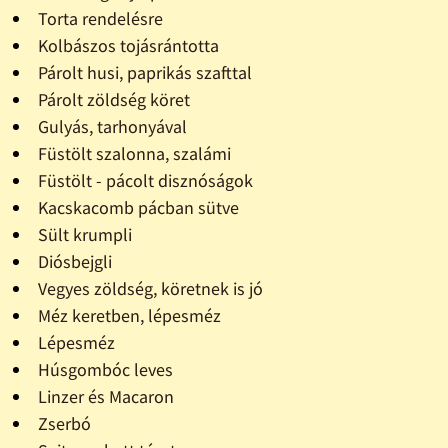
Torta rendelésre
Kolbászos tojásrántotta
Párolt husi, paprikás szafttal
Párolt zöldség köret
Gulyás, tarhonyával
Füstölt szalonna, szalámi
Füstölt - pácolt disznóságok
Kacskacomb pácban sütve
Sült krumpli
Diósbejgli
Vegyes zöldség, köretnek is jó
Méz keretben, lépesméz
Lépesméz
Húsgombóc leves
Linzer és Macaron
Zserbó