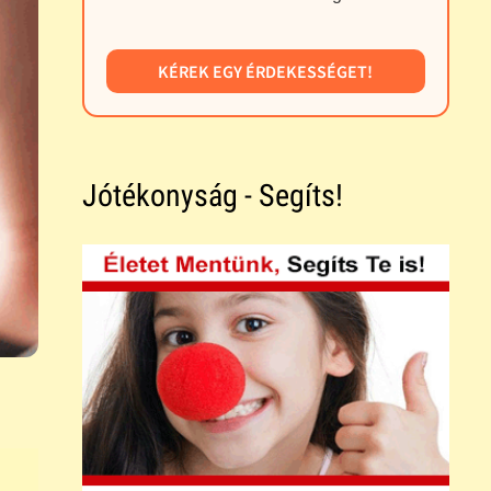
KÉREK EGY ÉRDEKESSÉGET!
Jótékonyság - Segíts!