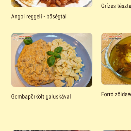
Grízes tészt
Angol reggeli - bőségtál
Forró zöldsé
Gombapörkölt galuskával