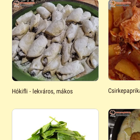
Csirkepaprik
Hókifli - lekváros, mákos