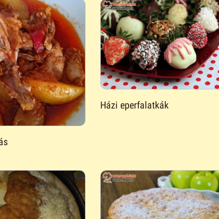
Házi eperfalatkák
ás