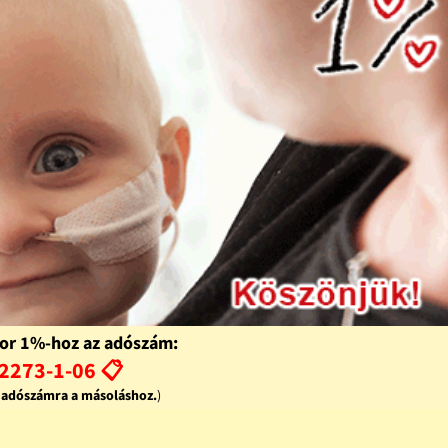
or 1%-hoz az adószám:
2273-1-06 📋
z adószámra a másoláshoz.
)