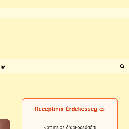
@
Receptmix Érdekesség 🥗
Kattints az érdekességért!