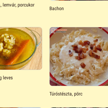
a, lemvár, porcukor
Bachon
g leves
Túróstészta, pörc