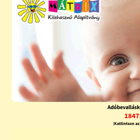
Adóbevallásk
1847
(
Kattintson a