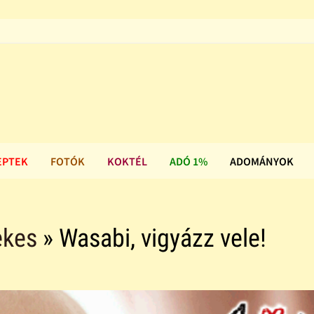
EPTEK
FOTÓK
KOKTÉL
ADÓ 1%
ADOMÁNYOK
dekes
» Wasabi, vigyázz vele!