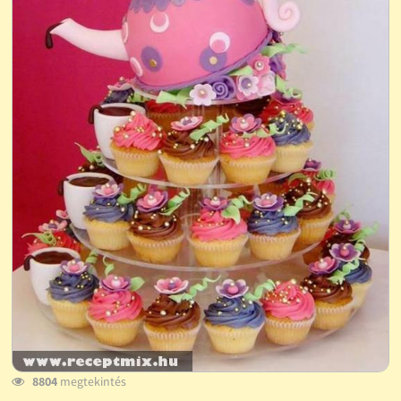
8804
megtekintés