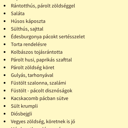
Rántotthús, párolt zöldséggel
Saláta
Húsos káposzta
Sülthús, sajttal
Édesburgonya pácokt sertésszelet
Torta rendelésre
Kolbászos tojásrántotta
Párolt husi, paprikás szafttal
Párolt zöldség köret
Gulyás, tarhonyával
Füstölt szalonna, szalámi
Füstölt - pácolt disznóságok
Kacskacomb pácban sütve
Sült krumpli
Diósbejgli
Vegyes zöldség, köretnek is jó