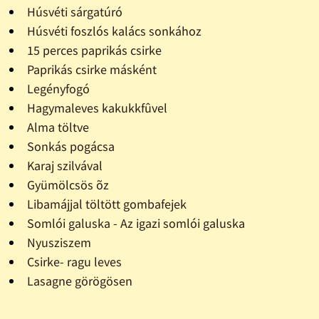
Húsvéti sárgatúró
Húsvéti foszlós kalács sonkához
15 perces paprikás csirke
Paprikás csirke másként
Legényfogó
Hagymaleves kakukkfûvel
Alma töltve
Sonkás pogácsa
Karaj szilvával
Gyümölcsös õz
Libamájjal töltött gombafejek
Somlói galuska - Az igazi somlói galuska
Nyusziszem
Csirke- ragu leves
Lasagne görögösen