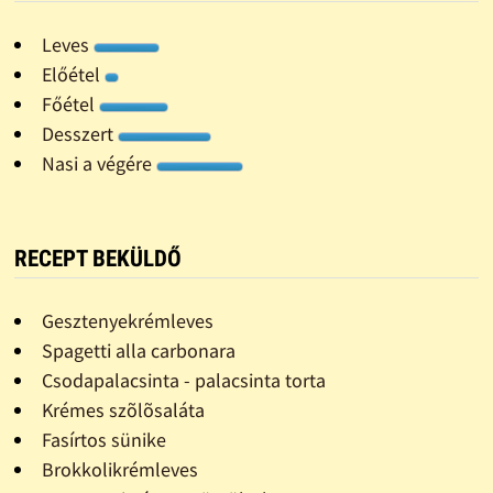
Leves
Előétel
Főétel
Desszert
Nasi a végére
RECEPT BEKÜLDŐ
Gesztenyekrémleves
Spagetti alla carbonara
Csodapalacsinta - palacsinta torta
Krémes szõlõsaláta
Fasírtos sünike
Brokkolikrémleves