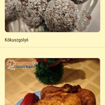
Kókuszgolyó