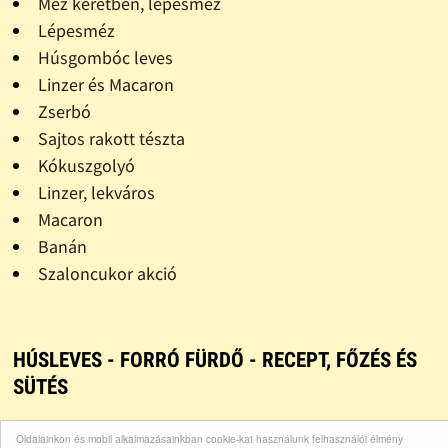
Méz keretben, lépesméz
Lépesméz
Húsgombóc leves
Linzer és Macaron
Zserbó
Sajtos rakott tészta
Kókuszgolyó
Linzer, lekváros
Macaron
Banán
Szaloncukor akció
HÚSLEVES - FORRÓ FÜRDŐ - RECEPT, FŐZÉS ÉS
SÜTÉS
TETSZIK?
TÖLTS FEL FOTÓT TE IS!
ÚJ KÉP
Oldalainkon és mobil alkalmazásainkban cookie-kat használunk felhasználói élmény