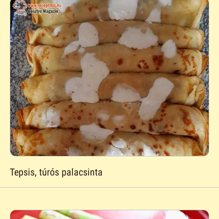
Tepsis, túrós palacsinta