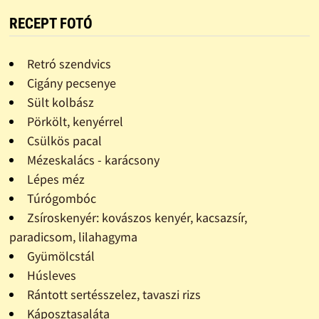
RECEPT FOTÓ
Retró szendvics
Cigány pecsenye
Sült kolbász
Pörkölt, kenyérrel
Csülkös pacal
Mézeskalács - karácsony
Lépes méz
Túrógombóc
Zsíroskenyér: kovászos kenyér, kacsazsír,
paradicsom, lilahagyma
Gyümölcstál
Húsleves
Rántott sertésszelez, tavaszi rizs
Káposztasaláta