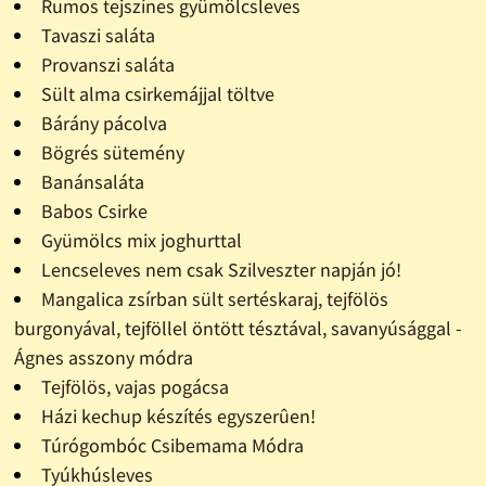
Rumos tejszínes gyümölcsleves
Tavaszi saláta
Provanszi saláta
Sült alma csirkemájjal töltve
Bárány pácolva
Bögrés sütemény
Banánsaláta
Babos Csirke
Gyümölcs mix joghurttal
Lencseleves nem csak Szilveszter napján jó!
Mangalica zsírban sült sertéskaraj, tejfölös
burgonyával, tejföllel öntött tésztával, savanyúsággal -
Ágnes asszony módra
Tejfölös, vajas pogácsa
Házi kechup készítés egyszerûen!
Túrógombóc Csibemama Módra
Tyúkhúsleves