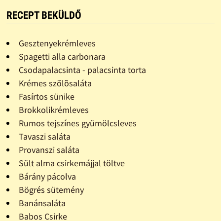
RECEPT BEKÜLDŐ
Gesztenyekrémleves
Spagetti alla carbonara
Csodapalacsinta - palacsinta torta
Krémes szõlõsaláta
Fasírtos sünike
Brokkolikrémleves
Rumos tejszínes gyümölcsleves
Tavaszi saláta
Provanszi saláta
Sült alma csirkemájjal töltve
Bárány pácolva
Bögrés sütemény
Banánsaláta
Babos Csirke