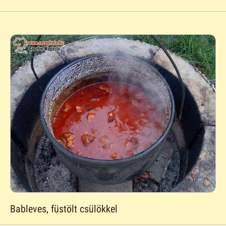
Bableves, füstölt csülökkel