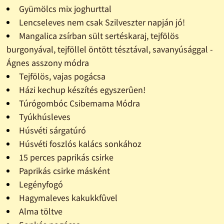
Gyümölcs mix joghurttal
Lencseleves nem csak Szilveszter napján jó!
Mangalica zsírban sült sertéskaraj, tejfölös
burgonyával, tejföllel öntött tésztával, savanyúsággal -
Ágnes asszony módra
Tejfölös, vajas pogácsa
Házi kechup készítés egyszerûen!
Túrógombóc Csibemama Módra
Tyúkhúsleves
Húsvéti sárgatúró
Húsvéti foszlós kalács sonkához
15 perces paprikás csirke
Paprikás csirke másként
Legényfogó
Hagymaleves kakukkfûvel
Alma töltve