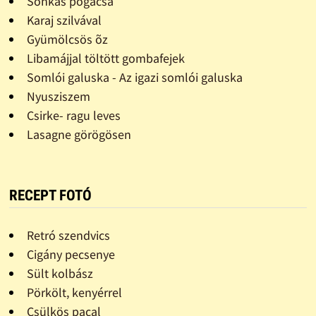
Sonkás pogácsa
Karaj szilvával
Gyümölcsös õz
Libamájjal töltött gombafejek
Somlói galuska - Az igazi somlói galuska
Nyusziszem
Csirke- ragu leves
Lasagne görögösen
RECEPT FOTÓ
Retró szendvics
Cigány pecsenye
Sült kolbász
Pörkölt, kenyérrel
Csülkös pacal