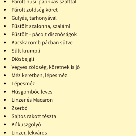
Párolt husi, paprikás szafttal
Párolt zöldség köret
Gulyás, tarhonyával
Füstölt szalonna, szalámi
Füstölt - pácolt disznóságok
Kacskacomb pácban sütve
Sült krumpli
Diósbejgli
Vegyes zöldség, köretnek is jó
Méz keretben, lépesméz
Lépesméz
Húsgombóc leves
Linzer és Macaron
Zserbó
Sajtos rakott tészta
Kókuszgolyó
Linzer, lekváros