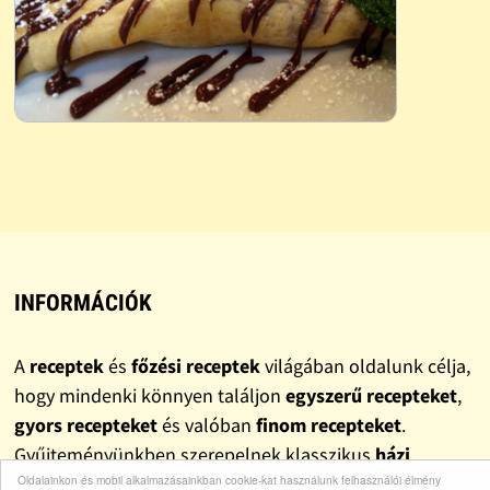
INFORMÁCIÓK
A
receptek
és
főzési receptek
világában oldalunk célja,
hogy mindenki könnyen találjon
egyszerű recepteket
,
gyors recepteket
és valóban
finom recepteket
.
Gyűjteményünkben szerepelnek klasszikus
házi
Oldalainkon és mobil alkalmazásainkban cookie-kat használunk felhasználói élmény
receptek
, változatos
ebéd receptek
és
vacsora