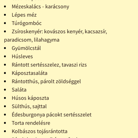
Mézeskalács - karácsony
Lépes méz
Túrógombóc
Zsíroskenyér: kovászos kenyér, kacsazsír,
paradicsom, lilahagyma
Gyümölcstál
Húsleves
Rántott sertésszelez, tavaszi rizs
Káposztasaláta
Rántotthús, párolt zöldséggel
Saláta
Húsos káposzta
Sülthús, sajttal
Édesburgonya pácokt sertésszelet
Torta rendelésre
Kolbászos tojásrántotta