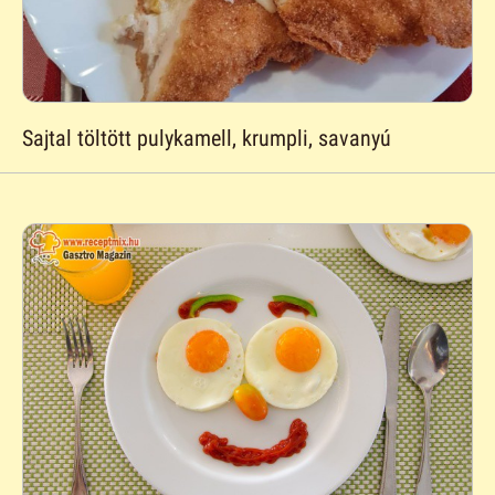
Sajtal töltött pulykamell, krumpli, savanyú