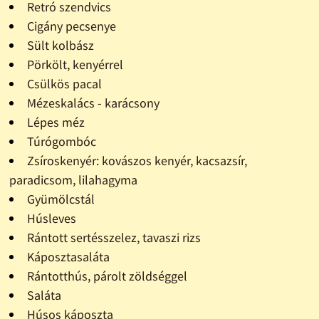
Retró szendvics
Cigány pecsenye
Sült kolbász
Pörkölt, kenyérrel
Csülkös pacal
Mézeskalács - karácsony
Lépes méz
Túrógombóc
Zsíroskenyér: kovászos kenyér, kacsazsír,
paradicsom, lilahagyma
Gyümölcstál
Húsleves
Rántott sertésszelez, tavaszi rizs
Káposztasaláta
Rántotthús, párolt zöldséggel
Saláta
Húsos káposzta