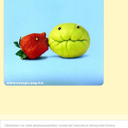
Oldalainkon és mobil alkalmazásainkban cookie-kat használunk felhasználói élmény