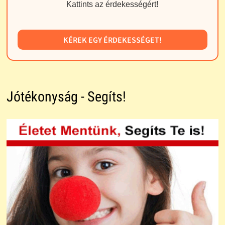
Kattints az érdekességért!
KÉREK EGY ÉRDEKESSÉGET!
Jótékonyság - Segíts!