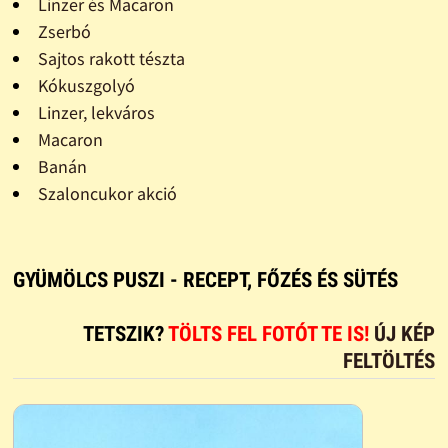
Linzer és Macaron
Zserbó
Sajtos rakott tészta
Kókuszgolyó
Linzer, lekváros
Macaron
Banán
Szaloncukor akció
GYÜMÖLCS PUSZI - RECEPT, FŐZÉS ÉS SÜTÉS
TETSZIK?
TÖLTS FEL FOTÓT TE IS!
ÚJ KÉP
FELTÖLTÉS