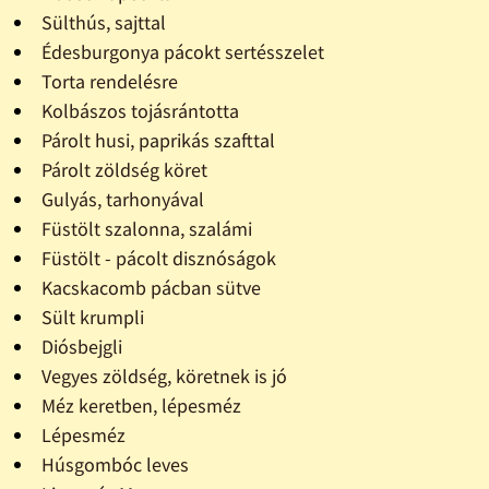
Sülthús, sajttal
Édesburgonya pácokt sertésszelet
Torta rendelésre
Kolbászos tojásrántotta
Párolt husi, paprikás szafttal
Párolt zöldség köret
Gulyás, tarhonyával
Füstölt szalonna, szalámi
Füstölt - pácolt disznóságok
Kacskacomb pácban sütve
Sült krumpli
Diósbejgli
Vegyes zöldség, köretnek is jó
Méz keretben, lépesméz
Lépesméz
Húsgombóc leves