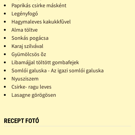
Paprikás csirke másként
Legényfogó
Hagymaleves kakukkfûvel
Alma töltve
Sonkás pogácsa
Karaj szilvával
Gyümölcsös õz
Libamájjal töltött gombafejek
Somlói galuska - Az igazi somlói galuska
Nyusziszem
Csirke- ragu leves
Lasagne görögösen
RECEPT FOTÓ