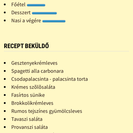
Főétel
Desszert
Nasi a végére
RECEPT BEKÜLDŐ
Gesztenyekrémleves
Spagetti alla carbonara
Csodapalacsinta - palacsinta torta
Krémes szõlõsaláta
Fasírtos sünike
Brokkolikrémleves
Rumos tejszínes gyümölcsleves
Tavaszi saláta
Provanszi saláta