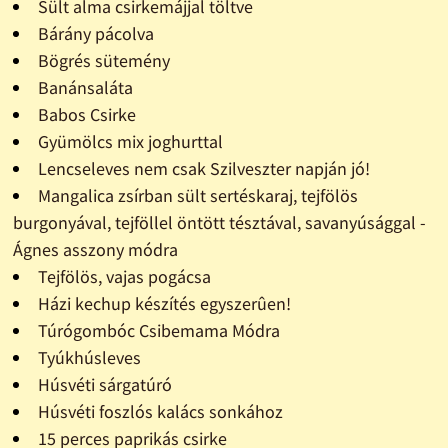
Sült alma csirkemájjal töltve
Bárány pácolva
Bögrés sütemény
Banánsaláta
Babos Csirke
Gyümölcs mix joghurttal
Lencseleves nem csak Szilveszter napján jó!
Mangalica zsírban sült sertéskaraj, tejfölös
burgonyával, tejföllel öntött tésztával, savanyúsággal -
Ágnes asszony módra
Tejfölös, vajas pogácsa
Házi kechup készítés egyszerûen!
Túrógombóc Csibemama Módra
Tyúkhúsleves
Húsvéti sárgatúró
Húsvéti foszlós kalács sonkához
15 perces paprikás csirke