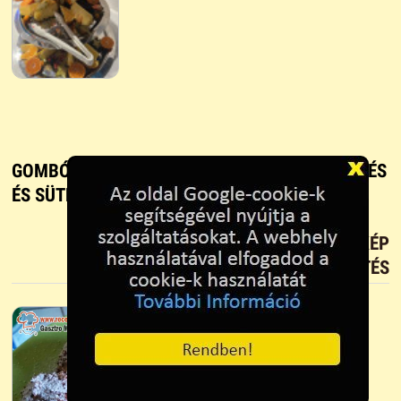
GOMBÓC LEKVÁR TÖLTELÉKKEL - RECEPT, FŐZÉS
ÉS SÜTÉS
TETSZIK?
TÖLTS FEL FOTÓT TE IS!
ÚJ KÉP
FELTÖLTÉS