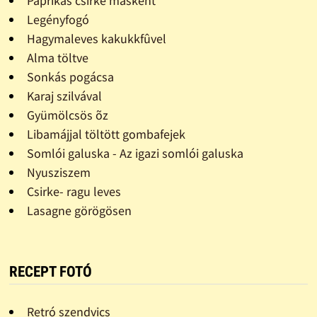
Paprikás csirke másként
Legényfogó
Hagymaleves kakukkfûvel
Alma töltve
Sonkás pogácsa
Karaj szilvával
Gyümölcsös õz
Libamájjal töltött gombafejek
Somlói galuska - Az igazi somlói galuska
Nyusziszem
Csirke- ragu leves
Lasagne görögösen
RECEPT FOTÓ
Retró szendvics