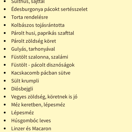
Sülthús, sajttal
Édesburgonya pácokt sertésszelet
Torta rendelésre
Kolbászos tojásrántotta
Párolt husi, paprikás szafttal
Párolt zöldség köret
Gulyás, tarhonyával
Füstölt szalonna, szalámi
Füstölt - pácolt disznóságok
Kacskacomb pácban sütve
Sült krumpli
Diósbejgli
Vegyes zöldség, köretnek is jó
Méz keretben, lépesméz
Lépesméz
Húsgombóc leves
Linzer és Macaron