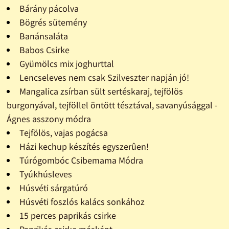
Bárány pácolva
Bögrés sütemény
Banánsaláta
Babos Csirke
Gyümölcs mix joghurttal
Lencseleves nem csak Szilveszter napján jó!
Mangalica zsírban sült sertéskaraj, tejfölös
burgonyával, tejföllel öntött tésztával, savanyúsággal -
Ágnes asszony módra
Tejfölös, vajas pogácsa
Házi kechup készítés egyszerûen!
Túrógombóc Csibemama Módra
Tyúkhúsleves
Húsvéti sárgatúró
Húsvéti foszlós kalács sonkához
15 perces paprikás csirke