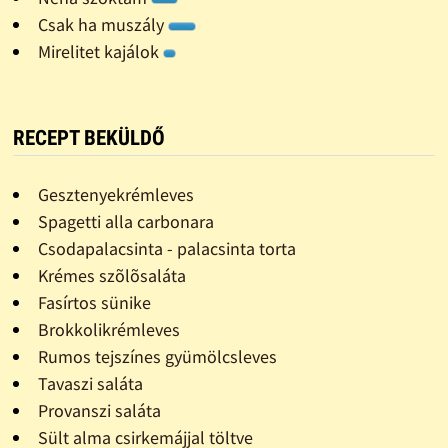
Csak ha muszály
Mirelitet kajálok
RECEPT BEKÜLDŐ
Gesztenyekrémleves
Spagetti alla carbonara
Csodapalacsinta - palacsinta torta
Krémes szõlõsaláta
Fasírtos sünike
Brokkolikrémleves
Rumos tejszínes gyümölcsleves
Tavaszi saláta
Provanszi saláta
Sült alma csirkemájjal töltve