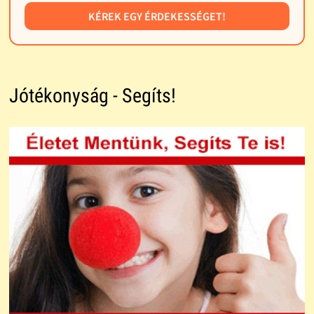
KÉREK EGY ÉRDEKESSÉGET!
Jótékonyság - Segíts!