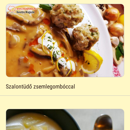
Szalontüdő zsemlegombóccal