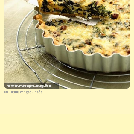
4980
megtekintés