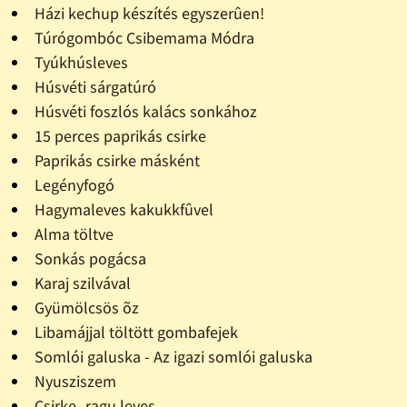
Házi kechup készítés egyszerûen!
Túrógombóc Csibemama Módra
Tyúkhúsleves
Húsvéti sárgatúró
Húsvéti foszlós kalács sonkához
15 perces paprikás csirke
Paprikás csirke másként
Legényfogó
Hagymaleves kakukkfûvel
Alma töltve
Sonkás pogácsa
Karaj szilvával
Gyümölcsös õz
Libamájjal töltött gombafejek
Somlói galuska - Az igazi somlói galuska
Nyusziszem
Csirke- ragu leves