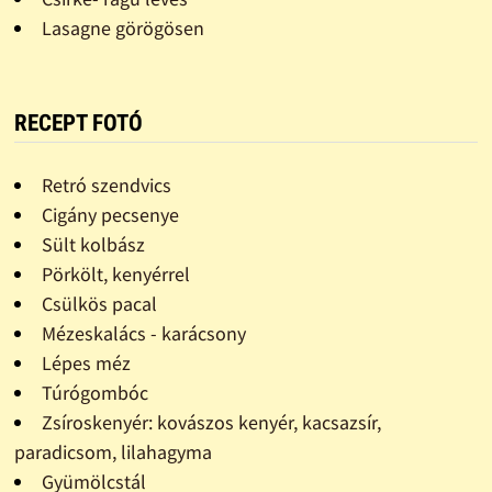
Lasagne görögösen
RECEPT FOTÓ
Retró szendvics
Cigány pecsenye
Sült kolbász
Pörkölt, kenyérrel
Csülkös pacal
Mézeskalács - karácsony
Lépes méz
Túrógombóc
Zsíroskenyér: kovászos kenyér, kacsazsír,
paradicsom, lilahagyma
Gyümölcstál