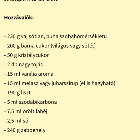
Hozzávalók:
- 230 g vaj sótlan, puha szobahőmérsékletű
- 200 g barna cukor (világos vagy sötét)
- 50 g kristálycukor
- 2 db nagy tojás
- 15 ml vanília aroma
- 15 ml melasz vagy juharszirup (el is hagyható)
- 190 g liszt
- 5 ml szódabikarbóna
- 7,5 ml őrölt fahéj
- 2,5 ml só
- 240 g zabpehely