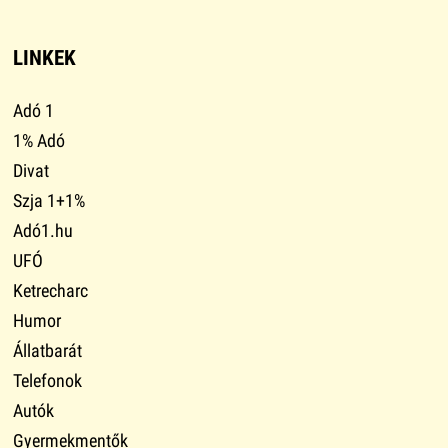
LINKEK
Adó 1
1% Adó
Divat
Szja 1+1%
Adó1.hu
UFÓ
Ketrecharc
Humor
Állatbarát
Telefonok
Autók
Gyermekmentők