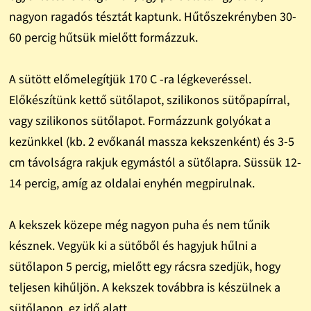
nagyon ragadós tésztát kaptunk. Hűtőszekrényben 30-
60 percig hűtsük mielőtt formázzuk.
A sütött előmelegítjük 170 C -ra légkeveréssel.
Előkészítünk kettő sütőlapot, szilikonos sütőpapírral,
vagy szilikonos sütőlapot. Formázzunk golyókat a
kezünkkel (kb. 2 evőkanál massza kekszenként) és 3-5
cm távolságra rakjuk egymástól a sütőlapra. Süssük 12-
14 percig, amíg az oldalai enyhén megpirulnak.
A kekszek közepe még nagyon puha és nem tűnik
késznek. Vegyük ki a sütőből és hagyjuk hűlni a
sütőlapon 5 percig, mielőtt egy rácsra szedjük, hogy
teljesen kihűljön. A kekszek továbbra is készülnek a
sütőlapon, ez idő alatt.