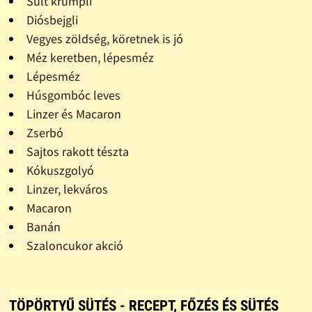
Sült krumpli
Diósbejgli
Vegyes zöldség, köretnek is jó
Méz keretben, lépesméz
Lépesméz
Húsgombóc leves
Linzer és Macaron
Zserbó
Sajtos rakott tészta
Kókuszgolyó
Linzer, lekváros
Macaron
Banán
Szaloncukor akció
TÖPÖRTYŰ SÜTÉS - RECEPT, FŐZÉS ÉS SÜTÉS