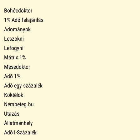
Bohócdoktor
1% Adó felajánlás
Adományok
Leszokni
Lefogyni
Mátrix 1%
Mesedoktor
Adó 1%
Adó egy százalék
Koktélok
Nembeteg.hu
Utazás
Állatmenhely
Adó1-Százalék