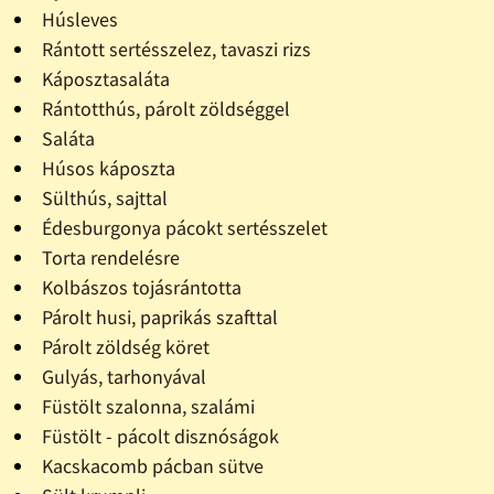
Húsleves
Rántott sertésszelez, tavaszi rizs
Káposztasaláta
Rántotthús, párolt zöldséggel
Saláta
Húsos káposzta
Sülthús, sajttal
Édesburgonya pácokt sertésszelet
Torta rendelésre
Kolbászos tojásrántotta
Párolt husi, paprikás szafttal
Párolt zöldség köret
Gulyás, tarhonyával
Füstölt szalonna, szalámi
Füstölt - pácolt disznóságok
Kacskacomb pácban sütve