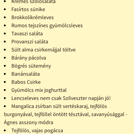
Krémes szõlõsaláta
Fasírtos sünike
Brokkolikrémleves
Rumos tejszínes gyümölcsleves
Tavaszi saláta
Provanszi saláta
Sült alma csirkemájjal töltve
Bárány pácolva
Bögrés sütemény
Banánsaláta
Babos Csirke
Gyümölcs mix joghurttal
Lencseleves nem csak Szilveszter napján jó!
Mangalica zsírban sült sertéskaraj, tejfölös
burgonyával, tejföllel öntött tésztával, savanyúsággal -
Ágnes asszony módra
Tejfölös, vajas pogácsa