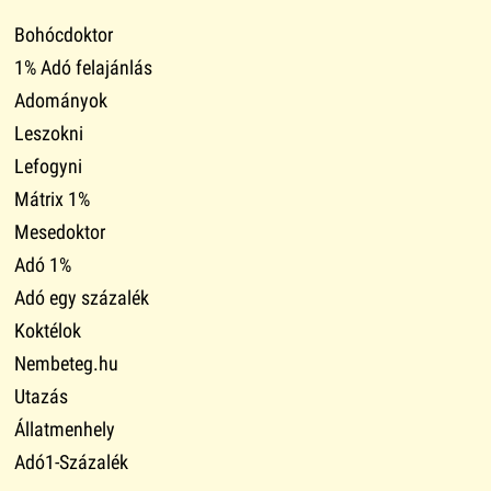
Bohócdoktor
1% Adó felajánlás
Adományok
Leszokni
Lefogyni
Mátrix 1%
Mesedoktor
Adó 1%
Adó egy százalék
Koktélok
Nembeteg.hu
Utazás
Állatmenhely
Adó1-Százalék