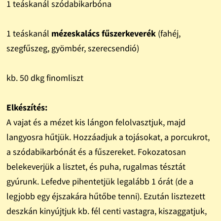
1 teáskanál szódabikarbóna
1 teáskanál
mézeskalács fűszerkeverék
(fahéj,
szegfűszeg, gyömbér, szerecsendió)
kb. 50 dkg finomliszt
Elkészítés:
A vajat és a mézet kis lángon felolvasztjuk, majd
langyosra hűtjük. Hozzáadjuk a tojásokat, a porcukrot,
a szódabikarbónát és a fűszereket. Fokozatosan
belekeverjük a lisztet, és puha, rugalmas tésztát
gyúrunk. Lefedve pihentetjük legalább 1 órát (de a
legjobb egy éjszakára hűtőbe tenni). Ezután lisztezett
deszkán kinyújtjuk kb. fél centi vastagra, kiszaggatjuk,