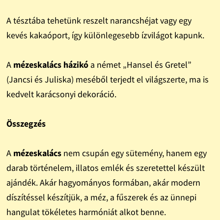
A tésztába tehetünk reszelt narancshéjat vagy egy
kevés kakaóport, így különlegesebb ízvilágot kapunk.
A
mézeskalács házikó
a német „Hansel és Gretel”
(Jancsi és Juliska) meséből terjedt el világszerte, ma is
kedvelt karácsonyi dekoráció.
Összegzés
A
mézeskalács
nem csupán egy sütemény, hanem egy
darab történelem, illatos emlék és szeretettel készült
ajándék. Akár hagyományos formában, akár modern
díszítéssel készítjük, a méz, a fűszerek és az ünnepi
hangulat tökéletes harmóniát alkot benne.