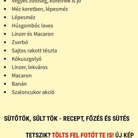
Vegyes zöldség, köretnek is jó
Méz keretben, lépesméz
Lépesméz
Húsgombóc leves
Linzer és Macaron
Zserbó
Sajtos rakott tészta
Kókuszgolyó
Linzer, lekváros
Macaron
Banán
Szaloncukor akció
SÜTŐTÖK, SŰLT TÖK - RECEPT, FŐZÉS ÉS SÜTÉS
TETSZIK?
TÖLTS FEL FOTÓT TE IS!
ÚJ KÉP