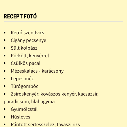
RECEPT FOTÓ
Retró szendvics
Cigány pecsenye
Sült kolbász
Pörkölt, kenyérrel
Csülkös pacal
Mézeskalács - karácsony
Lépes méz
Túrógombóc
Zsíroskenyér: kovászos kenyér, kacsazsír,
paradicsom, lilahagyma
Gyümölcstál
Húsleves
Rántott sertésszelez, tavaszi rizs