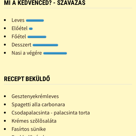
MI A KEDVENCED? - SZAVAZÁS
Leves
Előétel
Főétel
Desszert
Nasi a végére
RECEPT BEKÜLDŐ
Gesztenyekrémleves
Spagetti alla carbonara
Csodapalacsinta - palacsinta torta
Krémes szõlõsaláta
Fasírtos sünike