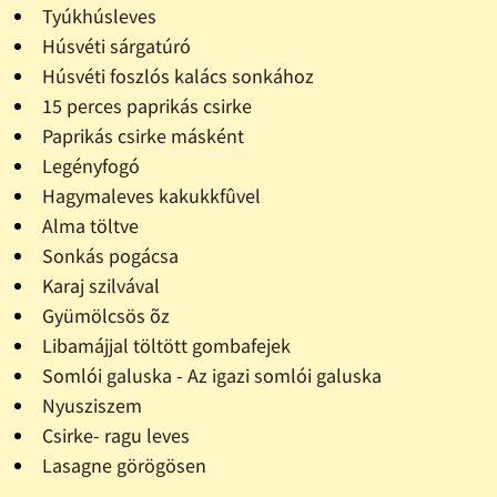
Tyúkhúsleves
Húsvéti sárgatúró
Húsvéti foszlós kalács sonkához
15 perces paprikás csirke
Paprikás csirke másként
Legényfogó
Hagymaleves kakukkfûvel
Alma töltve
Sonkás pogácsa
Karaj szilvával
Gyümölcsös õz
Libamájjal töltött gombafejek
Somlói galuska - Az igazi somlói galuska
Nyusziszem
Csirke- ragu leves
Lasagne görögösen