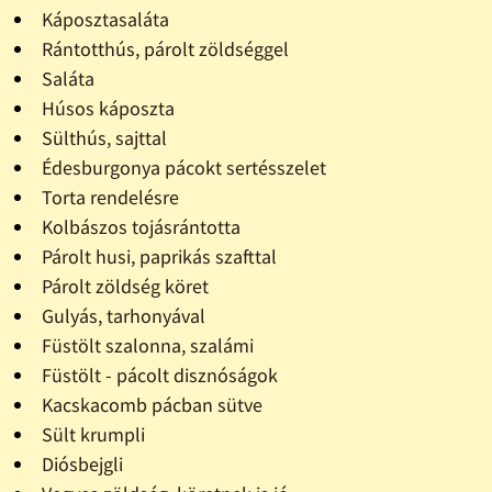
Káposztasaláta
Rántotthús, párolt zöldséggel
Saláta
Húsos káposzta
Sülthús, sajttal
Édesburgonya pácokt sertésszelet
Torta rendelésre
Kolbászos tojásrántotta
Párolt husi, paprikás szafttal
Párolt zöldség köret
Gulyás, tarhonyával
Füstölt szalonna, szalámi
Füstölt - pácolt disznóságok
Kacskacomb pácban sütve
Sült krumpli
Diósbejgli