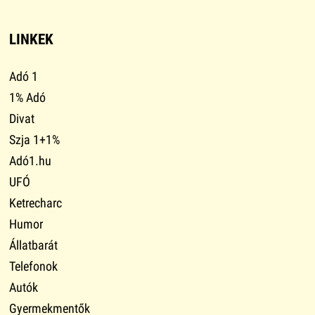
LINKEK
Adó 1
1% Adó
Divat
Szja 1+1%
Adó1.hu
UFÓ
Ketrecharc
Humor
Állatbarát
Telefonok
Autók
Gyermekmentők