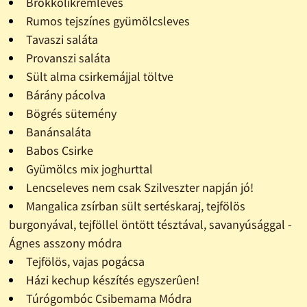
Brokkolikrémleves
Rumos tejszínes gyümölcsleves
Tavaszi saláta
Provanszi saláta
Sült alma csirkemájjal töltve
Bárány pácolva
Bögrés sütemény
Banánsaláta
Babos Csirke
Gyümölcs mix joghurttal
Lencseleves nem csak Szilveszter napján jó!
Mangalica zsírban sült sertéskaraj, tejfölös
burgonyával, tejföllel öntött tésztával, savanyúsággal -
Ágnes asszony módra
Tejfölös, vajas pogácsa
Házi kechup készítés egyszerûen!
Túrógombóc Csibemama Módra