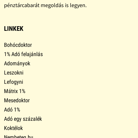
pénztárcabarát megoldás is legyen.
LINKEK
Bohócdoktor
1% Adó felajánlás
Adományok
Leszokni
Lefogyni
Mátrix 1%
Mesedoktor
Adó 1%
Adó egy százalék
Koktélok
Nembeteg.hu