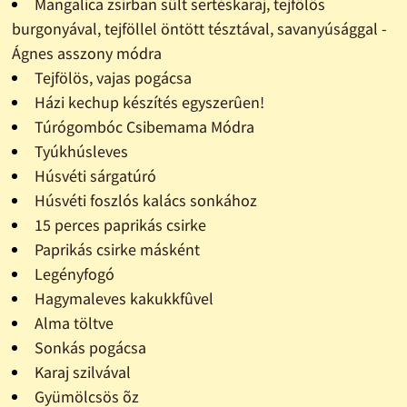
Mangalica zsírban sült sertéskaraj, tejfölös
burgonyával, tejföllel öntött tésztával, savanyúsággal -
Ágnes asszony módra
Tejfölös, vajas pogácsa
Házi kechup készítés egyszerûen!
Túrógombóc Csibemama Módra
Tyúkhúsleves
Húsvéti sárgatúró
Húsvéti foszlós kalács sonkához
15 perces paprikás csirke
Paprikás csirke másként
Legényfogó
Hagymaleves kakukkfûvel
Alma töltve
Sonkás pogácsa
Karaj szilvával
Gyümölcsös õz