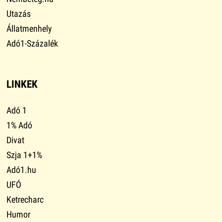
Utazás
Állatmenhely
Adó1-Százalék
LINKEK
Adó 1
1% Adó
Divat
Szja 1+1%
Adó1.hu
UFÓ
Ketrecharc
Humor