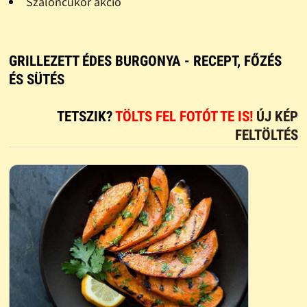
Szaloncukor akció
GRILLEZETT ÉDES BURGONYA - RECEPT, FŐZÉS
ÉS SÜTÉS
TETSZIK?
TÖLTS FEL FOTÓT TE IS!
ÚJ KÉP
FELTÖLTÉS