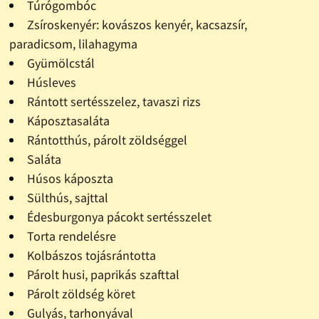
Túrógombóc
Zsíroskenyér: kovászos kenyér, kacsazsír,
paradicsom, lilahagyma
Gyümölcstál
Húsleves
Rántott sertésszelez, tavaszi rizs
Káposztasaláta
Rántotthús, párolt zöldséggel
Saláta
Húsos káposzta
Sülthús, sajttal
Édesburgonya pácokt sertésszelet
Torta rendelésre
Kolbászos tojásrántotta
Párolt husi, paprikás szafttal
Párolt zöldség köret
Gulyás, tarhonyával