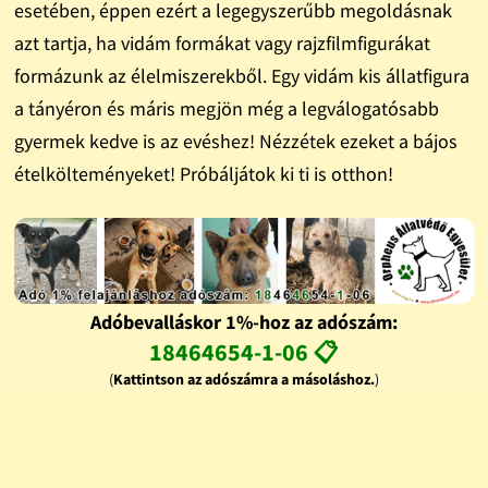
esetében, éppen ezért a legegyszerűbb megoldásnak
azt tartja, ha vidám formákat vagy rajzfilmfigurákat
formázunk az élelmiszerekből. Egy vidám kis állatfigura
a tányéron és máris megjön még a legválogatósabb
gyermek kedve is az evéshez! Nézzétek ezeket a bájos
ételkölteményeket! Próbáljátok ki ti is otthon!
Adóbevalláskor 1%-hoz az adószám:
18464654-1-06 📋
(
Kattintson az adószámra a másoláshoz.
)