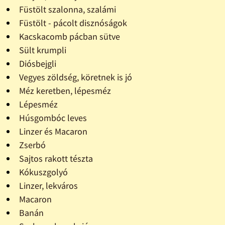
Füstölt szalonna, szalámi
Füstölt - pácolt disznóságok
Kacskacomb pácban sütve
Sült krumpli
Diósbejgli
Vegyes zöldség, köretnek is jó
Méz keretben, lépesméz
Lépesméz
Húsgombóc leves
Linzer és Macaron
Zserbó
Sajtos rakott tészta
Kókuszgolyó
Linzer, lekváros
Macaron
Banán