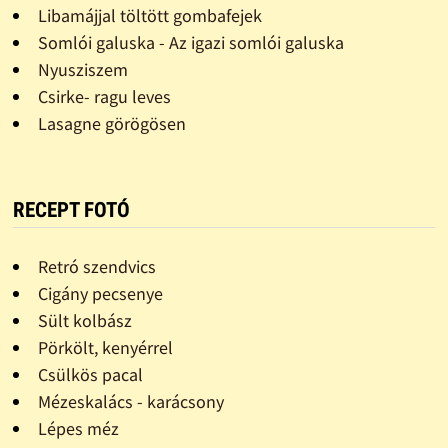
Libamájjal töltött gombafejek
Somlói galuska - Az igazi somlói galuska
Nyusziszem
Csirke- ragu leves
Lasagne görögösen
RECEPT FOTÓ
Retró szendvics
Cigány pecsenye
Sült kolbász
Pörkölt, kenyérrel
Csülkös pacal
Mézeskalács - karácsony
Lépes méz