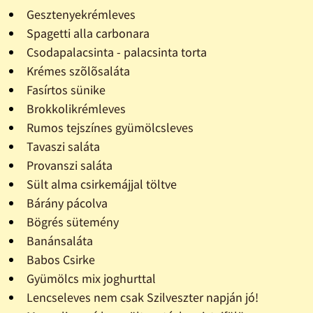
Gesztenyekrémleves
Spagetti alla carbonara
Csodapalacsinta - palacsinta torta
Krémes szõlõsaláta
Fasírtos sünike
Brokkolikrémleves
Rumos tejszínes gyümölcsleves
Tavaszi saláta
Provanszi saláta
Sült alma csirkemájjal töltve
Bárány pácolva
Bögrés sütemény
Banánsaláta
Babos Csirke
Gyümölcs mix joghurttal
Lencseleves nem csak Szilveszter napján jó!