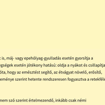
t is, máj- vagy epehólyag-gyulladás esetén gyorsítja a
gségek esetén jótékony hatású: oldja a nyákot és csillapítja
ta, hogy az emésztést segítő, az étvágyat növelő, erősítő,
eménye szerint hetente rendszeresen fogyasztva a retekfél
 nem szó szerint értelmezendő, inkább csak némi