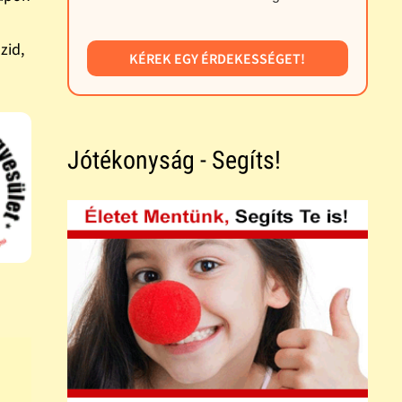
zid,
KÉREK EGY ÉRDEKESSÉGET!
Jótékonyság - Segíts!