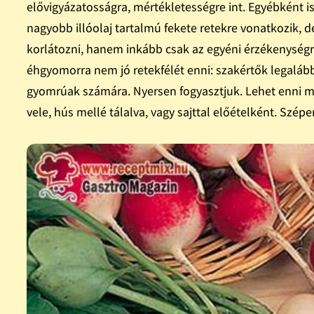
elővigyázatosságra, mértékletességre int. Egyébként 
nagyobb illóolaj tartalmú fekete retekre vonatkozik,
korlátozni, hanem inkább csak az egyéni érzékenységre
éhgyomorra nem jó retekfélét enni: szakértők legaláb
gyomrúak számára. Nyersen fogyasztjuk. Lehet enni m
vele, hús mellé tálalva, vagy sajttal előételként. Szépen