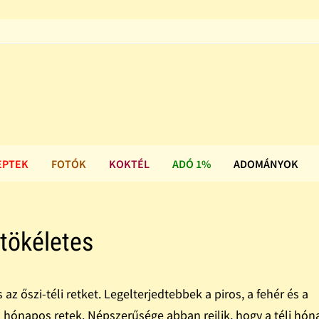
EPTEK
FOTÓK
KOKTÉL
ADÓ 1%
ADOMÁNYOK
 tökéletes
az őszi-téli retket. Legelterjedtebbek a piros, a fehér és a
a hónapos retek. Népszerűsége abban rejlik, hogy a téli hó