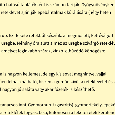
tó hatású táplálékként is számon tartják. Gyógynövénykén
t reteklevet ajánlják epebántalmak kúrálására (négy héten
rup. Ezt fekete retekből készítik: a megmosott, kettévágott
regbe. Néhány óra alatt a méz az üregbe szivárgó reteklé
p, amelyet leginkább száraz, kínzó, elhúzódó köhögésre
is nagyon kellemes, de egy kis sóval meghintve, vajjal
űen felhasználható, hiszen a gumón kívül a reteklevelet és 
ől nagyon jó saláta vagy akár főzelék is készíthető.
nácsos inni. Gyomorhurut (gastritis), gyomorfekély, epekő
a retekfélék fogyasztása, különösen a fekete retek kerülen