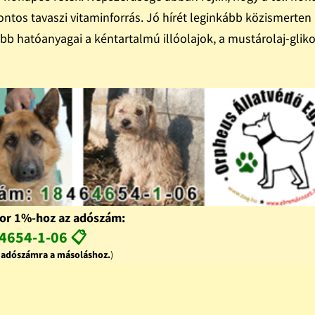
ontos tavaszi vitaminforrás. Jó hírét leginkább közismerten
b hatóanyagai a kéntartalmú illóolajok, a mustárolaj-gliko
or 1%-hoz az adószám:
4654-1-06 📋
z adószámra a másoláshoz.
)