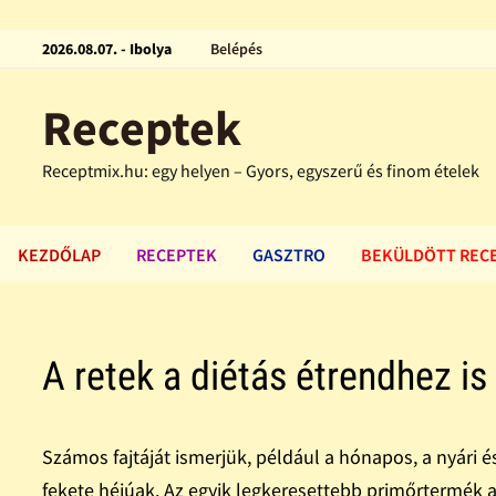
2026.08.07. - Ibolya
Belépés
Receptek
Receptmix.hu: egy helyen – Gyors, egyszerű és finom ételek
KEZDŐLAP
RECEPTEK
GASZTRO
BEKÜLDÖTT REC
A retek a diétás étrendhez is
Számos fajtáját ismerjük, például a hónapos, a nyári és 
fekete héjúak. Az egyik legkeresettebb primőrtermék 