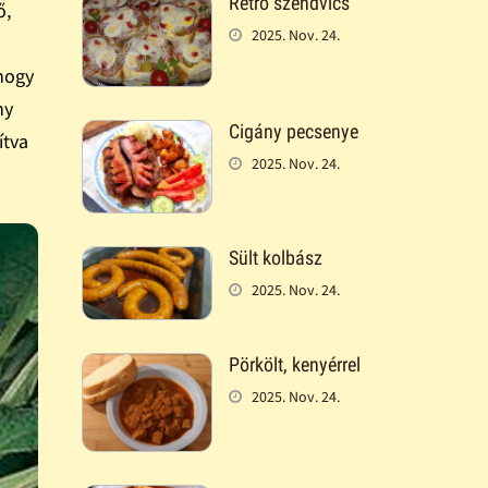
Retró szendvics
ő,
2025. Nov. 24.
 hogy
ny
Cigány pecsenye
ítva
2025. Nov. 24.
Sült kolbász
2025. Nov. 24.
Pörkölt, kenyérrel
2025. Nov. 24.