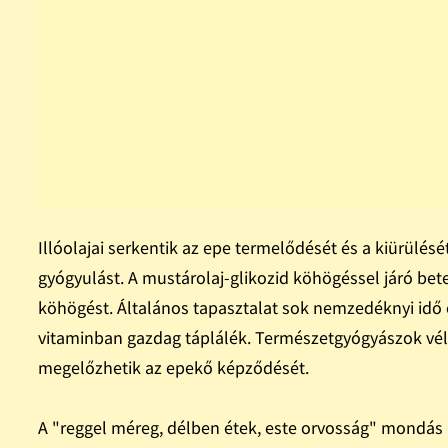
Illóolajai serkentik az epe termelődését és a kiürülésé
gyógyulást. A mustárolaj-glikozid köhögéssel járó bete
köhögést. Általános tapasztalat sok nemzedéknyi idő ó
vitaminban gazdag táplálék. Természetgyógyászok vél
megelőzhetik az epekő képződését.
A "reggel méreg, délben étek, este orvosság" mondás