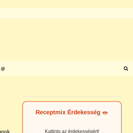
@
Receptmix Érdekesség 🥗
napok
Kattints az érdekességért!