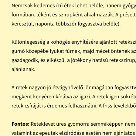
Nemcsak kellemes ízű étek lehet belőle, hanem gyógyí
formában, léként és szirupként alkalmazzák. A présel
keresztül, naponta többször fogyasztva belőle).
Különlegesség a köhögés enyhítésére ajánlott retekszi
gumó közepébe lyukat fúrnak, majd mézet öntenek az ü
gazdagodik, és elkészül a jótékony hatású reteksziru
ajánlanak.
A retek nagyon jó étvágynövelő, önmagában fogyasztva 
megkent kenyéren kínálva az igazi. A retek igen sokrét
retek csíráját is érdemes felhasználni. A friss levelekb
Fontos:
Reteklevet üres gyomorra semmiképpen nem ta
valamint az epeutak elzáródása esetén nem ajánlatos 