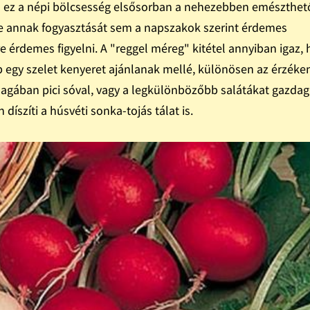
is ez a népi bölcsesség elsősorban a nehezebben emészthet
 de annak fogyasztását sem a napszakok szerint érdemes
 érdemes figyelni. A "reggel méreg" kitétel annyiban igaz,
b egy szelet kenyeret ajánlanak mellé, különösen az érzéke
agában pici sóval, vagy a legkülönbözőbb salátákat gazdag
 díszíti a húsvéti sonka-tojás tálat is.