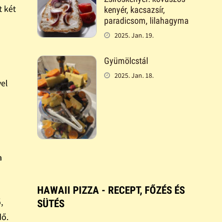
t két
kenyér, kacsazsír,
paradicsom, lilahagyma
2025. Jan. 19.
Gyümölcstál
2025. Jan. 18.
vel
a
HAWAII PIZZA - RECEPT, FŐZÉS ÉS
,
SÜTÉS
dő.