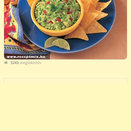
5243
megtekintés