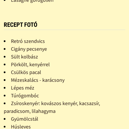
RECEPT FOTÓ
Retró szendvics
Cigány pecsenye
Sült kolbász
Pörkölt, kenyérrel
Csülkös pacal
Mézeskalács - karácsony
Lépes méz
Túrógombóc
Zsíroskenyér: kovászos kenyér, kacsazsír,
paradicsom, lilahagyma
Gyümölcstál
Húsleves