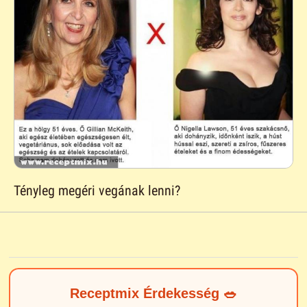
Tényleg megéri vegának lenni?
Receptmix Érdekesség 🥗