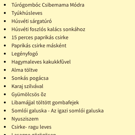
Túrógombóc Csibemama Módra
Tyúkhúsleves
Húsvéti sárgatúró
Húsvéti foszlós kalács sonkához
15 perces paprikás csirke
Paprikás csirke másként
Legényfogó
Hagymaleves kakukkfûvel
Alma töltve
Sonkás pogácsa
Karaj szilvával
Gyümölcsös õz
Libamájjal töltött gombafejek
Somlói galuska - Az igazi somlói galuska
Nyusziszem
Csirke- ragu leves
Lasagne görögösen