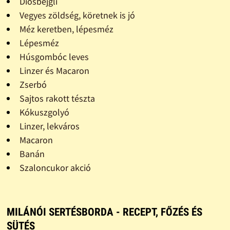
Diósbejgli
Vegyes zöldség, köretnek is jó
Méz keretben, lépesméz
Lépesméz
Húsgombóc leves
Linzer és Macaron
Zserbó
Sajtos rakott tészta
Kókuszgolyó
Linzer, lekváros
Macaron
Banán
Szaloncukor akció
MILÁNÓI SERTÉSBORDA - RECEPT, FŐZÉS ÉS
SÜTÉS