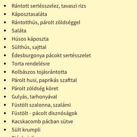
Rántott sertésszelez, tavaszi rizs
Káposztasaláta
Rántotthús, párolt zöldséggel
Saláta
Húsos káposzta
Sülthús, sajttal
Édesburgonya pácokt sertésszelet
Torta rendelésre
Kolbászos tojásrántotta
Párolt husi, paprikás szafttal
Párolt zöldség köret
Gulyás, tarhonyával
Füstölt szalonna, szalámi
Füstölt - pácolt disznóságok
Kacskacomb pácban sütve
Sült krumpli