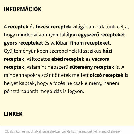
INFORMÁCIÓK
A
receptek
és
főzési receptek
világában oldalunk célja,
hogy mindenki könnyen találjon
egyszerű recepteket
,
gyors recepteket
és valóban
finom recepteket
.
Gyűjteményünkben szerepelnek klasszikus
házi
receptek
, változatos
ebéd receptek
és
vacsora
receptek
, valamint népszerű
sütemény receptek
is. A
mindennapokra szánt ötletek mellett
olcsó receptek
is
helyet kaptak, hogy a főzés ne csak élmény, hanem
pénztárcabarát megoldás is legyen.
LINKEK
Bohócdoktor
Oldalainkon és mobil alkalmazásainkban cookie-kat használunk felhasználói élmény