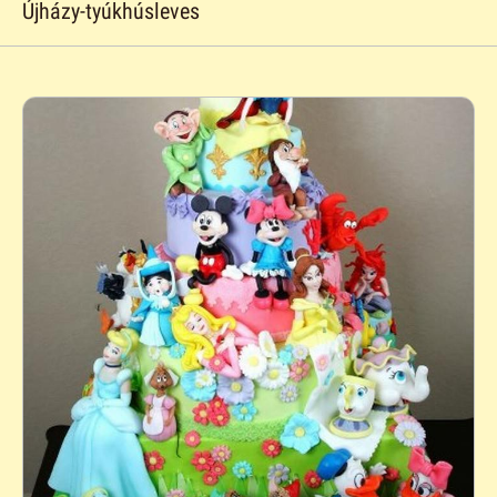
Újházy-tyúkhúsleves