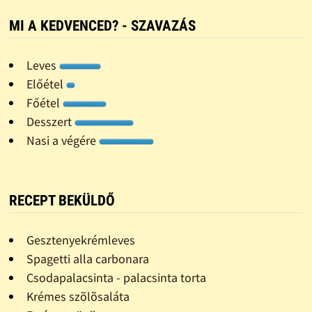
MI A KEDVENCED? - SZAVAZÁS
Leves
Előétel
Főétel
Desszert
Nasi a végére
RECEPT BEKÜLDŐ
Gesztenyekrémleves
Spagetti alla carbonara
Csodapalacsinta - palacsinta torta
Krémes szõlõsaláta