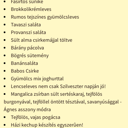
Fasírtos sünike
Brokkolikrémleves
Rumos tejszínes gyümölcsleves
Tavaszi saláta
Provanszi saláta
Sült alma csirkemájjal töltve
Bárány pácolva
Bögrés sütemény
Banánsaláta
Babos Csirke
Gyümölcs mix joghurttal
Lencseleves nem csak Szilveszter napján jó!
Mangalica zsírban sült sertéskaraj, tejfölös
burgonyával, tejföllel öntött tésztával, savanyúsággal -
Ágnes asszony módra
Tejfölös, vajas pogácsa
Házi kechup készítés egyszerûen!