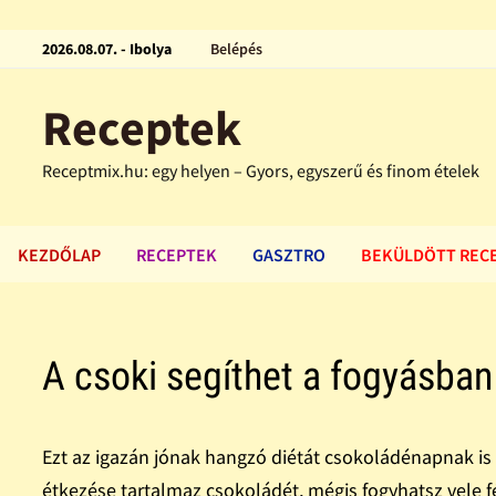
2026.08.07. - Ibolya
Belépés
Receptek
Receptmix.hu: egy helyen – Gyors, egyszerű és finom ételek
KEZDŐLAP
RECEPTEK
GASZTRO
BEKÜLDÖTT REC
A csoki segíthet a fogyásban
Ezt az igazán jónak hangzó diétát csokoládénapnak i
étkezése tartalmaz csokoládét, mégis fogyhatsz vele fé