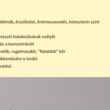
oblémák, érszűkület, érelmeszesedés, koleszterin szint
resszió kialakulásának esélyét
t és a koncentrációt
esebb, rugalmasabb, "fiatalabb" bőr
ökkentésére is kiváló
 hatású