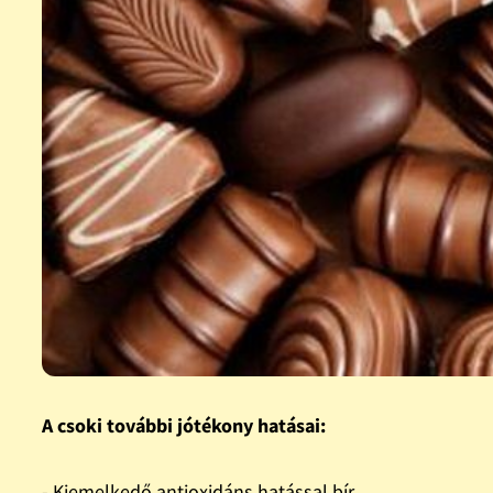
A csoki további jótékony hatásai:
- Kiemelkedő antioxidáns hatással bír