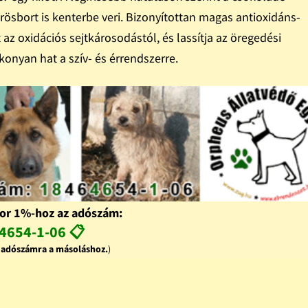
rösbort is kenterbe veri. Bizonyítottan magas antioxidáns-
az oxidációs sejtkárosodástól, és lassítja az öregedési
onyan hat a szív- és érrendszerre.
or 1%-hoz az adószám:
4654-1-06 📋
z adószámra a másoláshoz.
)