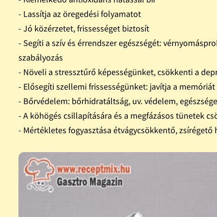
- Lassítja az öregedési folyamatot
- Jó közérzetet, frissességet biztosít
- Segíti a szív és érrendszer egészségét: vérnyomáspr
szabályozás
- Növeli a stressztűrő képességünket, csökkenti a dep
- Elősegíti szellemi frissességünket: javítja a memóriá
- Bőrvédelem: bőrhidratáltság, uv. védelem, egészség
- A köhögés csillapítására és a megfázásos tünetek cs
- Mértékletes fogyasztása étvágycsökkentő, zsírégető