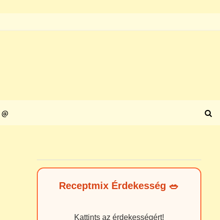
@
Receptmix Érdekesség 🥗
Kattints az érdekességért!