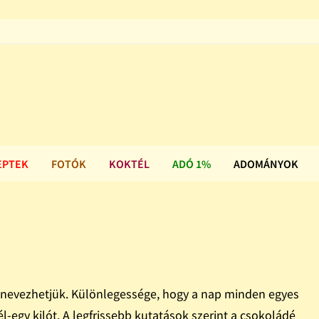
EPTEK
FOTÓK
KOKTÉL
ADÓ 1%
ADOMÁNYOK
s nevezhetjük. Különlegessége, hogy a nap minden egyes
l-egy kilót. A legfrissebb kutatások szerint a csokoládé