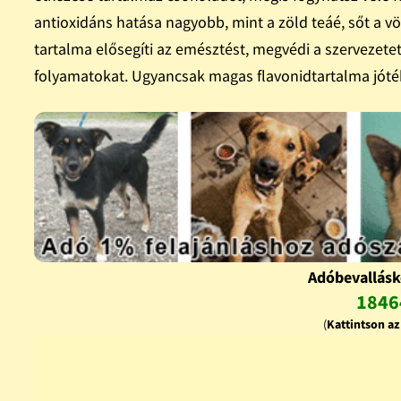
antioxidáns hatása nagyobb, mint a zöld teáé, sőt a vö
tartalma elősegíti az emésztést, megvédi a szervezetet 
folyamatokat. Ugyancsak magas flavonidtartalma jóték
Adóbevallásk
1846
(
Kattintson a