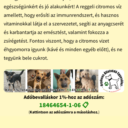
egészségünkért és jó alakunkért! A reggeli citromos víz
amellett, hogy erősíti az immunrendszert, és hasznos
vitaminokkal látja el a szervezetet, segíti az anyagcserét
és karbantartja az emésztést, valamint fokozza a
zsírégetést. Fontos viszont, hogy a citromos vizet
éhgyomorra igyunk (kávé és minden egyéb előtt), és ne
tegyünk bele cukrot.
Adóbevalláskor 1%-hoz az adószám:
18464654-1-06 📋
(
Kattintson az adószámra a másoláshoz.
)