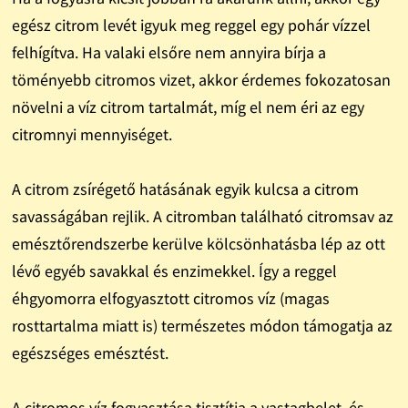
egész citrom levét igyuk meg reggel egy pohár vízzel
felhígítva. Ha valaki elsőre nem annyira bírja a
töményebb citromos vizet, akkor érdemes fokozatosan
növelni a víz citrom tartalmát, míg el nem éri az egy
citromnyi mennyiséget.
A citrom zsírégető hatásának egyik kulcsa a citrom
savasságában rejlik. A citromban található citromsav az
emésztőrendszerbe kerülve kölcsönhatásba lép az ott
lévő egyéb savakkal és enzimekkel. Így a reggel
éhgyomorra elfogyasztott citromos víz (magas
rosttartalma miatt is) természetes módon támogatja az
egészséges emésztést.
A citromos víz fogyasztása tisztítja a vastagbelet, és