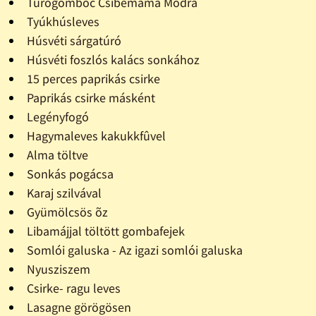
Túrógombóc Csibemama Módra
Tyúkhúsleves
Húsvéti sárgatúró
Húsvéti foszlós kalács sonkához
15 perces paprikás csirke
Paprikás csirke másként
Legényfogó
Hagymaleves kakukkfûvel
Alma töltve
Sonkás pogácsa
Karaj szilvával
Gyümölcsös õz
Libamájjal töltött gombafejek
Somlói galuska - Az igazi somlói galuska
Nyusziszem
Csirke- ragu leves
Lasagne görögösen