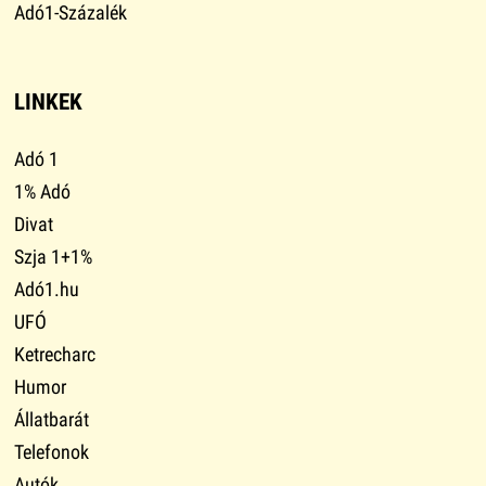
Adó1-Százalék
LINKEK
Adó 1
1% Adó
Divat
Szja 1+1%
Adó1.hu
UFÓ
Ketrecharc
Humor
Állatbarát
Telefonok
Autók