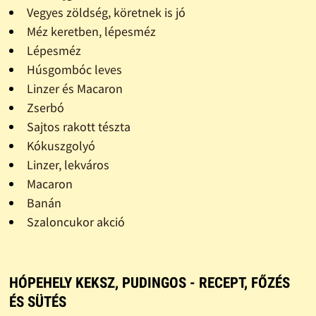
Vegyes zöldség, köretnek is jó
Méz keretben, lépesméz
Lépesméz
Húsgombóc leves
Linzer és Macaron
Zserbó
Sajtos rakott tészta
Kókuszgolyó
Linzer, lekváros
Macaron
Banán
Szaloncukor akció
HÓPEHELY KEKSZ, PUDINGOS - RECEPT, FŐZÉS
ÉS SÜTÉS