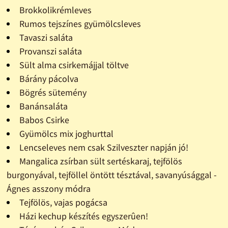
Brokkolikrémleves
Rumos tejszínes gyümölcsleves
Tavaszi saláta
Provanszi saláta
Sült alma csirkemájjal töltve
Bárány pácolva
Bögrés sütemény
Banánsaláta
Babos Csirke
Gyümölcs mix joghurttal
Lencseleves nem csak Szilveszter napján jó!
Mangalica zsírban sült sertéskaraj, tejfölös
burgonyával, tejföllel öntött tésztával, savanyúsággal -
Ágnes asszony módra
Tejfölös, vajas pogácsa
Házi kechup készítés egyszerûen!