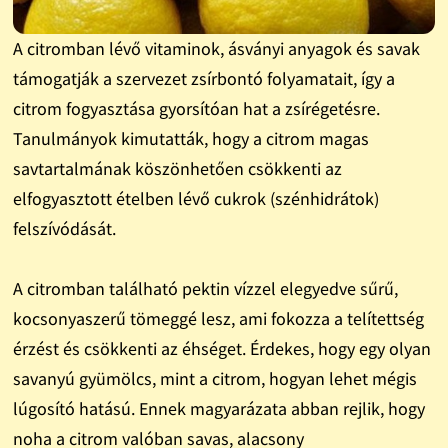
A citromban lévő vitaminok, ásványi anyagok és savak
támogatják a szervezet zsírbontó folyamatait, így a
citrom fogyasztása gyorsítóan hat a zsírégetésre.
Tanulmányok kimutatták, hogy a citrom magas
savtartalmának köszönhetően csökkenti az
elfogyasztott ételben lévő cukrok (szénhidrátok)
felszívódását.
A citromban található pektin vízzel elegyedve sűrű,
kocsonyaszerű tömeggé lesz, ami fokozza a telítettség
érzést és csökkenti az éhséget. Érdekes, hogy egy olyan
savanyú gyümölcs, mint a citrom, hogyan lehet mégis
lúgosító hatású. Ennek magyarázata abban rejlik, hogy
noha a citrom valóban savas, alacsony