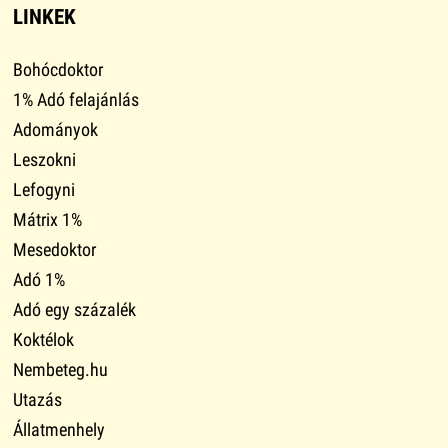
LINKEK
Bohócdoktor
1% Adó felajánlás
Adományok
Leszokni
Lefogyni
Mátrix 1%
Mesedoktor
Adó 1%
Adó egy százalék
Koktélok
Nembeteg.hu
Utazás
Állatmenhely