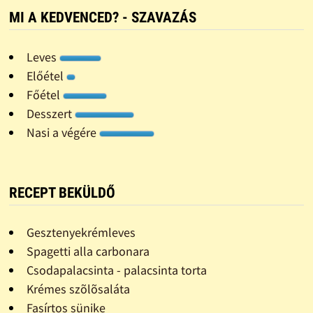
MI A KEDVENCED? - SZAVAZÁS
Leves
Előétel
Főétel
Desszert
Nasi a végére
RECEPT BEKÜLDŐ
Gesztenyekrémleves
Spagetti alla carbonara
Csodapalacsinta - palacsinta torta
Krémes szõlõsaláta
Fasírtos sünike