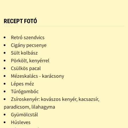
RECEPT FOTÓ
Retró szendvics
Cigány pecsenye
Sült kolbász
Pörkölt, kenyérrel
Csülkös pacal
Mézeskalács - karácsony
Lépes méz
Túrógombóc
Zsíroskenyér: kovászos kenyér, kacsazsír,
paradicsom, lilahagyma
Gyümölcstál
Húsleves