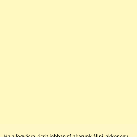
Ha a fogyásra kicsit jobban rá akarunk állni, akkor egy