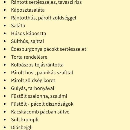
Rántott sertésszelez, tavaszi rizs
Káposztasaláta
Rántotthús, párolt zöldséggel
Saláta
Húsos káposzta
Sülthús, sajttal
Édesburgonya pácokt sertésszelet
Torta rendelésre
Kolbászos tojásrántotta
Párolt husi, paprikás szafttal
Párolt zöldség köret
Gulyás, tarhonyával
Füstölt szalonna, szalámi
Füstölt - pácolt disznóságok
Kacskacomb pácban sütve
Sült krumpli
Diósbejgli