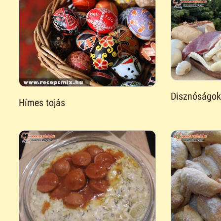
Disznóságok
Hímes tojás