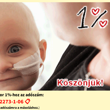
or 1%-hoz az adószám:
2273-1-06 📋
z adószámra a másoláshoz.
)