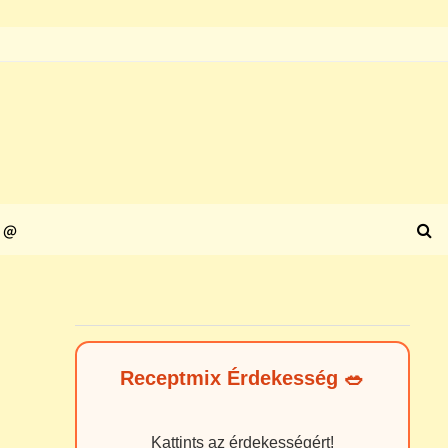
@
Receptmix Érdekesség 🥗
Kattints az érdekességért!