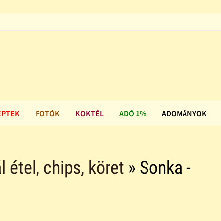
EPTEK
FOTÓK
KOKTÉL
ADÓ 1%
ADOMÁNYOK
l étel, chips, köret
» Sonka -