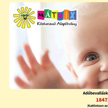
Adóbevallásk
1847
(
Kattintson a