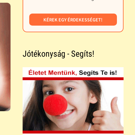
KÉREK EGY ÉRDEKESSÉGET!
Jótékonyság - Segíts!