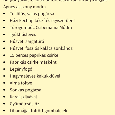
Ágnes asszony módra
Tejfölös, vajas pogácsa
Házi kechup készítés egyszerûen!
Túrógombóc Csibemama Módra
Tyúkhúsleves
Húsvéti sárgatúró
Húsvéti foszlós kalács sonkához
15 perces paprikás csirke
Paprikás csirke másként
Legényfogó
Hagymaleves kakukkfûvel
Alma töltve
Sonkás pogácsa
Karaj szilvával
Gyümölcsös õz
Libamájjal töltött gombafejek