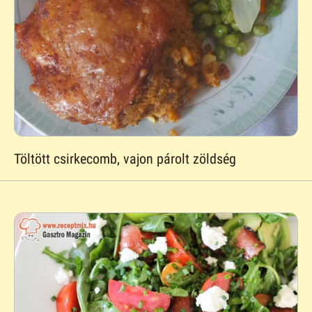
Töltött csirkecomb, vajon párolt zöldség