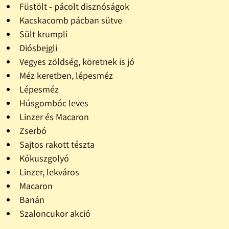
Füstölt - pácolt disznóságok
Kacskacomb pácban sütve
Sült krumpli
Diósbejgli
Vegyes zöldség, köretnek is jó
Méz keretben, lépesméz
Lépesméz
Húsgombóc leves
Linzer és Macaron
Zserbó
Sajtos rakott tészta
Kókuszgolyó
Linzer, lekváros
Macaron
Banán
Szaloncukor akció