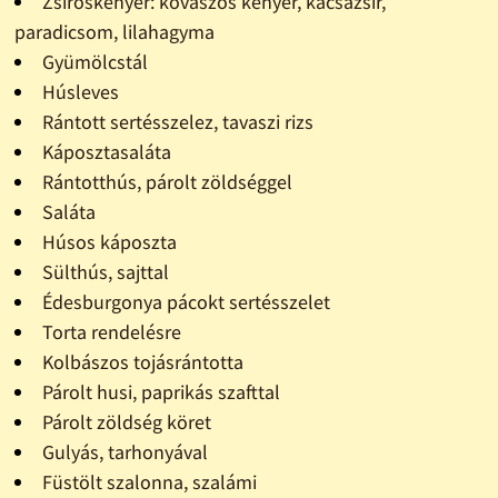
Zsíroskenyér: kovászos kenyér, kacsazsír,
paradicsom, lilahagyma
Gyümölcstál
Húsleves
Rántott sertésszelez, tavaszi rizs
Káposztasaláta
Rántotthús, párolt zöldséggel
Saláta
Húsos káposzta
Sülthús, sajttal
Édesburgonya pácokt sertésszelet
Torta rendelésre
Kolbászos tojásrántotta
Párolt husi, paprikás szafttal
Párolt zöldség köret
Gulyás, tarhonyával
Füstölt szalonna, szalámi