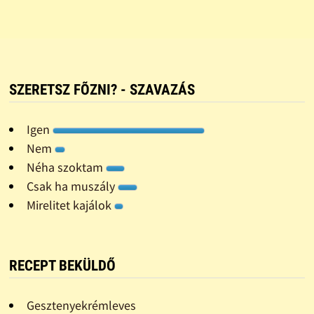
SZERETSZ FÕZNI? - SZAVAZÁS
Igen
Nem
Néha szoktam
Csak ha muszály
Mirelitet kajálok
RECEPT BEKÜLDŐ
Gesztenyekrémleves