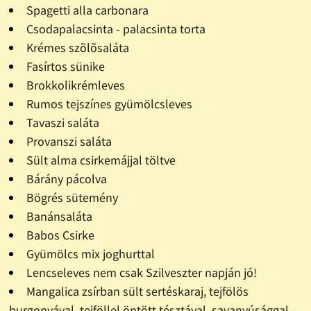
Spagetti alla carbonara
Csodapalacsinta - palacsinta torta
Krémes szõlõsaláta
Fasírtos sünike
Brokkolikrémleves
Rumos tejszínes gyümölcsleves
Tavaszi saláta
Provanszi saláta
Sült alma csirkemájjal töltve
Bárány pácolva
Bögrés sütemény
Banánsaláta
Babos Csirke
Gyümölcs mix joghurttal
Lencseleves nem csak Szilveszter napján jó!
Mangalica zsírban sült sertéskaraj, tejfölös
burgonyával, tejföllel öntött tésztával, savanyúsággal -