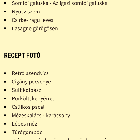
Somlói galuska - Az igazi somlói galuska
Nyusziszem
Csirke- ragu leves
Lasagne görögösen
RECEPT FOTÓ
Retró szendvics
Cigány pecsenye
Sült kolbász
Pörkölt, kenyérrel
Csülkös pacal
Mézeskalács - karácsony
Lépes méz
Túrógombóc