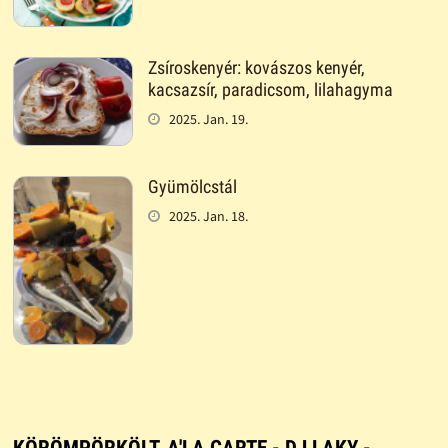
Zsíroskenyér: kovászos kenyér,
kacsazsír, paradicsom, lilahagyma
2025. Jan. 19.
Gyümölcstál
2025. Jan. 18.
KÖRÖMPÖRKÖLT, A'LA CARTE - DJ LAKY -