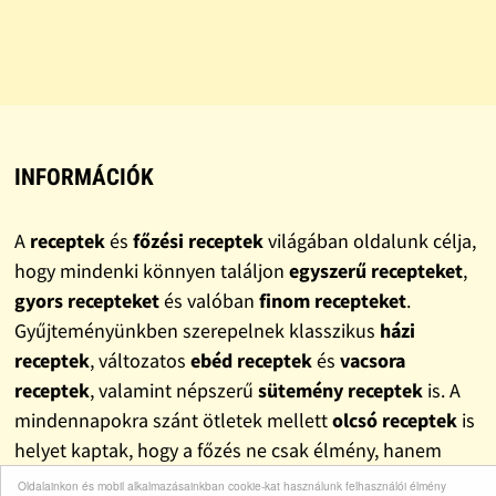
INFORMÁCIÓK
A
receptek
és
főzési receptek
világában oldalunk célja,
hogy mindenki könnyen találjon
egyszerű recepteket
,
gyors recepteket
és valóban
finom recepteket
.
Gyűjteményünkben szerepelnek klasszikus
házi
receptek
, változatos
ebéd receptek
és
vacsora
receptek
, valamint népszerű
sütemény receptek
is. A
mindennapokra szánt ötletek mellett
olcsó receptek
is
helyet kaptak, hogy a főzés ne csak élmény, hanem
pénztárcabarát megoldás is legyen.
Oldalainkon és mobil alkalmazásainkban cookie-kat használunk felhasználói élmény