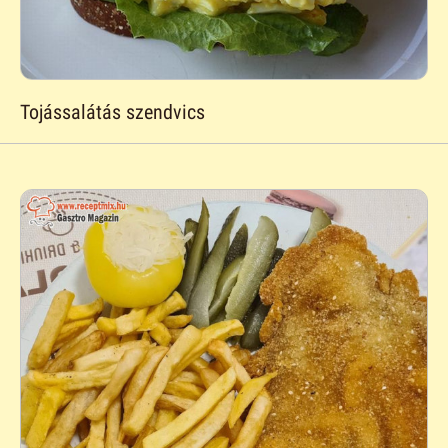
Tojássalátás szendvics