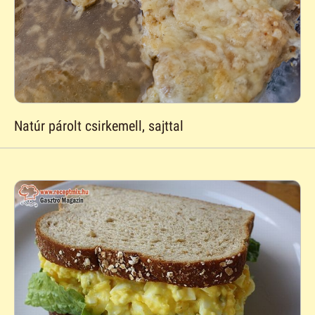
Natúr párolt csirkemell, sajttal