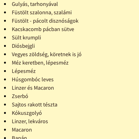
Gulyás, tarhonyával
Füstölt szalonna, szalámi
Füstölt - pácolt disznóságok
Kacskacomb pácban sütve
Sült krumpli
Diósbejgli
Vegyes zöldség, köretnek is jó
Méz keretben, lépesméz
Lépesméz
Húsgombóc leves
Linzer és Macaron
Zserbó
Sajtos rakott tészta
Kókuszgolyó
Linzer, lekváros
Macaron
Banán