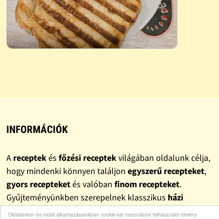
INFORMÁCIÓK
A
receptek
és
főzési receptek
világában oldalunk célja,
hogy mindenki könnyen találjon
egyszerű recepteket
,
gyors recepteket
és valóban
finom recepteket
.
Gyűjteményünkben szerepelnek klasszikus
házi
receptek
, változatos
ebéd receptek
és
vacsora
Oldalainkon és mobil alkalmazásainkban cookie-kat használunk felhasználói élmény