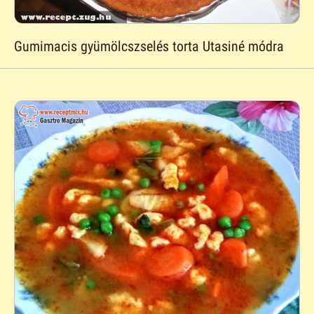
Gumimacis gyümölcszselés torta Utasiné módra