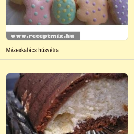
Mézeskalács húsvétra