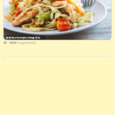
4804
megtekintés