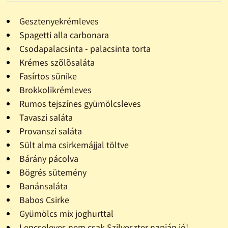
Gesztenyekrémleves
Spagetti alla carbonara
Csodapalacsinta - palacsinta torta
Krémes szõlõsaláta
Fasírtos sünike
Brokkolikrémleves
Rumos tejszínes gyümölcsleves
Tavaszi saláta
Provanszi saláta
Sült alma csirkemájjal töltve
Bárány pácolva
Bögrés sütemény
Banánsaláta
Babos Csirke
Gyümölcs mix joghurttal
Lencseleves nem csak Szilveszter napján jó!