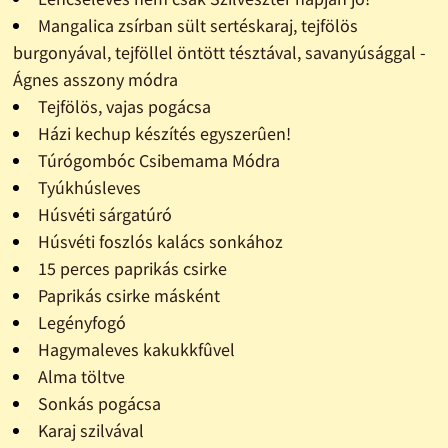
Mangalica zsírban sült sertéskaraj, tejfölös
burgonyával, tejföllel öntött tésztával, savanyúsággal -
Ágnes asszony módra
Tejfölös, vajas pogácsa
Házi kechup készítés egyszerûen!
Túrógombóc Csibemama Módra
Tyúkhúsleves
Húsvéti sárgatúró
Húsvéti foszlós kalács sonkához
15 perces paprikás csirke
Paprikás csirke másként
Legényfogó
Hagymaleves kakukkfûvel
Alma töltve
Sonkás pogácsa
Karaj szilvával