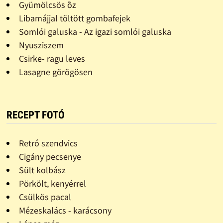
Gyümölcsös õz
Libamájjal töltött gombafejek
Somlói galuska - Az igazi somlói galuska
Nyusziszem
Csirke- ragu leves
Lasagne görögösen
RECEPT FOTÓ
Retró szendvics
Cigány pecsenye
Sült kolbász
Pörkölt, kenyérrel
Csülkös pacal
Mézeskalács - karácsony