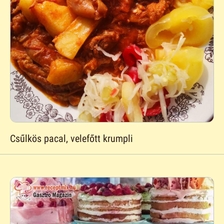
Csűlkös pacal, velefőtt krumpli