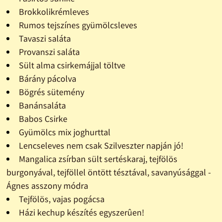
Brokkolikrémleves
Rumos tejszínes gyümölcsleves
Tavaszi saláta
Provanszi saláta
Sült alma csirkemájjal töltve
Bárány pácolva
Bögrés sütemény
Banánsaláta
Babos Csirke
Gyümölcs mix joghurttal
Lencseleves nem csak Szilveszter napján jó!
Mangalica zsírban sült sertéskaraj, tejfölös
burgonyával, tejföllel öntött tésztával, savanyúsággal -
Ágnes asszony módra
Tejfölös, vajas pogácsa
Házi kechup készítés egyszerûen!