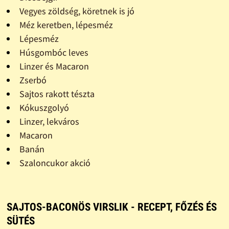
Vegyes zöldség, köretnek is jó
Méz keretben, lépesméz
Lépesméz
Húsgombóc leves
Linzer és Macaron
Zserbó
Sajtos rakott tészta
Kókuszgolyó
Linzer, lekváros
Macaron
Banán
Szaloncukor akció
SAJTOS-BACONÖS VIRSLIK - RECEPT, FŐZÉS ÉS
SÜTÉS