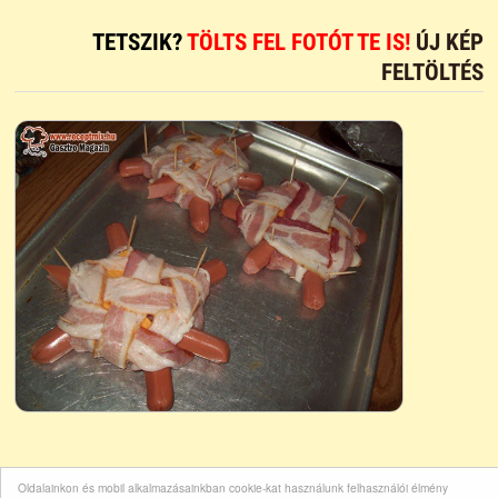
TETSZIK?
TÖLTS FEL FOTÓT TE IS!
ÚJ KÉP
FELTÖLTÉS
Oldalainkon és mobil alkalmazásainkban cookie-kat használunk felhasználói élmény