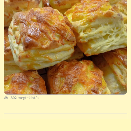
802
megtekintés