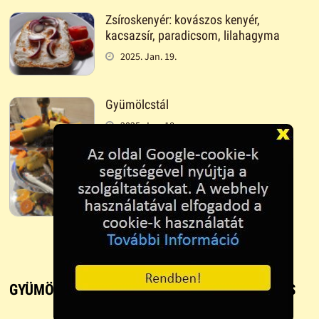
Zsíroskenyér: kovászos kenyér,
kacsazsír, paradicsom, lilahagyma
2025. Jan. 19.
Gyümölcstál
2025. Jan. 18.
GYÜMÖLCS SALÁTA - RECEPT, FŐZÉS ÉS SÜTÉS