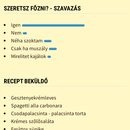
SZERETSZ FÕZNI? - SZAVAZÁS
Igen
Nem
Néha szoktam
Csak ha muszály
Mirelitet kajálok
RECEPT BEKÜLDŐ
Gesztenyekrémleves
Spagetti alla carbonara
Csodapalacsinta - palacsinta torta
Krémes szõlõsaláta
Fasírtos sünike