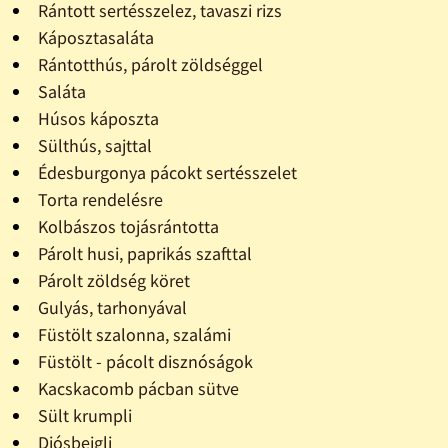
Rántott sertésszelez, tavaszi rizs
Káposztasaláta
Rántotthús, párolt zöldséggel
Saláta
Húsos káposzta
Sülthús, sajttal
Édesburgonya pácokt sertésszelet
Torta rendelésre
Kolbászos tojásrántotta
Párolt husi, paprikás szafttal
Párolt zöldség köret
Gulyás, tarhonyával
Füstölt szalonna, szalámi
Füstölt - pácolt disznóságok
Kacskacomb pácban sütve
Sült krumpli
Diósbejgli