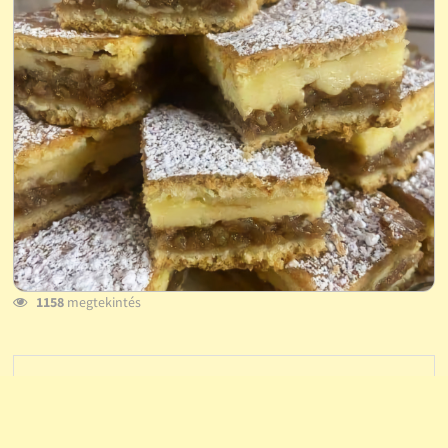
1158
megtekintés