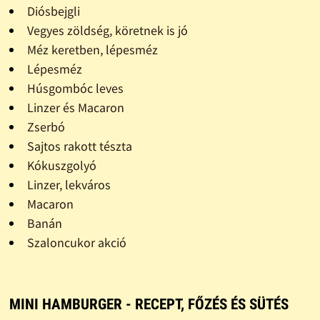
Diósbejgli
Vegyes zöldség, köretnek is jó
Méz keretben, lépesméz
Lépesméz
Húsgombóc leves
Linzer és Macaron
Zserbó
Sajtos rakott tészta
Kókuszgolyó
Linzer, lekváros
Macaron
Banán
Szaloncukor akció
MINI HAMBURGER - RECEPT, FŐZÉS ÉS SÜTÉS