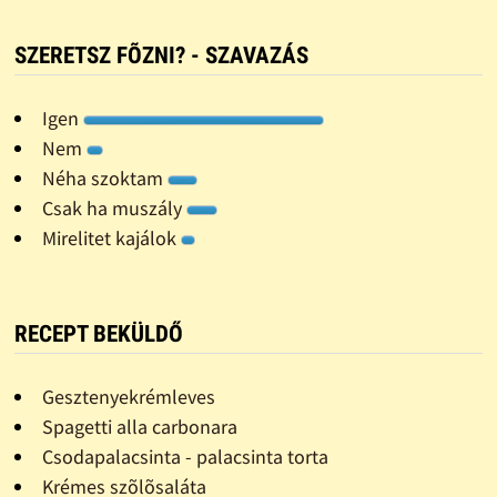
SZERETSZ FÕZNI? - SZAVAZÁS
Igen
Nem
Néha szoktam
Csak ha muszály
Mirelitet kajálok
RECEPT BEKÜLDŐ
Gesztenyekrémleves
Spagetti alla carbonara
Csodapalacsinta - palacsinta torta
Krémes szõlõsaláta