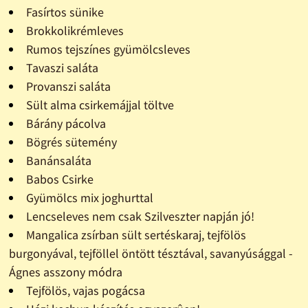
Fasírtos sünike
Brokkolikrémleves
Rumos tejszínes gyümölcsleves
Tavaszi saláta
Provanszi saláta
Sült alma csirkemájjal töltve
Bárány pácolva
Bögrés sütemény
Banánsaláta
Babos Csirke
Gyümölcs mix joghurttal
Lencseleves nem csak Szilveszter napján jó!
Mangalica zsírban sült sertéskaraj, tejfölös
burgonyával, tejföllel öntött tésztával, savanyúsággal -
Ágnes asszony módra
Tejfölös, vajas pogácsa