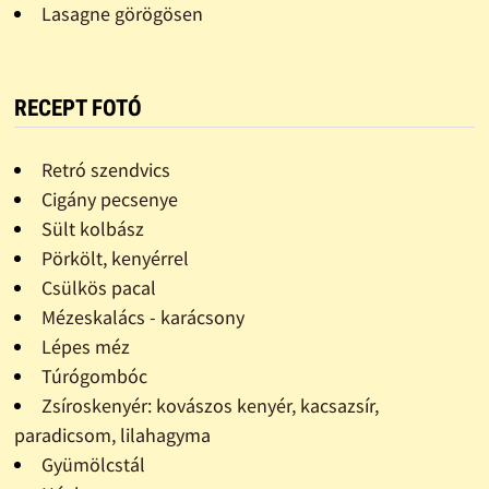
Lasagne görögösen
RECEPT FOTÓ
Retró szendvics
Cigány pecsenye
Sült kolbász
Pörkölt, kenyérrel
Csülkös pacal
Mézeskalács - karácsony
Lépes méz
Túrógombóc
Zsíroskenyér: kovászos kenyér, kacsazsír,
paradicsom, lilahagyma
Gyümölcstál