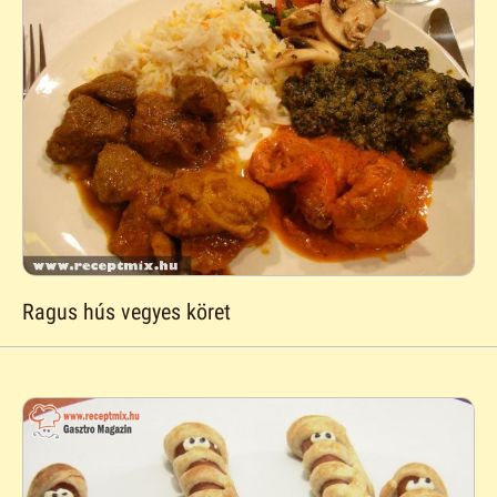
Ragus hús vegyes köret