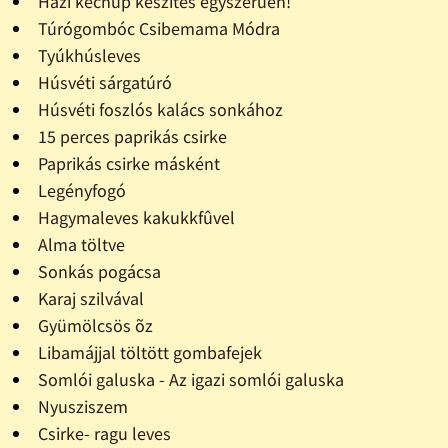
Házi kechup készítés egyszerûen!
Túrógombóc Csibemama Módra
Tyúkhúsleves
Húsvéti sárgatúró
Húsvéti foszlós kalács sonkához
15 perces paprikás csirke
Paprikás csirke másként
Legényfogó
Hagymaleves kakukkfûvel
Alma töltve
Sonkás pogácsa
Karaj szilvával
Gyümölcsös õz
Libamájjal töltött gombafejek
Somlói galuska - Az igazi somlói galuska
Nyusziszem
Csirke- ragu leves