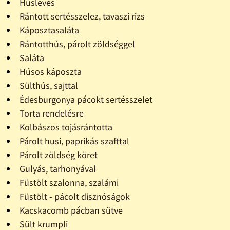
Húsleves
Rántott sertésszelez, tavaszi rizs
Káposztasaláta
Rántotthús, párolt zöldséggel
Saláta
Húsos káposzta
Sülthús, sajttal
Édesburgonya pácokt sertésszelet
Torta rendelésre
Kolbászos tojásrántotta
Párolt husi, paprikás szafttal
Párolt zöldség köret
Gulyás, tarhonyával
Füstölt szalonna, szalámi
Füstölt - pácolt disznóságok
Kacskacomb pácban sütve
Sült krumpli