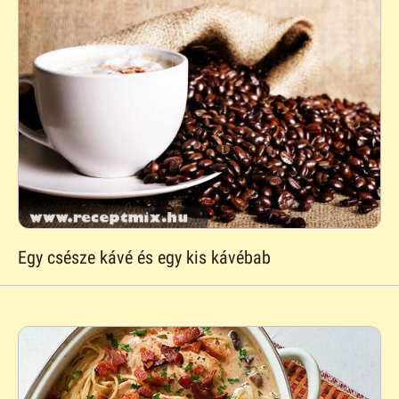
Egy csésze kávé és egy kis kávébab