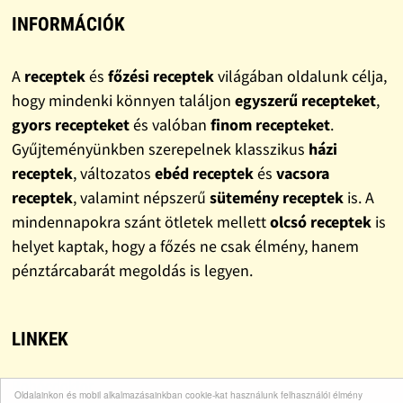
INFORMÁCIÓK
A
receptek
és
főzési receptek
világában oldalunk célja,
hogy mindenki könnyen találjon
egyszerű recepteket
,
gyors recepteket
és valóban
finom recepteket
.
Gyűjteményünkben szerepelnek klasszikus
házi
receptek
, változatos
ebéd receptek
és
vacsora
receptek
, valamint népszerű
sütemény receptek
is. A
mindennapokra szánt ötletek mellett
olcsó receptek
is
helyet kaptak, hogy a főzés ne csak élmény, hanem
pénztárcabarát megoldás is legyen.
LINKEK
Bohócdoktor
Oldalainkon és mobil alkalmazásainkban cookie-kat használunk felhasználói élmény