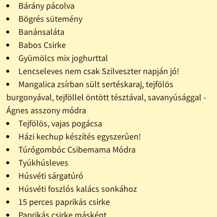
Bárány pácolva
Bögrés sütemény
Banánsaláta
Babos Csirke
Gyümölcs mix joghurttal
Lencseleves nem csak Szilveszter napján jó!
Mangalica zsírban sült sertéskaraj, tejfölös
burgonyával, tejföllel öntött tésztával, savanyúsággal -
Ágnes asszony módra
Tejfölös, vajas pogácsa
Házi kechup készítés egyszerûen!
Túrógombóc Csibemama Módra
Tyúkhúsleves
Húsvéti sárgatúró
Húsvéti foszlós kalács sonkához
15 perces paprikás csirke
Paprikás csirke másként