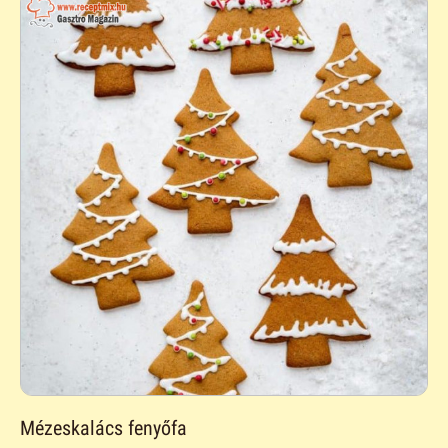
Mézeskalács fenyőfa