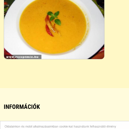
INFORMÁCIÓK
A
receptek
és
főzési receptek
világában oldalunk célja,
Oldalainkon és mobil alkalmazásainkban cookie-kat használunk felhasználói élmény