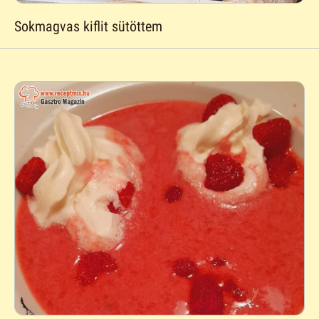
Sokmagvas kiflit sütöttem