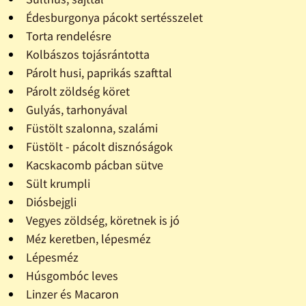
Édesburgonya pácokt sertésszelet
Torta rendelésre
Kolbászos tojásrántotta
Párolt husi, paprikás szafttal
Párolt zöldség köret
Gulyás, tarhonyával
Füstölt szalonna, szalámi
Füstölt - pácolt disznóságok
Kacskacomb pácban sütve
Sült krumpli
Diósbejgli
Vegyes zöldség, köretnek is jó
Méz keretben, lépesméz
Lépesméz
Húsgombóc leves
Linzer és Macaron