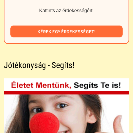
Kattints az érdekességért!
KÉREK EGY ÉRDEKESSÉGET!
Jótékonyság - Segíts!