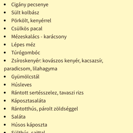
Cigány pecsenye
Sült kolbász
Pörkölt, kenyérrel
Csülkös pacal
Mézeskalács - karácsony
Lépes méz
Túrógombóc
Zsíroskenyér: kovászos kenyér, kacsazsír,
paradicsom, lilahagyma
Gyümölcstál
Húsleves
Rántott sertésszelez, tavaszi rizs
Káposztasaláta
Rántotthús, párolt zöldséggel
Saláta
Húsos káposzta
Sülthús, sajttal