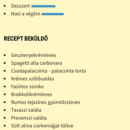
Desszert
Nasi a végére
RECEPT BEKÜLDŐ
Gesztenyekrémleves
Spagetti alla carbonara
Csodapalacsinta - palacsinta torta
Krémes szõlõsaláta
Fasírtos sünike
Brokkolikrémleves
Rumos tejszínes gyümölcsleves
Tavaszi saláta
Provanszi saláta
Sült alma csirkemájjal töltve