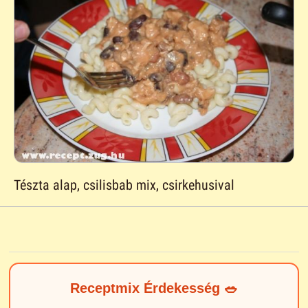
Tészta alap, csilisbab mix, csirkehusival
Receptmix Érdekesség 🥗