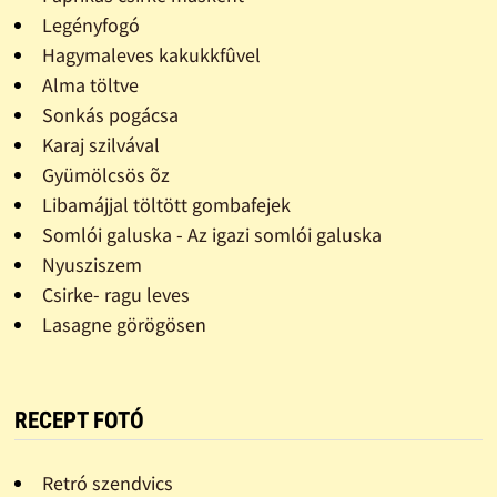
Legényfogó
Hagymaleves kakukkfûvel
Alma töltve
Sonkás pogácsa
Karaj szilvával
Gyümölcsös õz
Libamájjal töltött gombafejek
Somlói galuska - Az igazi somlói galuska
Nyusziszem
Csirke- ragu leves
Lasagne görögösen
RECEPT FOTÓ
Retró szendvics