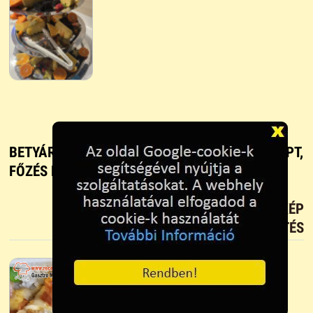
BETYÁROS TÖLTÖTT SZELET, RIZI - BIZI - RECEPT,
FŐZÉS ÉS SÜTÉS
TETSZIK?
TÖLTS FEL FOTÓT TE IS!
ÚJ KÉP
FELTÖLTÉS