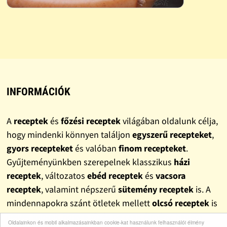
INFORMÁCIÓK
A
receptek
és
főzési receptek
világában oldalunk célja,
hogy mindenki könnyen találjon
egyszerű recepteket
,
gyors recepteket
és valóban
finom recepteket
.
Gyűjteményünkben szerepelnek klasszikus
házi
receptek
, változatos
ebéd receptek
és
vacsora
receptek
, valamint népszerű
sütemény receptek
is. A
mindennapokra szánt ötletek mellett
olcsó receptek
is
helyet kaptak, hogy a főzés ne csak élmény, hanem
Oldalainkon és mobil alkalmazásainkban cookie-kat használunk felhasználói élmény