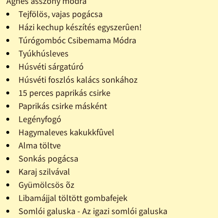
Ágnes asszony módra
Tejfölös, vajas pogácsa
Házi kechup készítés egyszerûen!
Túrógombóc Csibemama Módra
Tyúkhúsleves
Húsvéti sárgatúró
Húsvéti foszlós kalács sonkához
15 perces paprikás csirke
Paprikás csirke másként
Legényfogó
Hagymaleves kakukkfûvel
Alma töltve
Sonkás pogácsa
Karaj szilvával
Gyümölcsös õz
Libamájjal töltött gombafejek
Somlói galuska - Az igazi somlói galuska