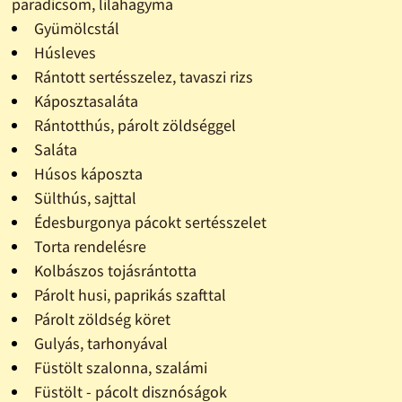
paradicsom, lilahagyma
Gyümölcstál
Húsleves
Rántott sertésszelez, tavaszi rizs
Káposztasaláta
Rántotthús, párolt zöldséggel
Saláta
Húsos káposzta
Sülthús, sajttal
Édesburgonya pácokt sertésszelet
Torta rendelésre
Kolbászos tojásrántotta
Párolt husi, paprikás szafttal
Párolt zöldség köret
Gulyás, tarhonyával
Füstölt szalonna, szalámi
Füstölt - pácolt disznóságok