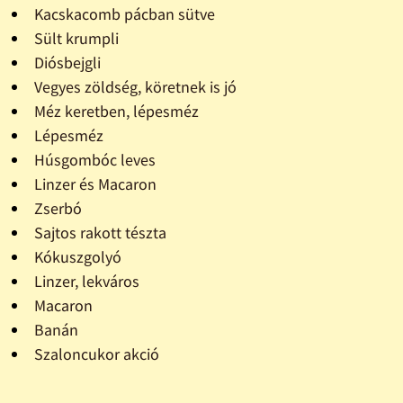
Kacskacomb pácban sütve
Sült krumpli
Diósbejgli
Vegyes zöldség, köretnek is jó
Méz keretben, lépesméz
Lépesméz
Húsgombóc leves
Linzer és Macaron
Zserbó
Sajtos rakott tészta
Kókuszgolyó
Linzer, lekváros
Macaron
Banán
Szaloncukor akció