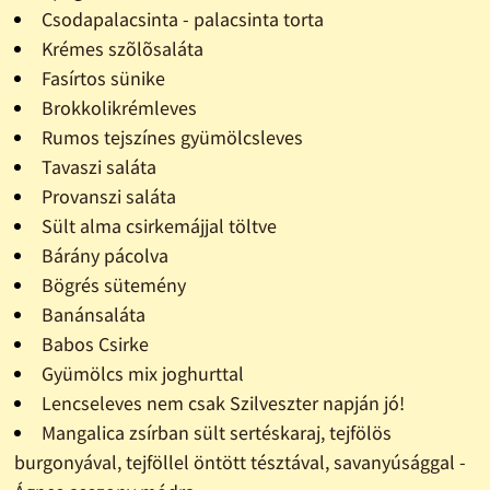
Csodapalacsinta - palacsinta torta
Krémes szõlõsaláta
Fasírtos sünike
Brokkolikrémleves
Rumos tejszínes gyümölcsleves
Tavaszi saláta
Provanszi saláta
Sült alma csirkemájjal töltve
Bárány pácolva
Bögrés sütemény
Banánsaláta
Babos Csirke
Gyümölcs mix joghurttal
Lencseleves nem csak Szilveszter napján jó!
Mangalica zsírban sült sertéskaraj, tejfölös
burgonyával, tejföllel öntött tésztával, savanyúsággal -