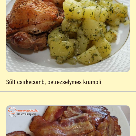
Sűlt csirkecomb, petrezselymes krumpli