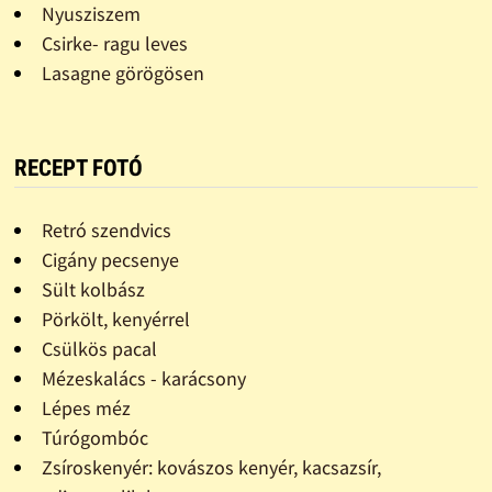
Nyusziszem
Csirke- ragu leves
Lasagne görögösen
RECEPT FOTÓ
Retró szendvics
Cigány pecsenye
Sült kolbász
Pörkölt, kenyérrel
Csülkös pacal
Mézeskalács - karácsony
Lépes méz
Túrógombóc
Zsíroskenyér: kovászos kenyér, kacsazsír,