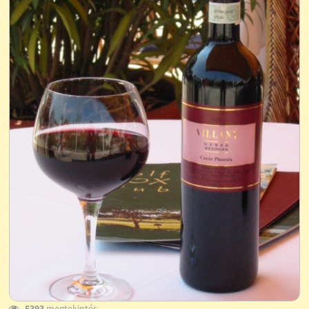
5393
megtekintés