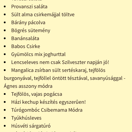
Provanszi saláta
Sült alma csirkemájjal töltve
Bárány pácolva
Bögrés sütemény
Banánsaláta
Babos Csirke
Gyümölcs mix joghurttal
Lencseleves nem csak Szilveszter napján jó!
Mangalica zsírban sült sertéskaraj, tejfölös
burgonyával, tejföllel öntött tésztával, savanyúsággal -
Ágnes asszony módra
Tejfölös, vajas pogácsa
Házi kechup készítés egyszerûen!
Túrógombóc Csibemama Módra
Tyúkhúsleves
Húsvéti sárgatúró