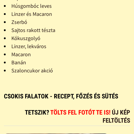
Húsgombóc leves
Linzer és Macaron
Zserbó
Sajtos rakott tészta
Kókuszgolyó
Linzer, lekváros
Macaron
Banán
Szaloncukor akció
CSOKIS FALATOK - RECEPT, FŐZÉS ÉS SÜTÉS
TETSZIK?
TÖLTS FEL FOTÓT TE IS!
ÚJ KÉP
FELTÖLTÉS