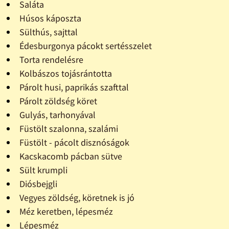
Saláta
Húsos káposzta
Sülthús, sajttal
Édesburgonya pácokt sertésszelet
Torta rendelésre
Kolbászos tojásrántotta
Párolt husi, paprikás szafttal
Párolt zöldség köret
Gulyás, tarhonyával
Füstölt szalonna, szalámi
Füstölt - pácolt disznóságok
Kacskacomb pácban sütve
Sült krumpli
Diósbejgli
Vegyes zöldség, köretnek is jó
Méz keretben, lépesméz
Lépesméz