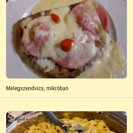
Melegszendvics, mikróban