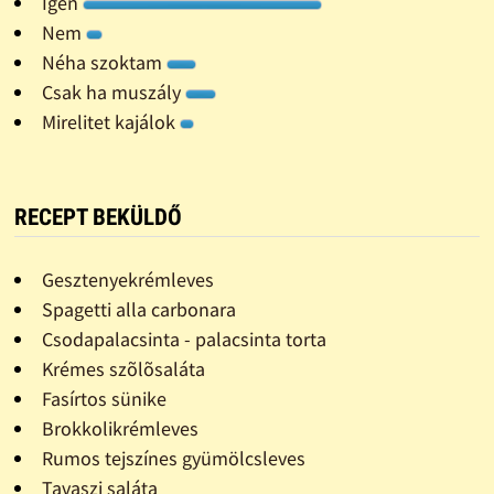
Igen
Nem
Néha szoktam
Csak ha muszály
Mirelitet kajálok
RECEPT BEKÜLDŐ
Gesztenyekrémleves
Spagetti alla carbonara
Csodapalacsinta - palacsinta torta
Krémes szõlõsaláta
Fasírtos sünike
Brokkolikrémleves
Rumos tejszínes gyümölcsleves
Tavaszi saláta