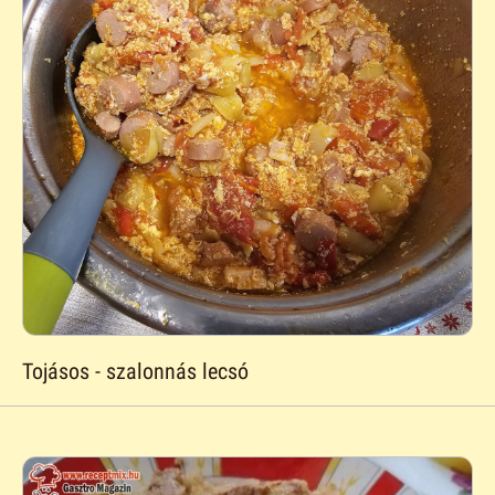
Tojásos - szalonnás lecsó