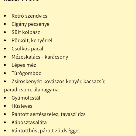
Retró szendvics
Cigány pecsenye
Sült kolbász
Pörkölt, kenyérrel
Csülkös pacal
Mézeskalács - karácsony
Lépes méz
Túrógombóc
Zsíroskenyér: kovászos kenyér, kacsazsír,
paradicsom, lilahagyma
Gyümölcstál
Húsleves
Rántott sertésszelez, tavaszi rizs
Káposztasaláta
Rántotthús, párolt zöldséggel