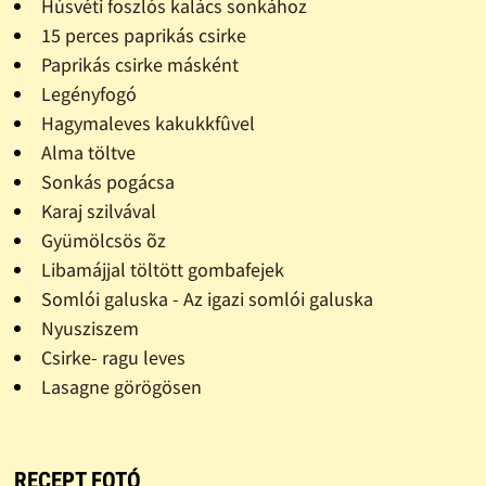
Húsvéti foszlós kalács sonkához
15 perces paprikás csirke
Paprikás csirke másként
Legényfogó
Hagymaleves kakukkfûvel
Alma töltve
Sonkás pogácsa
Karaj szilvával
Gyümölcsös õz
Libamájjal töltött gombafejek
Somlói galuska - Az igazi somlói galuska
Nyusziszem
Csirke- ragu leves
Lasagne görögösen
RECEPT FOTÓ