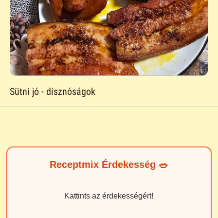
Sütni jó - disznóságok
Receptmix Érdekesség 🥗
Kattints az érdekességért!