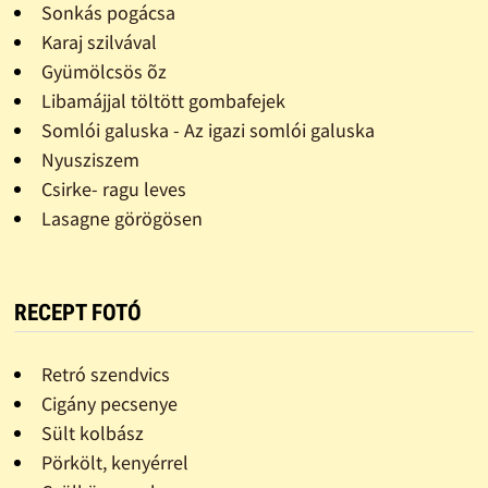
Sonkás pogácsa
Karaj szilvával
Gyümölcsös õz
Libamájjal töltött gombafejek
Somlói galuska - Az igazi somlói galuska
Nyusziszem
Csirke- ragu leves
Lasagne görögösen
RECEPT FOTÓ
Retró szendvics
Cigány pecsenye
Sült kolbász
Pörkölt, kenyérrel