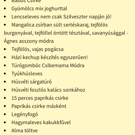
Babos Csirke
Gyümölcs mix joghurttal
Lencseleves nem csak Szilveszter napján jó!
Mangalica zsírban sült sertéskaraj, tejfölös
burgonyával, tejföllel öntött tésztával, savanyúsággal -
Ágnes asszony módra
Tejfölös, vajas pogácsa
Házi kechup készítés egyszerûen!
Túrógombóc Csibemama Módra
Tyúkhúsleves
Húsvéti sárgatúró
Húsvéti foszlós kalács sonkához
15 perces paprikás csirke
Paprikás csirke másként
Legényfogó
Hagymaleves kakukkfûvel
Alma töltve