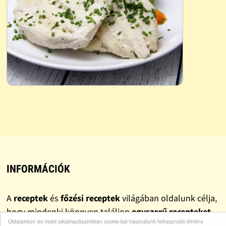
INFORMÁCIÓK
A
receptek
és
főzési receptek
világában oldalunk célja,
hogy mindenki könnyen találjon
egyszerű recepteket
,
Oldalainkon és mobil alkalmazásainkban cookie-kat használunk felhasználói élmény
gyors recepteket
és valóban
finom recepteket
.