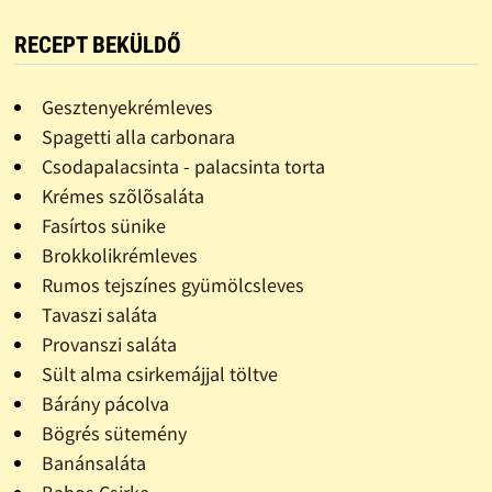
RECEPT BEKÜLDŐ
Gesztenyekrémleves
Spagetti alla carbonara
Csodapalacsinta - palacsinta torta
Krémes szõlõsaláta
Fasírtos sünike
Brokkolikrémleves
Rumos tejszínes gyümölcsleves
Tavaszi saláta
Provanszi saláta
Sült alma csirkemájjal töltve
Bárány pácolva
Bögrés sütemény
Banánsaláta