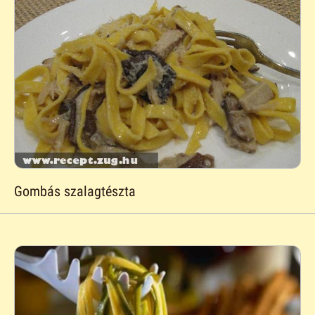
Gombás szalagtészta