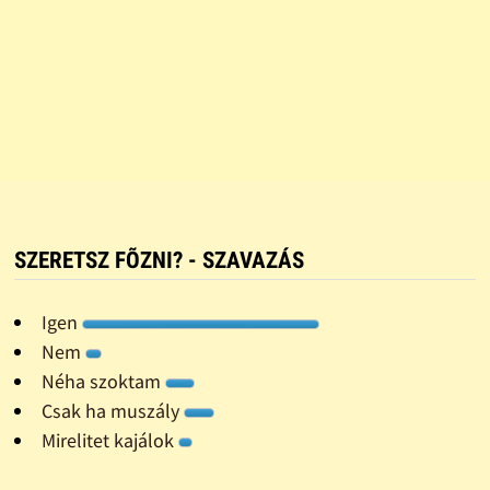
SZERETSZ FÕZNI? - SZAVAZÁS
Igen
Nem
Néha szoktam
Csak ha muszály
Mirelitet kajálok