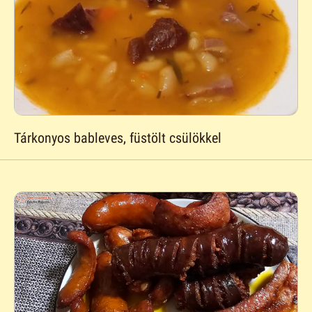
Tárkonyos bableves, füstölt csülökkel