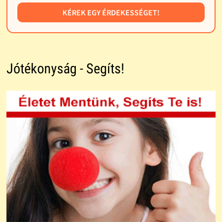
KÉREK EGY ÉRDEKESSÉGET!
Jótékonyság - Segíts!