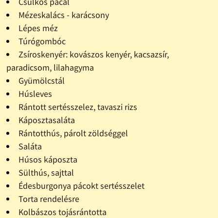
Csülkös pacal
Mézeskalács - karácsony
Lépes méz
Túrógombóc
Zsíroskenyér: kovászos kenyér, kacsazsír,
paradicsom, lilahagyma
Gyümölcstál
Húsleves
Rántott sertésszelez, tavaszi rizs
Káposztasaláta
Rántotthús, párolt zöldséggel
Saláta
Húsos káposzta
Sülthús, sajttal
Édesburgonya pácokt sertésszelet
Torta rendelésre
Kolbászos tojásrántotta