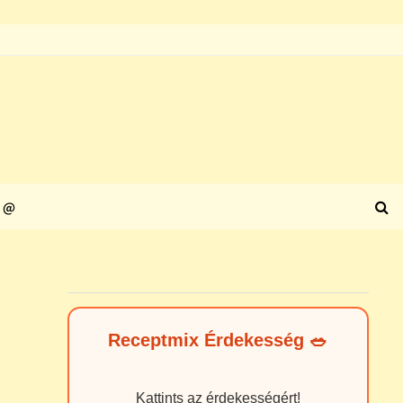
@
Receptmix Érdekesség 🥗
Kattints az érdekességért!