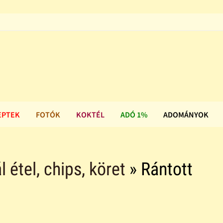
EPTEK
FOTÓK
KOKTÉL
ADÓ 1%
ADOMÁNYOK
l étel, chips, köret
» Rántott