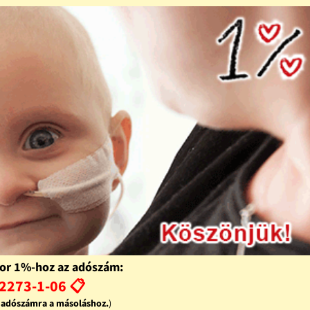
or 1%-hoz az adószám:
2273-1-06 📋
z adószámra a másoláshoz.
)