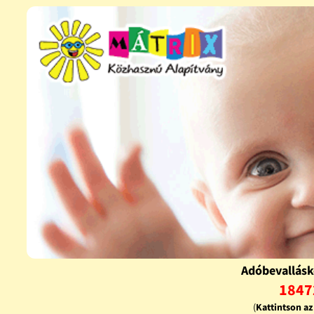
Adóbevallásk
1847
(
Kattintson a