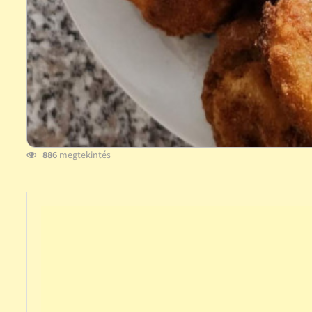
886
megtekintés