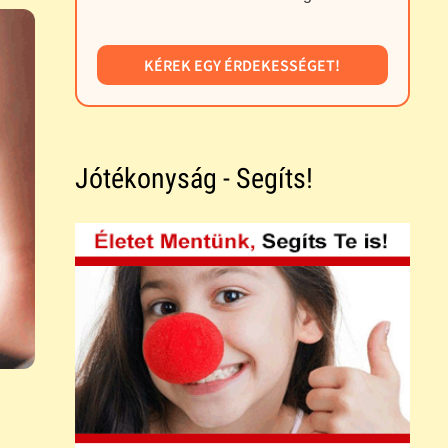
KÉREK EGY ÉRDEKESSÉGET!
Jótékonyság - Segíts!