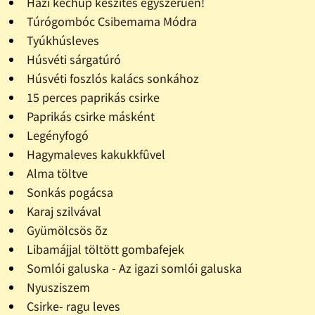
Házi kechup készítés egyszerûen!
Túrógombóc Csibemama Módra
Tyúkhúsleves
Húsvéti sárgatúró
Húsvéti foszlós kalács sonkához
15 perces paprikás csirke
Paprikás csirke másként
Legényfogó
Hagymaleves kakukkfûvel
Alma töltve
Sonkás pogácsa
Karaj szilvával
Gyümölcsös õz
Libamájjal töltött gombafejek
Somlói galuska - Az igazi somlói galuska
Nyusziszem
Csirke- ragu leves