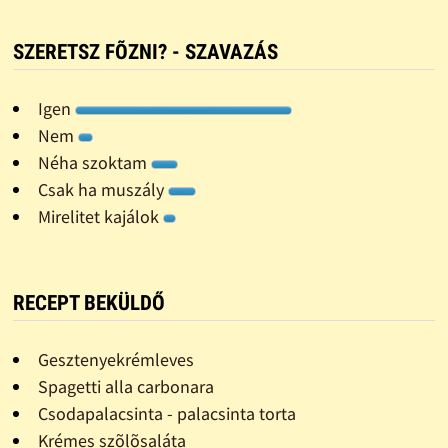
SZERETSZ FÕZNI? - SZAVAZÁS
Igen
Nem
Néha szoktam
Csak ha muszály
Mirelitet kajálok
RECEPT BEKÜLDŐ
Gesztenyekrémleves
Spagetti alla carbonara
Csodapalacsinta - palacsinta torta
Krémes szõlõsaláta