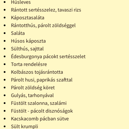
Húsleves
Rántott sertésszelez, tavaszi rizs
Káposztasaláta
Rántotthús, párolt zöldséggel
Saláta
Húsos káposzta
Sülthús, sajttal
Édesburgonya pácokt sertésszelet
Torta rendelésre
Kolbászos tojásrántotta
Párolt husi, paprikás szafttal
Párolt zöldség köret
Gulyás, tarhonyával
Füstölt szalonna, szalámi
Füstölt - pácolt disznóságok
Kacskacomb pácban sütve
Sült krumpli