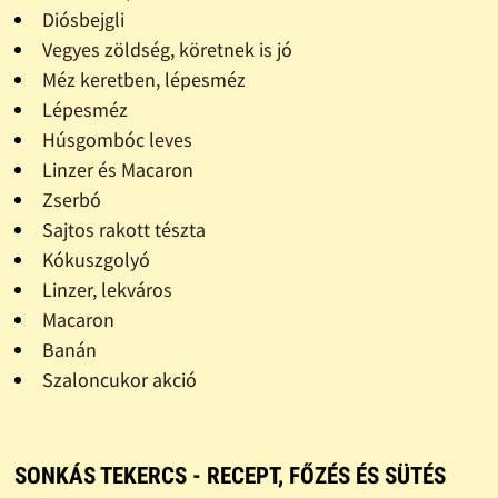
Diósbejgli
Vegyes zöldség, köretnek is jó
Méz keretben, lépesméz
Lépesméz
Húsgombóc leves
Linzer és Macaron
Zserbó
Sajtos rakott tészta
Kókuszgolyó
Linzer, lekváros
Macaron
Banán
Szaloncukor akció
SONKÁS TEKERCS - RECEPT, FŐZÉS ÉS SÜTÉS