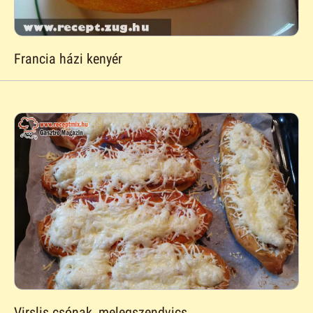
Francia házi kenyér
Virslis csónak, melegszendvics