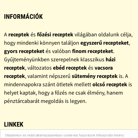
INFORMÁCIÓK
A
receptek
és
főzési receptek
világában oldalunk célja,
hogy mindenki könnyen találjon
egyszerű recepteket
,
gyors recepteket
és valóban
finom recepteket
.
Gyűjteményünkben szerepelnek klasszikus
házi
receptek
, változatos
ebéd receptek
és
vacsora
receptek
, valamint népszerű
sütemény receptek
is. A
mindennapokra szánt ötletek mellett
olcsó receptek
is
helyet kaptak, hogy a főzés ne csak élmény, hanem
pénztárcabarát megoldás is legyen.
LINKEK
Oldalainkon és mobil alkalmazásainkban cookie-kat használunk felhasználói élmény