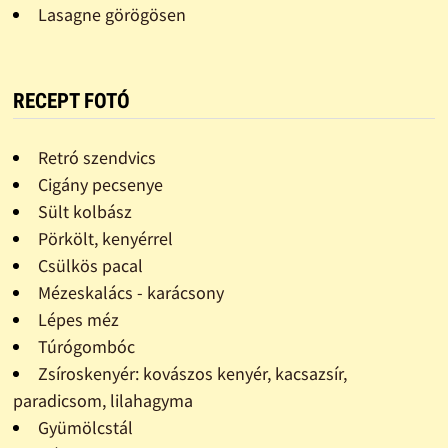
Lasagne görögösen
RECEPT FOTÓ
Retró szendvics
Cigány pecsenye
Sült kolbász
Pörkölt, kenyérrel
Csülkös pacal
Mézeskalács - karácsony
Lépes méz
Túrógombóc
Zsíroskenyér: kovászos kenyér, kacsazsír,
paradicsom, lilahagyma
Gyümölcstál