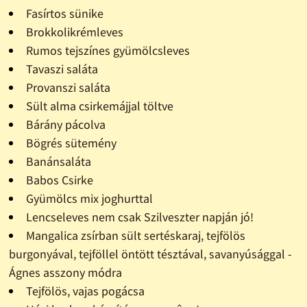
Fasírtos sünike
Brokkolikrémleves
Rumos tejszínes gyümölcsleves
Tavaszi saláta
Provanszi saláta
Sült alma csirkemájjal töltve
Bárány pácolva
Bögrés sütemény
Banánsaláta
Babos Csirke
Gyümölcs mix joghurttal
Lencseleves nem csak Szilveszter napján jó!
Mangalica zsírban sült sertéskaraj, tejfölös
burgonyával, tejföllel öntött tésztával, savanyúsággal -
Ágnes asszony módra
Tejfölös, vajas pogácsa