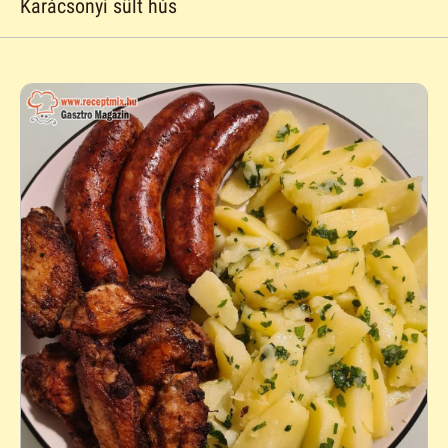
Karácsonyi sült hús