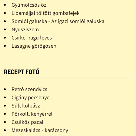
Gyümölcsös õz
Libamájjal töltött gombafejek
Somlói galuska - Az igazi somlói galuska
Nyusziszem
Csirke- ragu leves
Lasagne görögösen
RECEPT FOTÓ
Retró szendvics
Cigány pecsenye
Sült kolbász
Pörkölt, kenyérrel
Csülkös pacal
Mézeskalács - karácsony