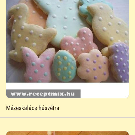
Mézeskalács húsvétra