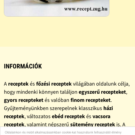
INFORMÁCIÓK
A
receptek
és
főzési receptek
világában oldalunk célja,
hogy mindenki könnyen találjon
egyszerű recepteket
,
gyors recepteket
és valóban
finom recepteket
.
Gyűjteményünkben szerepelnek klasszikus
házi
receptek
, változatos
ebéd receptek
és
vacsora
receptek
, valamint népszerű
sütemény receptek
is. A
mindennapokra szánt ötletek mellett
olcsó receptek
is
Oldalainkon és mobil alkalmazásainkban cookie-kat használunk felhasználói élmény