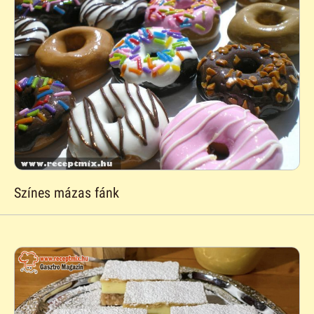
Színes mázas fánk