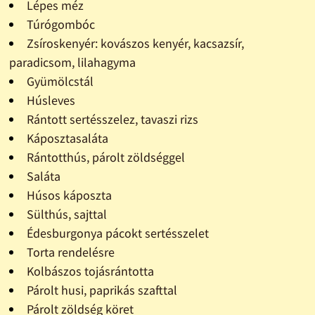
Lépes méz
Túrógombóc
Zsíroskenyér: kovászos kenyér, kacsazsír,
paradicsom, lilahagyma
Gyümölcstál
Húsleves
Rántott sertésszelez, tavaszi rizs
Káposztasaláta
Rántotthús, párolt zöldséggel
Saláta
Húsos káposzta
Sülthús, sajttal
Édesburgonya pácokt sertésszelet
Torta rendelésre
Kolbászos tojásrántotta
Párolt husi, paprikás szafttal
Párolt zöldség köret