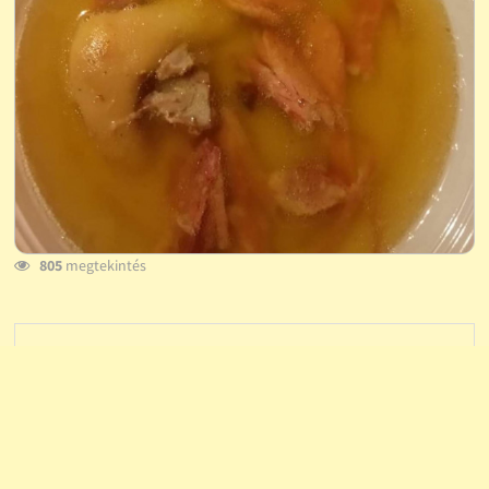
805
megtekintés