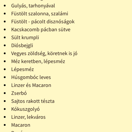
Gulyás, tarhonyával
Füstölt szalonna, szalámi
Füstölt - pácolt disznóságok
Kacskacomb pácban sütve
Sült krumpli
Diósbejgli
Vegyes zöldség, köretnek is jó
Méz keretben, lépesméz
Lépesméz
Húsgombóc leves
Linzer és Macaron
Zserbó
Sajtos rakott tészta
Kókuszgolyó
Linzer, lekváros
Macaron