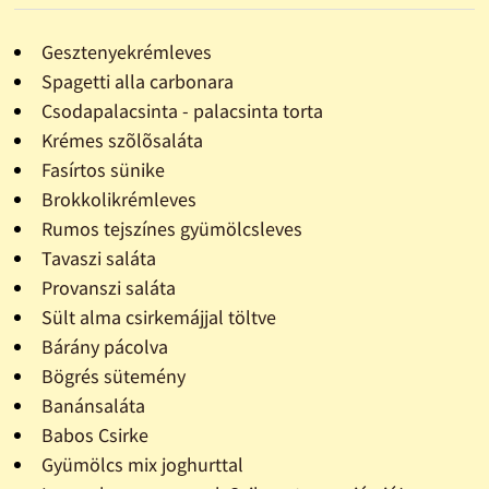
Gesztenyekrémleves
Spagetti alla carbonara
Csodapalacsinta - palacsinta torta
Krémes szõlõsaláta
Fasírtos sünike
Brokkolikrémleves
Rumos tejszínes gyümölcsleves
Tavaszi saláta
Provanszi saláta
Sült alma csirkemájjal töltve
Bárány pácolva
Bögrés sütemény
Banánsaláta
Babos Csirke
Gyümölcs mix joghurttal