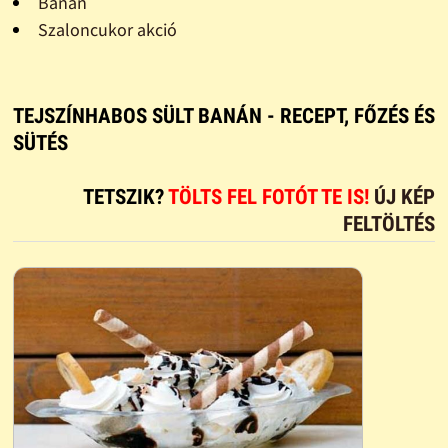
Banán
Szaloncukor akció
TEJSZÍNHABOS SÜLT BANÁN - RECEPT, FŐZÉS ÉS
SÜTÉS
TETSZIK?
TÖLTS FEL FOTÓT TE IS!
ÚJ KÉP
FELTÖLTÉS