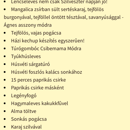
Lencseleves nem csak Szilveszter napján jó!
Mangalica zsírban sült sertéskaraj, tejfölös
burgonyával, tejföllel öntött tésztával, savanyúsággal -
Ágnes asszony módra
Tejfölös, vajas pogácsa
Házi kechup készítés egyszerûen!
Túrógombóc Csibemama Módra
Tyúkhúsleves
Húsvéti sárgatúró
Húsvéti foszlós kalács sonkához
15 perces paprikás csirke
Paprikás csirke másként
Legényfogó
Hagymaleves kakukkfûvel
Alma töltve
Sonkás pogácsa
Karaj szilvával