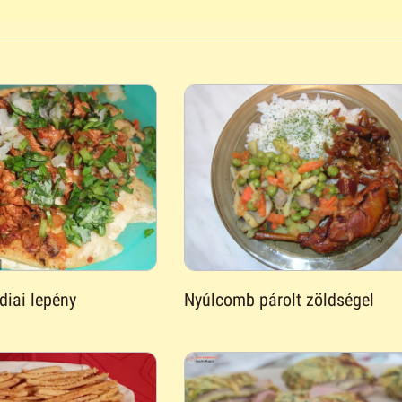
diai lepény
Nyúlcomb párolt zöldségel