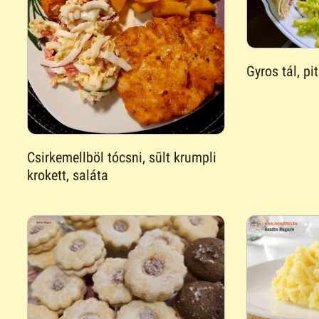
Gyros tál, pi
Csirkemellböl tócsni, sūlt krumpli
krokett, saláta