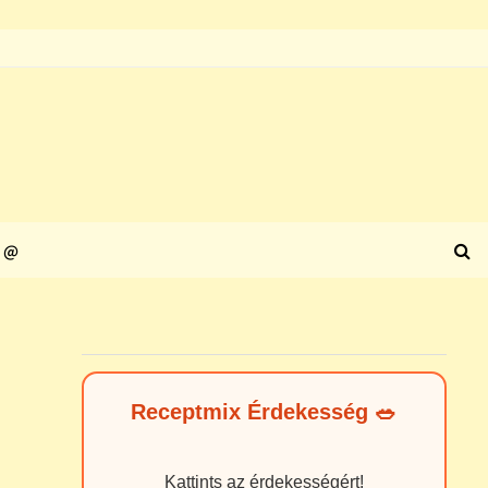
@
Receptmix Érdekesség 🥗
Kattints az érdekességért!