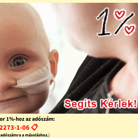
or 1%-hoz az adószám:
2273-1-06 📋
z adószámra a másoláshoz.
)