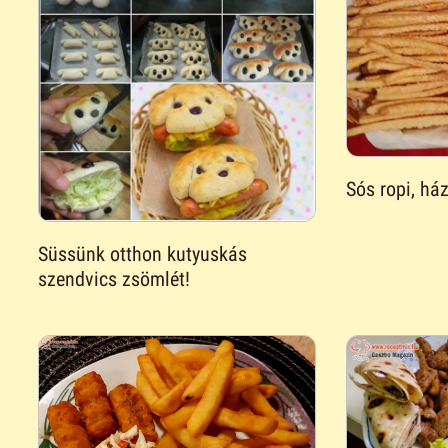
Sós ropi, ház
Süssünk otthon kutyuskás
szendvics zsömlét!