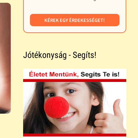
KÉREK EGY ÉRDEKESSÉGET!
Jótékonyság - Segíts!