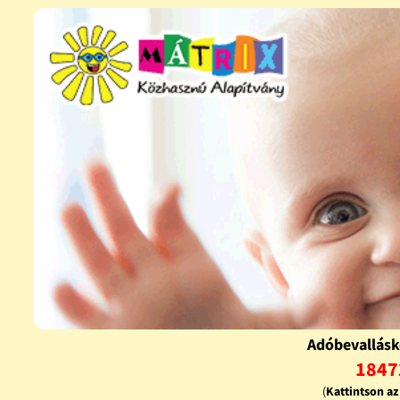
Adóbevallásk
1847
(
Kattintson a