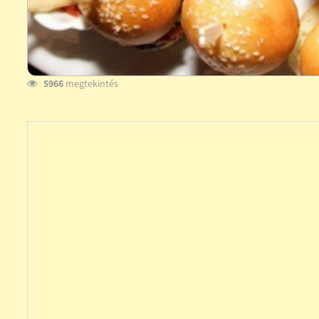
5966
megtekintés