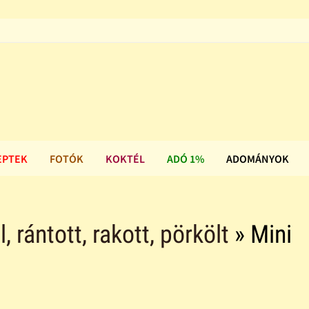
EPTEK
FOTÓK
KOKTÉL
ADÓ 1%
ADOMÁNYOK
ll, rántott, rakott, pörkölt
» Mini